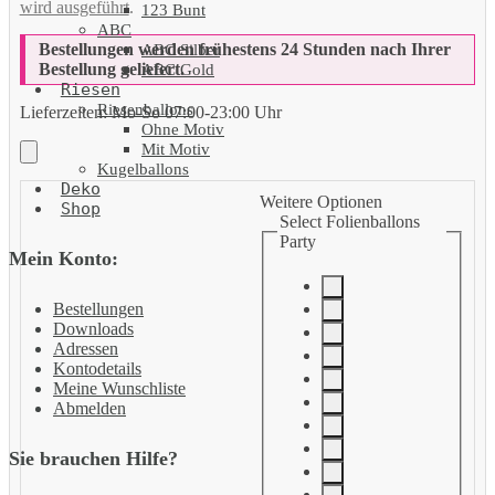
wird ausgeführt
.
123 Bunt
ABC
Bestellungen werden frühestens 24 Stunden nach Ihrer
ABC Silber
Bestellung geliefert.
ABC Gold
Riesen
Riesenballons
Lieferzeiten:
Mo-So 07:00-23:00 Uhr
Ohne Motiv
Mit Motiv
Kugelballons
Deko
Weitere Optionen
Shop
Select Folienballons
Party
Mein Konto:
Bestellungen
Downloads
Adressen
Kontodetails
Meine Wunschliste
Abmelden
Sie brauchen Hilfe?