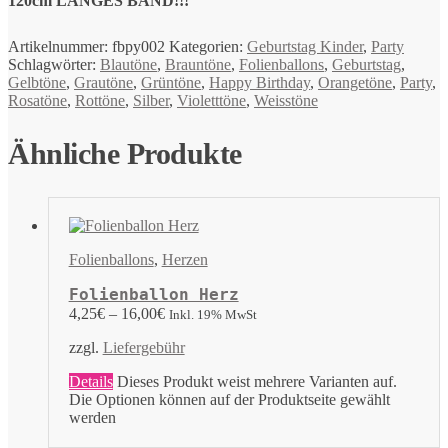
120cm LANGES BAND!!!
Artikelnummer:
fbpy002
Kategorien:
Geburtstag Kinder
,
Party
Schlagwörter:
Blautöne
,
Brauntöne
,
Folienballons
,
Geburtstag
,
Gelbtöne
,
Grautöne
,
Grüntöne
,
Happy Birthday
,
Orangetöne
,
Party
,
Rosatöne
,
Rottöne
,
Silber
,
Violetttöne
,
Weisstöne
Ähnliche Produkte
Folienballons
,
Herzen
Folienballon Herz
4,25
€
–
16,00
€
Inkl. 19% MwSt
zzgl.
Liefergebühr
Details
Dieses Produkt weist mehrere Varianten auf.
Die Optionen können auf der Produktseite gewählt
werden