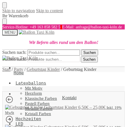
Skip to navigation
Skip to content
Ihr Warenkorb
Service-Hotline: +49 163 858 582 5
E-Mail: anfrage@ballon-taxi-köln.de
MENU
Wir liefern alles rund um den Ballon!
Suchen nach:
Suchen
Suchen nach:
Suchen
Start
/
Party
/
Geburtstag Kinder
/
Geburtstag Kinder
Home
Latexballons
Mit Motiv
Herzform
Kontakt
Klassische Farben
Pastell Farben
Geburtstag Kinder
6,50
€
–
25,00
€
Inkl. 19%
Metallic Farben
MwSt
Kristall Farben
Hochzeiten
LED