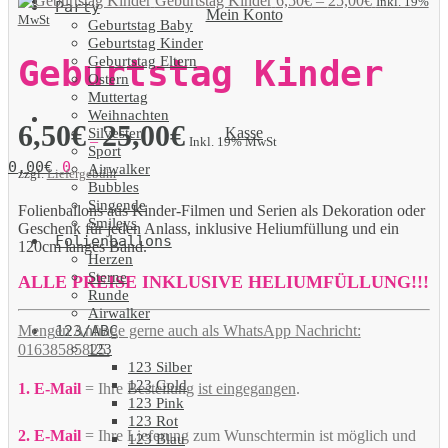
Geburtstag Kinder
6,50
€
–
25,00
€
Inkl. 19%
Party
Mein Konto
MwSt
Geburtstag Baby
Geburtstag Kinder
Geburtstag Eltern
Geburtstag Kinder
Ostern
Muttertag
Weihnachten
6,50
€
25,00
€
Kasse
Silvester
–
Inkl. 19% MwSt
Sport
0,00
€
0
Airwalker
zzgl.
Liefergebühr
Bubbles
Singende
Folienballons aus Kinder-Filmen und Serien als Dekoration oder
Smileys
Geschenk für jeden Anlass, inklusive Heliumfüllung und ein
Folienballons
120cm langes Band.
Herzen
Sterne
ALLE PREISE INKLUSIVE HELIUMFÜLLUNG!!!
Runde
Airwalker
123/ABC
Mengen Anfrage gerne auch als WhatsApp Nachricht:
123
01638585825.
123 Silber
123 Gold
1. E-Mail
= Ihre Bestellung
ist eingegangen
.
123 Pink
123 Rot
2. E-Mail
= Ihre Lieferung zum Wunschtermin ist möglich und
123 Blau