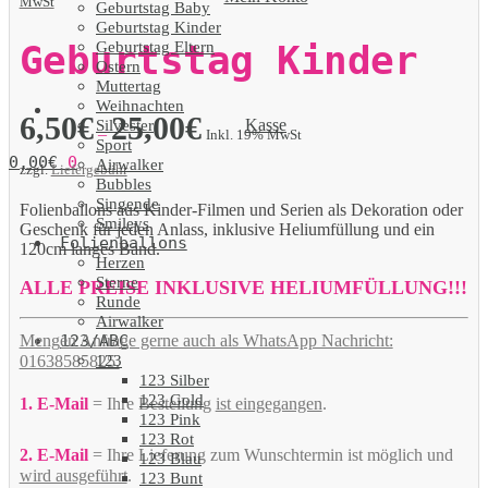
MwSt
Geburtstag Baby
Geburtstag Kinder
Geburtstag Eltern
Geburtstag Kinder
Ostern
Muttertag
Weihnachten
6,50
€
25,00
€
Kasse
Silvester
–
Inkl. 19% MwSt
Sport
0,00
€
0
Airwalker
zzgl.
Liefergebühr
Bubbles
Singende
Folienballons aus Kinder-Filmen und Serien als Dekoration oder
Smileys
Geschenk für jeden Anlass, inklusive Heliumfüllung und ein
Folienballons
120cm langes Band.
Herzen
Sterne
ALLE PREISE INKLUSIVE HELIUMFÜLLUNG!!!
Runde
Airwalker
123/ABC
Mengen Anfrage gerne auch als WhatsApp Nachricht:
123
01638585825.
123 Silber
123 Gold
1. E-Mail
= Ihre Bestellung
ist eingegangen
.
123 Pink
123 Rot
2. E-Mail
= Ihre Lieferung zum Wunschtermin ist möglich und
123 Blau
wird ausgeführt
.
123 Bunt