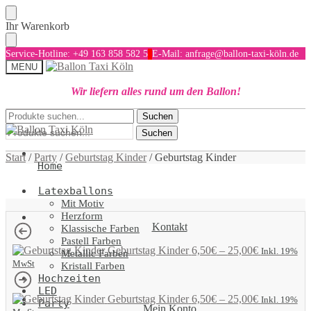
Skip
Skip
Ihr Warenkorb
to
to
navigation
content
Service-Hotline: +49 163 858 582 5
E-Mail: anfrage@ballon-taxi-köln.de
MENU
Wir liefern alles rund um den Ballon!
Suchen
Suchen
Suchen
nach:
nach:
Suchen
Start
/
Party
/
Geburtstag Kinder
/
Geburtstag Kinder
Home
Latexballons
Mit Motiv
Herzform
Kontakt
Klassische Farben
Pastell Farben
Geburtstag Kinder
6,50
€
–
25,00
€
Inkl. 19%
Metallic Farben
MwSt
Kristall Farben
Hochzeiten
LED
Geburtstag Kinder
6,50
€
–
25,00
€
Inkl. 19%
Party
Mein Konto