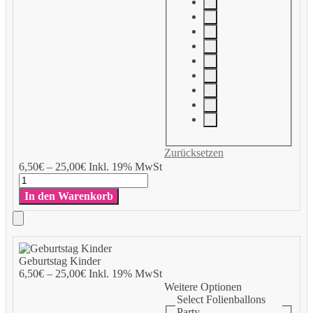
Zurücksetzen
Add
6,50
€
–
25,00
€
Inkl. 19% MwSt
to
Geburtstag
Cart
Kinder
In den Warenkorb
Menge
Add
to
Geburtstag Kinder
Cart
6,50
€
–
25,00
€
Inkl. 19% MwSt
Weitere Optionen
Select Folienballons
Party