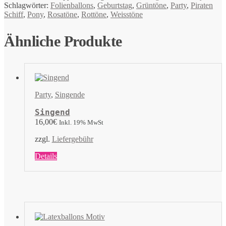
Schlagwörter:
Folienballons
,
Geburtstag
,
Grüntöne
,
Party
,
Piraten
Schiff
,
Pony
,
Rosatöne
,
Rottöne
,
Weisstöne
Ähnliche Produkte
Party
,
Singende
Singend
16,00
€
Inkl. 19% MwSt
zzgl.
Liefergebühr
Dieses
Details
Produkt
weist
mehrere
Varianten
auf.
Die
Optionen