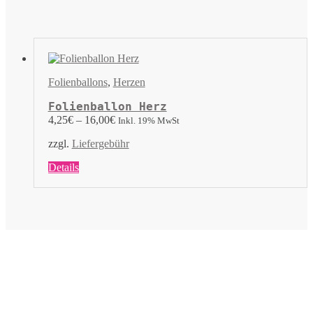
mehrere
Varianten
auf.
Die
Optionen
können
Folienballons
,
Herzen
auf
der
Folienballon Herz
Produktseite
4,25
€
–
16,00
€
Inkl. 19% MwSt
gewählt
werden
zzgl.
Liefergebühr
Dieses
Details
Produkt
weist
mehrere
Varianten
auf.
Die
Optionen
können
auf
der
Produktseite