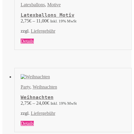
können
Latexballons
,
Motive
auf
der
Latexballons Motiv
Produktseite
2,75
€
–
11,00
€
Inkl. 19% MwSt
gewählt
werden
zzgl.
Liefergebühr
Dieses
Details
Produkt
weist
mehrere
Varianten
auf.
Die
Optionen
können
Party
,
Weihnachten
auf
der
Weihnachten
Produktseite
2,75
€
–
24,00
€
Inkl. 19% MwSt
gewählt
werden
zzgl.
Liefergebühr
Dieses
Details
Produkt
weist