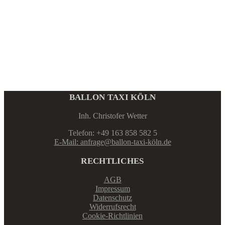
gewählt
werden
BALLON TAXI KÖLN
Inh. Christofer Wetter
Telefon: +49 163 858 582 5
E-Mail: anfrage@ballon-taxi-köln.de
RECHTLICHES
AGB
Impressum
Datenschutz
Widerrufsrecht
Cookie-Richtlinien