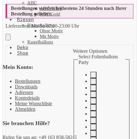
ABC
Bestellungen werden frühestens 24 Stunden nach Ihrer
ABC Silber
Bestellung geliefert.
ABC Gold
Riesen
Riesenballons
Lieferzeiten:
Mo-So 07:00-23:00 Uhr
Ohne Motiv
Mit Motiv
Kugelballons
Deko
Weitere Optionen
Shop
Select Folienballons
Party
Mein Konto:
Bestellungen
Downloads
Adressen
Kontodetails
Meine Wunschliste
Abmelden
Sie brauchen Hilfe?
Rufen Sie uns an: +49 163 858-582-5