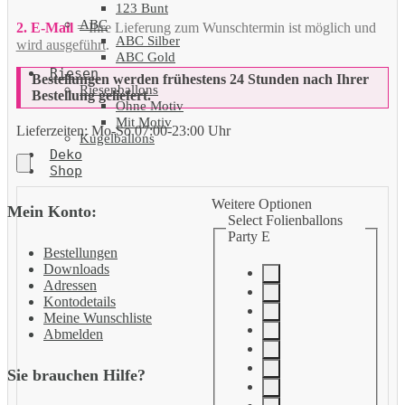
123 Bunt
ABC
2. E-Mail
= Ihre Lieferung zum Wunschtermin ist möglich und
ABC Silber
wird ausgeführt
.
ABC Gold
Riesen
Bestellungen werden frühestens 24 Stunden nach Ihrer
Riesenballons
Bestellung geliefert.
Ohne Motiv
Mit Motiv
Lieferzeiten:
Mo-So 07:00-23:00 Uhr
Kugelballons
Deko
Shop
Weitere Optionen
Mein Konto:
Select Folienballons
Party E
Bestellungen
Downloads
Adressen
Kontodetails
Meine Wunschliste
Abmelden
Sie brauchen Hilfe?