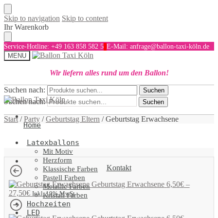
Skip to navigation
Skip to content
Ihr Warenkorb
Service-Hotline: +49 163 858 582 5
E-Mail: anfrage@ballon-taxi-köln.de
MENU
Wir liefern alles rund um den Ballon!
Suchen nach:
Suchen
Suchen nach:
Suchen
Start
/
Party
/
Geburtstag Eltern
/
Geburtstag Erwachsene
Home
Latexballons
Mit Motiv
Herzform
Kontakt
Klassische Farben
Pastell Farben
Geburtstag Erwachsene
6,50
€
–
Metallic Farben
27,50
€
Inkl. 19% MwSt
Kristall Farben
Hochzeiten
LED