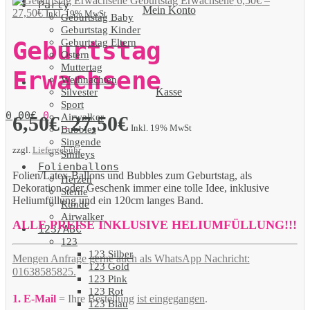
Geburtstag Erwachsene
6,50
€
–
Party
Mein Konto
27,50
€
Inkl. 19% MwSt
Geburtstag Baby
Geburtstag Kinder
Geburtstag Eltern
Geburtstag
Ostern
Muttertag
Erwachsene
Weihnachten
Kasse
Silvester
Sport
0,00
€
0
Airwalker
6,50
€
27,50
€
–
Inkl. 19% MwSt
Bubbles
Singende
zzgl.
Liefergebühr
Smileys
Folienballons
Folien/Latex-Ballons und Bubbles zum Geburtstag, als
Herzen
Dekoration oder Geschenk immer eine tolle Idee, inklusive
Sterne
Heliumfüllung und ein 120cm langes Band.
Runde
Airwalker
ALLE PREISE INKLUSIVE HELIUMFÜLLUNG!!!
123/ABC
123
123 Silber
Mengen Anfrage gerne auch als WhatsApp Nachricht:
123 Gold
01638585825.
123 Pink
123 Rot
1. E-Mail
= Ihre Bestellung
ist eingegangen
.
123 Blau