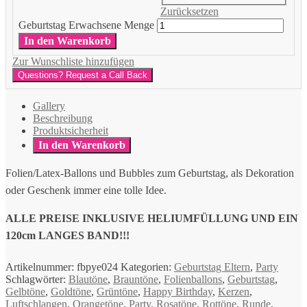
Zurücksetzen
Geburtstag Erwachsene Menge
In den Warenkorb
Zur Wunschliste hinzufügen
Questions? Request a Call Back
Gallery
Beschreibung
Produktsicherheit
In den Warenkorb
Folien/Latex-Ballons und Bubbles zum Geburtstag, als Dekoration
oder Geschenk immer eine tolle Idee.
ALLE PREISE INKLUSIVE HELIUMFÜLLUNG UND EIN
120cm LANGES BAND!!!
Artikelnummer:
fbpye024
Kategorien:
Geburtstag Eltern
,
Party
Schlagwörter:
Blautöne
,
Brauntöne
,
Folienballons
,
Geburtstag
,
Gelbtöne
,
Goldtöne
,
Grüntöne
,
Happy Birthday
,
Kerzen
,
Luftschlangen
,
Orangetöne
,
Party
,
Rosatöne
,
Rottöne
,
Runde
,