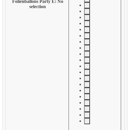
Folienballons Party E
:
No
selection