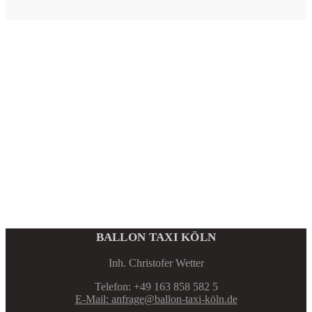
BALLON TAXI KÖLN
Inh. Christofer Wetter
Telefon: +49 163 858 582 5
E-Mail: anfrage@ballon-taxi-köln.de