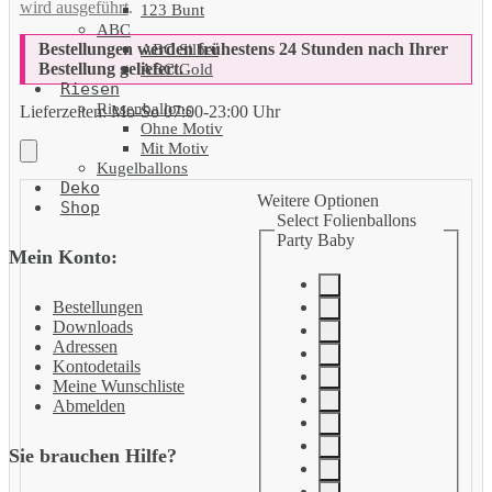
wird ausgeführt
.
123 Bunt
ABC
Bestellungen werden frühestens 24 Stunden nach Ihrer
ABC Silber
Bestellung geliefert.
ABC Gold
Riesen
Riesenballons
Lieferzeiten:
Mo-So 07:00-23:00 Uhr
Ohne Motiv
Mit Motiv
Kugelballons
Deko
Weitere Optionen
Shop
Select Folienballons
Party Baby
Mein Konto:
Bestellungen
Downloads
Adressen
Kontodetails
Meine Wunschliste
Abmelden
Sie brauchen Hilfe?