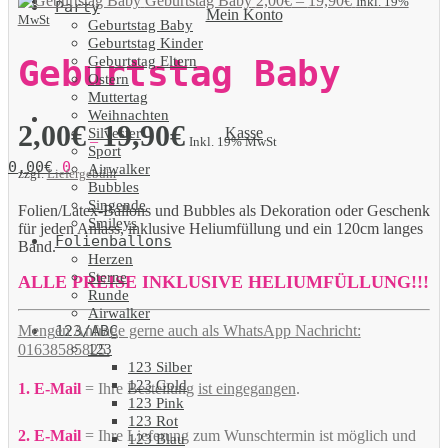
Geburtstag Baby
2,00
€
–
19,90
€
Inkl. 19%
Party
Mein Konto
MwSt
Geburtstag Baby
Geburtstag Kinder
Geburtstag Eltern
Geburtstag Baby
Ostern
Muttertag
Weihnachten
2,00
€
19,90
€
Kasse
Silvester
–
Inkl. 19% MwSt
Sport
0,00
€
0
Airwalker
zzgl.
Liefergebühr
Bubbles
Singende
Folien/Latex-Ballons und Bubbles als Dekoration oder Geschenk
Smileys
für jeden Anlass, inklusive Heliumfüllung und ein 120cm langes
Folienballons
Band.
Herzen
Sterne
ALLE PREISE INKLUSIVE HELIUMFÜLLUNG!!!
Runde
Airwalker
123/ABC
Mengen Anfrage gerne auch als WhatsApp Nachricht:
123
01638585825.
123 Silber
123 Gold
1. E-Mail
= Ihre Bestellung
ist eingegangen
.
123 Pink
123 Rot
2. E-Mail
= Ihre Lieferung zum Wunschtermin ist möglich und
123 Blau