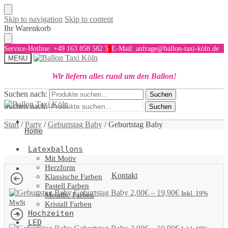
Skip to navigation
Skip to content
Ihr Warenkorb
Service-Hotline: +49 163 858 582 5
E-Mail: anfrage@ballon-taxi-köln.de
MENU
Wir liefern alles rund um den Ballon!
Suchen nach:
Suchen
Suchen nach:
Suchen
Start
/
Party
/
Geburtstag Baby
/
Geburtstag Baby
Home
Latexballons
Mit Motiv
Herzform
Kontakt
Klassische Farben
Pastell Farben
Geburtstag Baby
2,00
€
–
19,90
€
Inkl. 19%
Metallic Farben
MwSt
Kristall Farben
Hochzeiten
LED