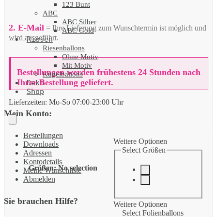
123 Bunt
ABC
ABC Silber
2. E-Mail
= Ihre Lieferung zum Wunschtermin ist möglich und
ABC Gold
wird ausgeführt
.
Riesen
Riesenballons
Ohne Motiv
Mit Motiv
Bestellungen werden frühestens 24 Stunden nach
Kugelballons
Ihrer Bestellung geliefert.
Deko
Shop
Lieferzeiten:
Mo-So 07:00-23:00 Uhr
Mein Konto:
Bestellungen
Weitere Optionen
Downloads
Select Größen
Adressen
Kontodetails
Größen
:
No selection
Meine Wunschliste
Abmelden
Sie brauchen Hilfe?
Weitere Optionen
Select Folienballons