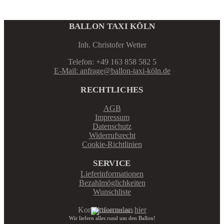
BALLON TAXI KÖLN
Inh. Christofer Wetter
Telefon: +49 163 858 582 5
E-Mail: anfrage@ballon-taxi-köln.de
RECHTLICHES
AGB
Impressum
Datenschutz
Widerrufsrecht
Cookie-Richtlinien
SERVICE
Lieferinformationen
Bezahlmöglichkeiten
Wunschliste
Kontaktformular:
hier
Wir liefern alles rund um den Ballon!