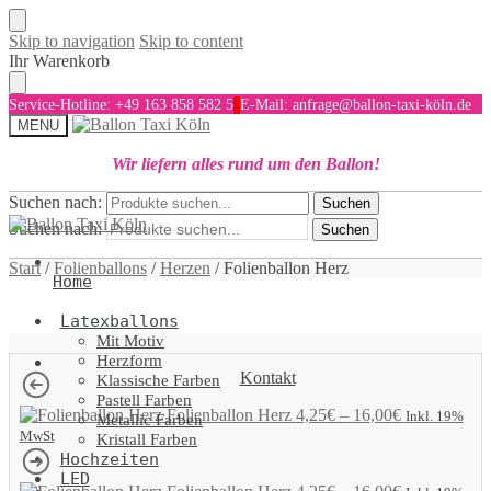
Skip to navigation
Skip to content
Ihr Warenkorb
Service-Hotline: +49 163 858 582 5
E-Mail: anfrage@ballon-taxi-köln.de
MENU
Wir liefern alles rund um den Ballon!
Suchen nach:
Suchen
Suchen nach:
Suchen
Start
/
Folienballons
/
Herzen
/
Folienballon Herz
Home
Latexballons
Mit Motiv
Herzform
Kontakt
Klassische Farben
Pastell Farben
Folienballon Herz
4,25
€
–
16,00
€
Inkl. 19%
Metallic Farben
MwSt
Kristall Farben
Hochzeiten
LED