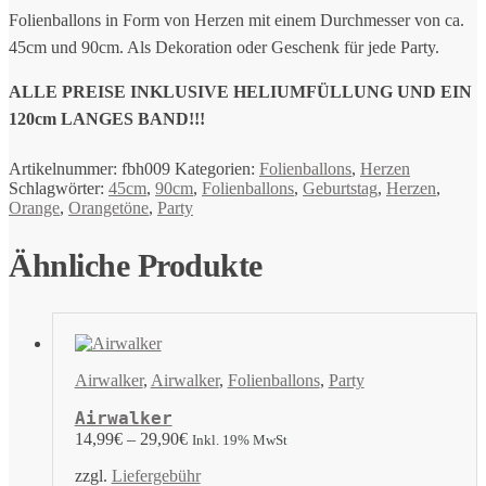
Folienballons in Form von Herzen mit einem Durchmesser von ca.
45cm und 90cm. Als Dekoration oder Geschenk für jede Party.
ALLE PREISE INKLUSIVE HELIUMFÜLLUNG UND EIN
120cm LANGES BAND!!!
Artikelnummer:
fbh009
Kategorien:
Folienballons
,
Herzen
Schlagwörter:
45cm
,
90cm
,
Folienballons
,
Geburtstag
,
Herzen
,
Orange
,
Orangetöne
,
Party
Ähnliche Produkte
Airwalker
,
Airwalker
,
Folienballons
,
Party
Airwalker
14,99
€
–
29,90
€
Inkl. 19% MwSt
zzgl.
Liefergebühr