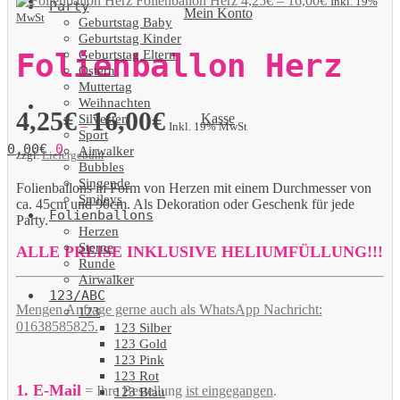
Folienballon Herz
4,25
€
–
16,00
€
Inkl. 19%
Party
Mein Konto
MwSt
Geburtstag Baby
Geburtstag Kinder
Geburtstag Eltern
Folienballon Herz
Ostern
Muttertag
Weihnachten
4,25
€
16,00
€
Kasse
Silvester
–
Inkl. 19% MwSt
Sport
0,00
€
0
Airwalker
zzgl.
Liefergebühr
Bubbles
Singende
Folienballons in Form von Herzen mit einem Durchmesser von
Smileys
ca. 45cm und 90cm. Als Dekoration oder Geschenk für jede
Folienballons
Party.
Herzen
Sterne
ALLE PREISE INKLUSIVE HELIUMFÜLLUNG!!!
Runde
Airwalker
123/ABC
Mengen Anfrage gerne auch als WhatsApp Nachricht:
123
01638585825.
123 Silber
123 Gold
123 Pink
123 Rot
1. E-Mail
= Ihre Bestellung
ist eingegangen
.
123 Blau