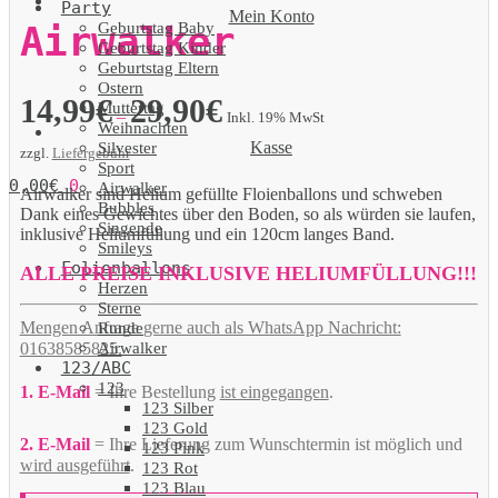
Party
Mein Konto
Geburtstag Baby
Airwalker
Geburtstag Kinder
Geburtstag Eltern
Ostern
14,99
€
29,90
€
Muttertag
–
Inkl. 19% MwSt
Weihnachten
Kasse
Silvester
zzgl.
Liefergebühr
Sport
0,00
€
0
Airwalker
Airwalker sind Helium gefüllte Floienballons und schweben
Bubbles
Dank eines Gewichtes über den Boden, so als würden sie laufen,
Singende
inklusive Heliumfüllung und ein 120cm langes Band.
Smileys
Folienballons
ALLE PREISE INKLUSIVE HELIUMFÜLLUNG!!!
Herzen
Sterne
Mengen Anfrage gerne auch als WhatsApp Nachricht:
Runde
Airwalker
01638585825.
123/ABC
123
1. E-Mail
= Ihre Bestellung
ist eingegangen
.
123 Silber
123 Gold
2. E-Mail
= Ihre Lieferung zum Wunschtermin ist möglich und
123 Pink
wird ausgeführt
.
123 Rot
123 Blau