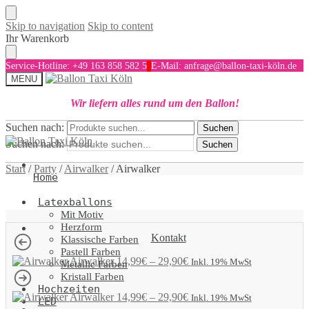
Skip to navigation
Skip to content
Ihr Warenkorb
Service-Hotline: +49 163 858 582 5
E-Mail: anfrage@ballon-taxi-köln.de
MENU
Wir liefern alles rund um den Ballon!
Suchen nach:
Suchen
Suchen nach:
Suchen
Start
/
Party
/
Airwalker
/
Airwalker
Home
Latexballons
Mit Motiv
Herzform
Kontakt
Klassische Farben
Pastell Farben
Airwalker
14,99
€
–
29,90
€
Inkl. 19% MwSt
Metallic Farben
Kristall Farben
Hochzeiten
Airwalker
14,99
€
–
29,90
€
Inkl. 19% MwSt
LED