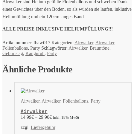
Airwalker sind Helium gefüllte Floienballons und schweben Dank
eines Gewichtes über den Boden, so als würden sie laufen, inklusive
Heliumfüllung und ein 120cm langes Band.
ALLE PREISE INKLUSIVE HELIUMFÜLLUNG!!!
Artikelnummer:
fbaw017
Kategorien:
Airwalker
,
Airwalker
,
Folienballons
,
Party
Schlagwörter:
Airwalker
,
Brauntöne
,
Geburtstag
,
Känguruh
,
Party
Ähnliche Produkte
Airwalker
,
Airwalker
,
Folienballons
,
Party
Airwalker
14,99
€
–
29,90
€
Inkl. 19% MwSt
zzgl.
Liefergebühr