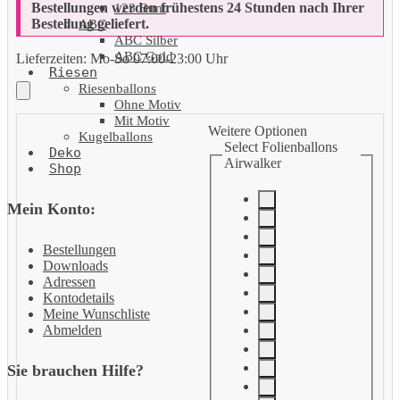
Bestellungen werden frühestens 24 Stunden nach Ihrer
123 Bunt
Bestellung geliefert.
ABC
ABC Silber
ABC Gold
Lieferzeiten:
Mo-So 07:00-23:00 Uhr
Riesen
Riesenballons
Ohne Motiv
Mit Motiv
Weitere Optionen
Kugelballons
Select Folienballons
Deko
Airwalker
Shop
Mein Konto:
Bestellungen
Downloads
Adressen
Kontodetails
Meine Wunschliste
Abmelden
Sie brauchen Hilfe?