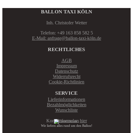
BALLON TAXI KÖLN
Inh. Christofer Wetter
Telefon: +49 163 858 582 5
E-Mail: anfrage@ballon-taxi-köln.de
RECHTLICHES
AGB
Impressum
Datenschutz
Widerrufsrecht
Cookie-Richtlinien
SERVICE
Lieferinformationen
Bezahlmöglichkeiten
Wunschliste
Kontaktformular:
hier
Wir liefern alles rund um den Ballon!