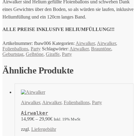
Airwalker sind Helium gefüllte Floienballons und schweben Dank
eines Gewichtes über den Boden, so als würden sie laufen, inklusive
Heliumfüllung und ein 120cm langes Band.
ALLE PREISE INKLUSIVE HELIUMFÜLLUNG!!!
Artikelnummer:
fbaw006
Kategorien:
Airwalker
,
Airwalker
,
Folienballons
,
Party
Schlagwörter:
Airwalker
,
Brauntöne
,
Geburtstag
,
Gelbtöne
,
Giraffe
,
Party
Ähnliche Produkte
Airwalker
,
Airwalker
,
Folienballons
,
Party
Airwalker
14,99
€
–
29,90
€
Inkl. 19% MwSt
zzgl.
Liefergebühr