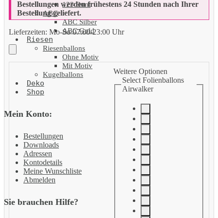
Bestellungen werden frühestens 24 Stunden nach Ihrer
123 Bunt
Bestellung geliefert.
ABC
ABC Silber
ABC Gold
Lieferzeiten:
Mo-So 07:00-23:00 Uhr
Riesen
Riesenballons
Ohne Motiv
Mit Motiv
Weitere Optionen
Kugelballons
Select Folienballons
Deko
Airwalker
Shop
Mein Konto:
Bestellungen
Downloads
Adressen
Kontodetails
Meine Wunschliste
Abmelden
Sie brauchen Hilfe?