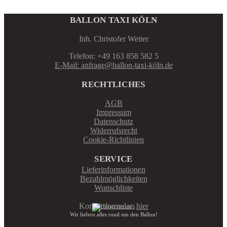
BALLON TAXI KÖLN
Inh. Christofer Wetter
Telefon: +49 163 858 582 5
E-Mail: anfrage@ballon-taxi-köln.de
RECHTLICHES
AGB
Impressum
Datenschutz
Widerrufsrecht
Cookie-Richtlinien
SERVICE
Lieferinformationen
Bezahlmöglichkeiten
Wunschliste
Kontaktformular:
hier
Wir liefern alles rund um den Ballon!