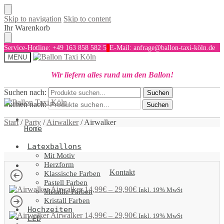
Skip to navigation
Skip to content
Ihr Warenkorb
Service-Hotline: +49 163 858 582 5
E-Mail: anfrage@ballon-taxi-köln.de
MENU
Wir liefern alles rund um den Ballon!
Suchen nach:
Suchen
Suchen nach:
Suchen
Start
/
Party
/
Airwalker
/
Airwalker
Home
Latexballons
Mit Motiv
Herzform
Kontakt
Klassische Farben
Pastell Farben
Airwalker
14,99
€
–
29,90
€
Inkl. 19% MwSt
Metallic Farben
Kristall Farben
Hochzeiten
Airwalker
14,99
€
–
29,90
€
Inkl. 19% MwSt
LED