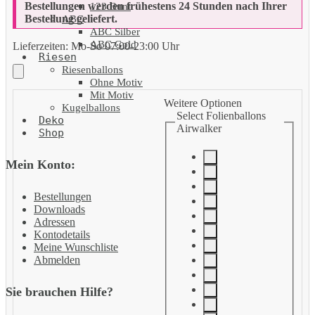
Bestellungen werden frühestens 24 Stunden nach Ihrer
123 Bunt
Bestellung geliefert.
ABC
ABC Silber
ABC Gold
Lieferzeiten:
Mo-So 07:00-23:00 Uhr
Riesen
Riesenballons
Ohne Motiv
Mit Motiv
Weitere Optionen
Kugelballons
Select Folienballons
Deko
Airwalker
Shop
Mein Konto:
Bestellungen
Downloads
Adressen
Kontodetails
Meine Wunschliste
Abmelden
Sie brauchen Hilfe?