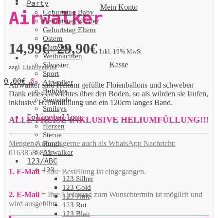
Party
Mein Konto
Geburtstag Baby
Airwalker
Geburtstag Kinder
Geburtstag Eltern
Ostern
14,99
€
29,90
€
Muttertag
–
Inkl. 19% MwSt
Weihnachten
Kasse
Silvester
zzgl.
Liefergebühr
Sport
0,00
€
0
Airwalker
Airwalker sind Helium gefüllte Floienballons und schweben
Bubbles
Dank eines Gewichtes über den Boden, so als würden sie laufen,
Singende
inklusive Heliumfüllung und ein 120cm langes Band.
Smileys
Folienballons
ALLE PREISE INKLUSIVE HELIUMFÜLLUNG!!!
Herzen
Sterne
Mengen Anfrage gerne auch als WhatsApp Nachricht:
Runde
Airwalker
01638585825.
123/ABC
123
1. E-Mail
= Ihre Bestellung
ist eingegangen
.
123 Silber
123 Gold
2. E-Mail
= Ihre Lieferung zum Wunschtermin ist möglich und
123 Pink
wird ausgeführt
.
123 Rot
123 Blau