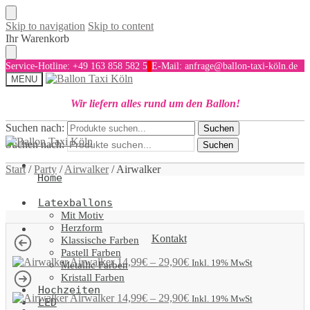
Skip to navigation
Skip to content
Ihr Warenkorb
Service-Hotline: +49 163 858 582 5
E-Mail: anfrage@ballon-taxi-köln.de
MENU
Wir liefern alles rund um den Ballon!
Suchen nach:
Suchen
Suchen nach:
Suchen
Start
/
Party
/
Airwalker
/
Airwalker
Home
Latexballons
Mit Motiv
Herzform
Kontakt
Klassische Farben
Pastell Farben
Airwalker
14,99
€
–
29,90
€
Inkl. 19% MwSt
Metallic Farben
Kristall Farben
Hochzeiten
Airwalker
14,99
€
–
29,90
€
Inkl. 19% MwSt
LED