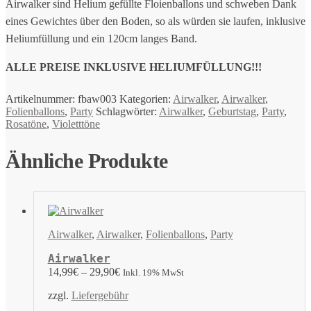
Airwalker sind Helium gefüllte Floienballons und schweben Dank
eines Gewichtes über den Boden, so als würden sie laufen, inklusive
Heliumfüllung und ein 120cm langes Band.
ALLE PREISE INKLUSIVE HELIUMFÜLLUNG!!!
Artikelnummer:
fbaw003
Kategorien:
Airwalker
,
Airwalker
,
Folienballons
,
Party
Schlagwörter:
Airwalker
,
Geburtstag
,
Party
,
Rosatöne
,
Violetttöne
Ähnliche Produkte
Airwalker
,
Airwalker
,
Folienballons
,
Party
Airwalker
14,99
€
–
29,90
€
Inkl. 19% MwSt
zzgl.
Liefergebühr