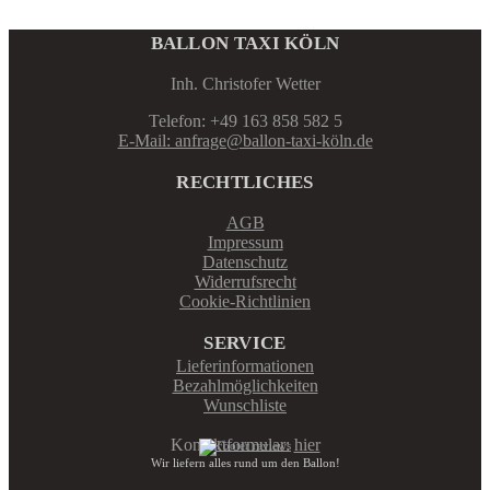
BALLON TAXI KÖLN
Inh. Christofer Wetter
Telefon: +49 163 858 582 5
E-Mail: anfrage@ballon-taxi-köln.de
RECHTLICHES
AGB
Impressum
Datenschutz
Widerrufsrecht
Cookie-Richtlinien
SERVICE
Lieferinformationen
Bezahlmöglichkeiten
Wunschliste
Kontaktformular:
hier
Wir liefern alles rund um den Ballon!