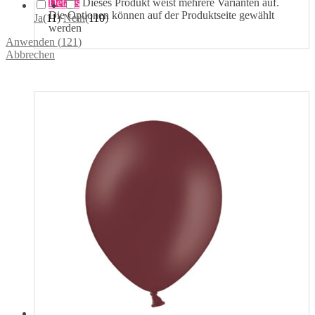
Details
Dieses Produkt weist mehrere Varianten auf.
Die Optionen können auf der Produktseite gewählt
Ja
(
11
)
Nein
(
110
)
werden
Anwenden
(
121
)
Abbrechen