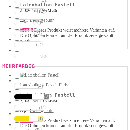
(
5
)
Magentatöne
Latexballon Pastell
2,00
€
Inkl. 19% MwSt
(
12
)
Violetttöne
zzgl.
Liefergebühr
(
20
)
Blautöne
Details
Dieses Produkt weist mehrere Varianten auf.
(
22
)
Grüntöne
Die Optionen können auf der Produktseite gewählt
werden
(
7
)
Brauntöne
(
6
)
Schwarztöne
MEHRFARBIG
Latexballons
,
Pastell Farben
(
4
)
Rosa Weiss
Latexballon Pastell
(
2
)
Schwarz Weiss
2,00
€
Inkl. 19% MwSt
(
1
)
Silber Weiss
zzgl.
Liefergebühr
(
1
)
Gold Weiss
Details
Dieses Produkt weist mehrere Varianten auf.
Die Optionen können auf der Produktseite gewählt
(
5
)