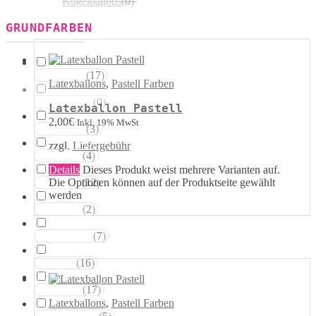
Kugelballons
(
0
)
GRUNDFARBEN
(
17
)
Weisstöne
Latexballons
,
Pastell Farben
(
0
)
Transparent
Latexballon Pastell
2,00
€
Inkl. 19% MwSt
(
3
)
Silbertöne
zzgl.
Liefergebühr
(
4
)
Grautöne
Details
Dieses Produkt weist mehrere Varianten auf.
Die Optionen können auf der Produktseite gewählt
(
12
)
Gelbtöne
werden
(
2
)
Goldtöne
(
7
)
Orangetöne
(
16
)
Rottöne
(
17
)
Rosatöne
Latexballons
,
Pastell Farben