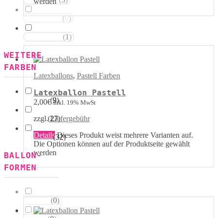
Rot Weiss
werden
(
0
)
Blau Weiss
(
1
)
Mehrfarbig
WEITERE
FARBEN
Latexballons
,
Pastell Farben
Latexballon Pastell
(
9
)
Kristall
2,00
€
Inkl. 19% MwSt
(
27
)
zzgl.
Liefergebühr
Pastell
Details
Dieses Produkt weist mehrere Varianten auf.
(
32
)
Metallik
Die Optionen können auf der Produktseite gewählt
werden
BALLON-
FORMEN
(
0
)
Herzen