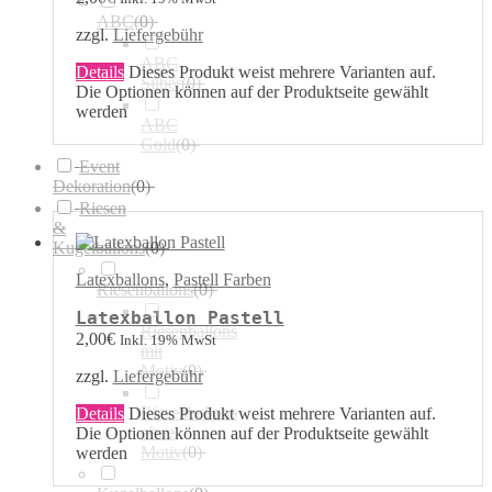
ABC
(
0
)
zzgl.
Liefergebühr
ABC
Details
Dieses Produkt weist mehrere Varianten auf.
Silber
(
0
)
Die Optionen können auf der Produktseite gewählt
werden
ABC
Gold
(
0
)
Event
Dekoration
(
0
)
Riesen
&
Kugelballons
(
0
)
Latexballons
,
Pastell Farben
Riesenballons
(
0
)
Latexballon Pastell
Riesenballons
2,00
€
Inkl. 19% MwSt
mit
Motiv
(
0
)
zzgl.
Liefergebühr
Riesenballons
Details
Dieses Produkt weist mehrere Varianten auf.
ohne
Die Optionen können auf der Produktseite gewählt
Motiv
(
0
)
werden