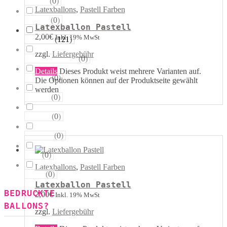
(
0
)
Sterne
Latexballons
,
Pastell Farben
(
0
)
Runde
Latexballon Pastell
2,00
€
Inkl. 19% MwSt
(
121
)
Tropfen
zzgl.
Liefergebühr
(
0
)
Riesen−Kugeln
Details
Dieses Produkt weist mehrere Varianten auf.
(
0
)
Eckige
Die Optionen können auf der Produktseite gewählt
werden
(
0
)
Säulen
(
0
)
Portale
(
0
)
Figuren
(
0
)
123
Latexballons
,
Pastell Farben
(
0
)
ABC
Latexballon Pastell
BEDRUCKTE
2,00
€
Inkl. 19% MwSt
BALLONS?
zzgl.
Liefergebühr