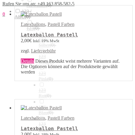
Rufen Sie uns an: +49 163 858-582-5
Airwalker
(
0
)
123 /
0
ABC
(
0
)
Latexballons
,
Pastell Farben
123
(
0
)
Latexballon Pastell
123
2,00
€
Inkl. 19% MwSt
Silber
(
0
)
zzgl.
Liefergebühr
123
Details
Dieses Produkt weist mehrere Varianten auf.
Gold
(
0
)
Die Optionen können auf der Produktseite gewählt
werden
123
Pink
(
0
)
123
Rot
(
0
)
123
Blau
(
0
)
Latexballons
,
Pastell Farben
123
Latexballon Pastell
Bunt
(
0
)
2,00
€
Inkl. 19% MwSt