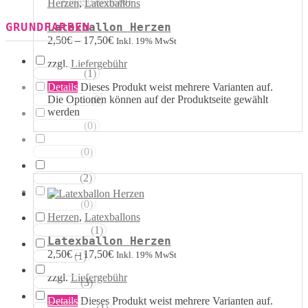
Kugelballons
(
0
)
Herzen
,
Latexballons
GRUNDFARBEN
Latexballon Herzen
2,50
€
–
17,50
€
Inkl. 19% MwSt
zzgl.
Liefergebühr
(
1
)
Weisstöne
Details
Dieses Produkt weist mehrere Varianten auf.
Die Optionen können auf der Produktseite gewählt
(
0
)
Transparent
werden
(
0
)
Silbertöne
(
0
)
Grautöne
(
2
)
Gelbtöne
(
0
)
Goldtöne
Herzen
,
Latexballons
(
1
)
Orangetöne
Latexballon Herzen
2,50
€
–
17,50
€
Inkl. 19% MwSt
(
1
)
Rottöne
zzgl.
Liefergebühr
(
3
)
Rosatöne
Details
Dieses Produkt weist mehrere Varianten auf.