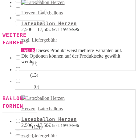
Rot Weiss
(
0
)
Blau Weiss
Herzen
,
Latexballons
(
0
)
Latexballon Herzen
Mehrfarbig
2,50
€
–
17,50
€
Inkl. 19% MwSt
WEITERE
zzgl.
Liefergebühr
FARBEN
Details
Dieses Produkt weist mehrere Varianten auf.
Die Optionen können auf der Produktseite gewählt
werden
(
0
)
Kristall
(
13
)
Pastell
(
0
)
Metallik
BALLON-
FORMEN
Herzen
,
Latexballons
Latexballon Herzen
2,50
€
–
17,50
€
Inkl. 19% MwSt
(
13
)
Herzen
zzgl.
Liefergebühr