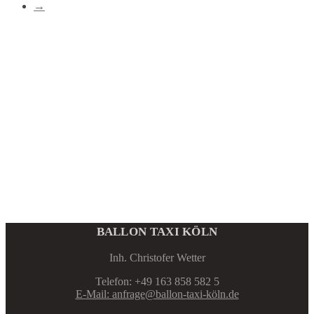
→
BALLON TAXI KÖLN
Inh. Christofer Wetter
Telefon: +49 163 858 582 5
E-Mail: anfrage@ballon-taxi-köln.de