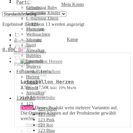
Party
Mein Konto
Geburtstag Baby
Metallic
Geburtstag Kinder
Farben
(
0
)
Geburtstag Eltern
Ostern
Ergebnisse 1 – 12 von 13 werden angezeigt
Kristall
Muttertag
Farben
(
0
)
1
Weihnachten
Kasse
2
Silvester
Hochzeiten
(
0
)
→
Sport
LED
0,00
€
0
Airwalker
Riesenballons
(
0
)
Bubbles
Singende
Party
(
0
)
Smileys
Herzen
,
Latexballons
Folienballons
Geburtstag
Herzen
Baby
(
0
)
Latexballon Herzen
Sterne
2,50
€
–
17,50
€
Runde
Inkl. 19% MwSt
Geburtstag
Airwalker
Kinder
(
0
)
zzgl.
Liefergebühr
123/ABC
123
Details
Dieses Produkt weist mehrere Varianten auf.
Geburtstag
123 Silber
Die Optionen können auf der Produktseite gewählt
Eltern
(
0
)
123 Gold
werden
123 Pink
Ostern
(
0
)
123 Rot
123 Blau