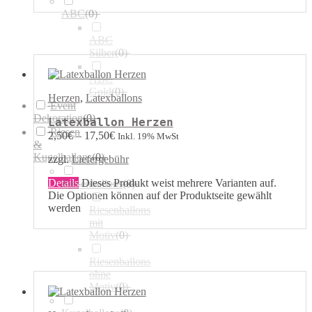
ABC
(
0
)
ABC
Silber
(
0
)
ABC
Gold
(
0
)
Herzen
,
Latexballons
Event
Dekoration
(
0
)
Latexballon Herzen
Riesen
2,50
€
–
17,50
€
Inkl. 19% MwSt
&
Kugelballons
(
0
)
zzgl.
Liefergebühr
Details
Dieses Produkt weist mehrere Varianten auf.
Riesenballons
(
0
)
Die Optionen können auf der Produktseite gewählt
werden
Riesenballons
mit
Motiv
(
0
)
Riesenballons
ohne
Motiv
(
0
)