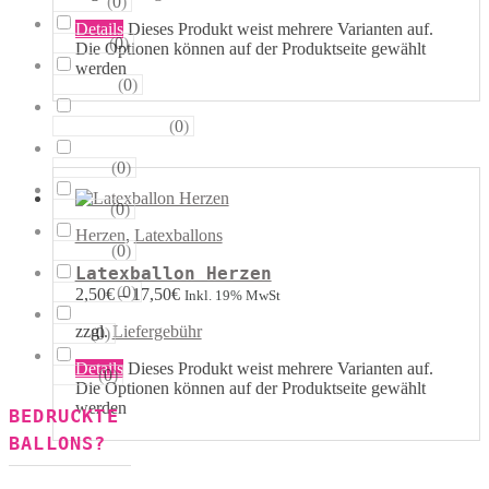
(
0
)
Sterne
Details
Dieses Produkt weist mehrere Varianten auf.
(
0
)
Runde
Die Optionen können auf der Produktseite gewählt
werden
(
0
)
Tropfen
(
0
)
Riesen−Kugeln
(
0
)
Eckige
(
0
)
Säulen
Herzen
,
Latexballons
(
0
)
Portale
Latexballon Herzen
(
0
)
Figuren
2,50
€
–
17,50
€
Inkl. 19% MwSt
zzgl.
Liefergebühr
(
0
)
123
Details
Dieses Produkt weist mehrere Varianten auf.
(
0
)
ABC
Die Optionen können auf der Produktseite gewählt
werden
BEDRUCKTE
BALLONS?