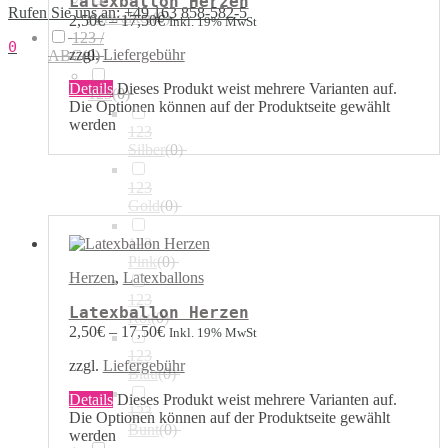
Latexballon Herzen
Rufen Sie uns an: +49 163 858-582-5
Airwalker
(
0
)
2,50
€
–
17,50
€
Inkl. 19% MwSt
123 /
0
zzgl.
Liefergebühr
ABC
(
0
)
Details
Dieses Produkt weist mehrere Varianten auf.
123
(
0
)
Die Optionen können auf der Produktseite gewählt
werden
123
Silber
(
0
)
123
Gold
(
0
)
123
Pink
(
0
)
Herzen
,
Latexballons
123
Latexballon Herzen
Rot
(
0
)
2,50
€
–
17,50
€
Inkl. 19% MwSt
123
zzgl.
Liefergebühr
Blau
(
0
)
Details
Dieses Produkt weist mehrere Varianten auf.
123
Die Optionen können auf der Produktseite gewählt
Bunt
(
0
)
werden