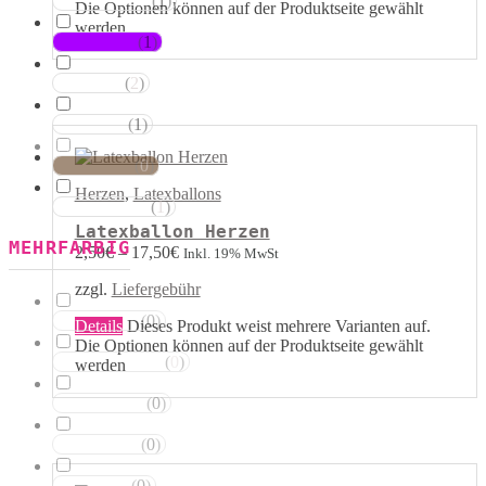
(
1
)
Magentatöne
Die Optionen können auf der Produktseite gewählt
werden
(
1
)
Violetttöne
(
2
)
Blautöne
(
1
)
Grüntöne
(
0
)
Brauntöne
Herzen
,
Latexballons
(
1
)
Schwarztöne
Latexballon Herzen
MEHRFARBIG
2,50
€
–
17,50
€
Inkl. 19% MwSt
zzgl.
Liefergebühr
(
0
)
Rosa Weiss
Details
Dieses Produkt weist mehrere Varianten auf.
Die Optionen können auf der Produktseite gewählt
(
0
)
Schwarz Weiss
werden
(
0
)
Silber Weiss
(
0
)
Gold Weiss
(
0
)