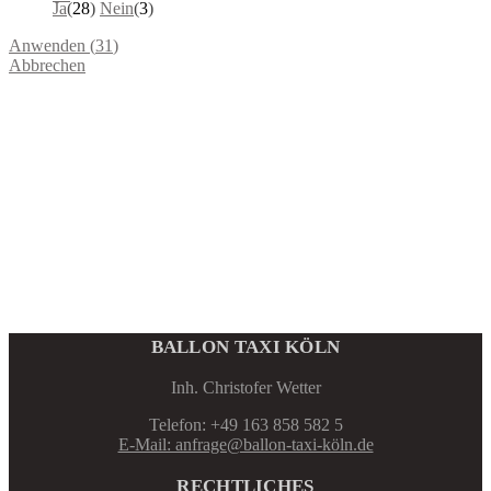
Ja
(
28
)
Nein
(
3
)
Anwenden
(
31
)
Abbrechen
BALLON TAXI KÖLN
Inh. Christofer Wetter
Telefon: +49 163 858 582 5
E-Mail: anfrage@ballon-taxi-köln.de
RECHTLICHES