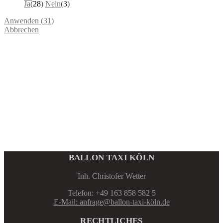
Ja
(
28
)
Nein
(
3
)
Anwenden
(
31
)
Abbrechen
BALLON TAXI KÖLN
Inh. Christofer Wetter
Telefon: +49 163 858 582 5
E-Mail: anfrage@ballon-taxi-köln.de
RECHTLICHES