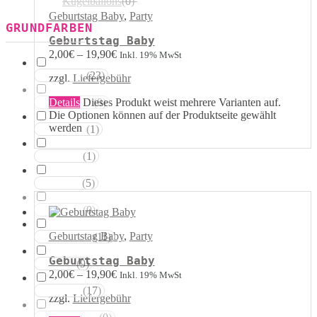
Kugelballons
(
0
)
Geburtstag Baby
,
Party
GRUNDFARBEN
Geburtstag Baby
2,00
€
–
19,90
€
Inkl. 19% MwSt
(
23
)
Weisstöne
zzgl.
Liefergebühr
Details
Dieses Produkt weist mehrere Varianten auf.
(
0
)
Transparent
Die Optionen können auf der Produktseite gewählt
werden
(
1
)
Silbertöne
(
1
)
Grautöne
(
5
)
Gelbtöne
(
0
)
Goldtöne
Geburtstag Baby
,
Party
(
11
)
Orangetöne
Geburtstag Baby
(
9
)
Rottöne
2,00
€
–
19,90
€
Inkl. 19% MwSt
(
17
)
Rosatöne
zzgl.
Liefergebühr