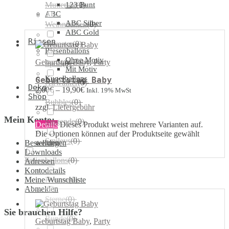
Muttertag
123 Bunt
(
0
)
ABC
ABC Silber
Weihnachten
(
0
)
ABC Gold
Riesen
Silvester
(
0
)
Riesenballons
Ohne Motiv
Geburtstag Baby
,
Party
Sport
(
0
)
Mit Motiv
Kugelballons
Geburtstag Baby
Airwalker
(
0
)
Deko
2,00
€
–
19,90
€
Inkl. 19% MwSt
Shop
Bubbles
(
0
)
zzgl.
Liefergebühr
Mein Konto:
Singende
(
0
)
Details
Dieses Produkt weist mehrere Varianten auf.
Die Optionen können auf der Produktseite gewählt
Smileys
(
0
)
werden
Bestellungen
Downloads
Folienballons
(
0
)
Adressen
Kontodetails
Meine Wunschliste
Herzen
(
0
)
Abmelden
Sterne
(
0
)
Sie brauchen Hilfe?
Runde
(
0
)
Geburtstag Baby
,
Party