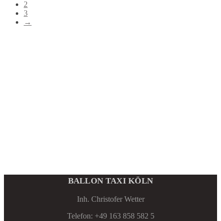
2
3
→
BALLON TAXI KÖLN
Inh. Christofer Wetter
Telefon: +49 163 858 582 5