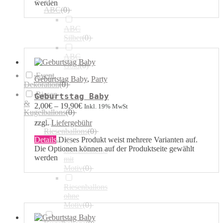
werden
ABC
(
0
)
ABC
Silber
(
0
)
ABC
Gold
(
0
)
Event
Geburtstag Baby
,
Party
Dekoration
(
0
)
Riesen
Geburtstag Baby
&
2,00
€
–
19,90
€
Inkl. 19% MwSt
Kugelballons
(
0
)
zzgl.
Liefergebühr
Riesenballons
(
0
)
Details
Dieses Produkt weist mehrere Varianten auf.
Die Optionen können auf der Produktseite gewählt
Riesenballons
werden
mit
Motiv
(
0
)
Riesenballons
ohne
Motiv
(
0
)