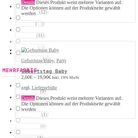
(
0
)
Magentatöne
Details
Dieses Produkt weist mehrere Varianten auf.
Die Optionen können auf der Produktseite gewählt
(
12
)
Violetttöne
werden
(
13
)
Blautöne
(
11
)
Grüntöne
(
0
)
Brauntöne
(
3
)
Schwarztöne
Geburtstag Baby
,
Party
MEHRFARBIG
Geburtstag Baby
2,00
€
–
19,90
€
Inkl. 19% MwSt
zzgl.
Liefergebühr
(
9
)
Rosa Weiss
Details
Dieses Produkt weist mehrere Varianten auf.
(
1
)
Schwarz Weiss
Die Optionen können auf der Produktseite gewählt
werden
(
1
)
Silber Weiss
(
0
)
Gold Weiss
(
3
)