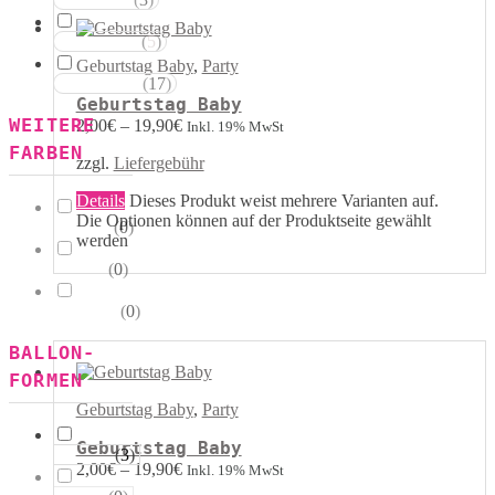
Rot Weiss
(
5
)
Blau Weiss
Geburtstag Baby
,
Party
(
17
)
Mehrfarbig
Geburtstag Baby
WEITERE
2,00
€
–
19,90
€
Inkl. 19% MwSt
FARBEN
zzgl.
Liefergebühr
Details
Dieses Produkt weist mehrere Varianten auf.
Die Optionen können auf der Produktseite gewählt
(
0
)
Kristall
werden
(
0
)
Pastell
(
0
)
Metallik
BALLON-
FORMEN
Geburtstag Baby
,
Party
Geburtstag Baby
(
3
)
Herzen
2,00
€
–
19,90
€
Inkl. 19% MwSt