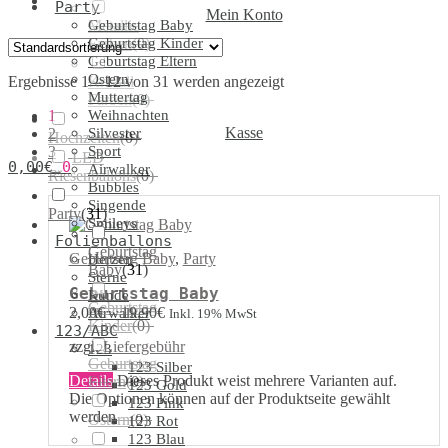
Party
Mein Konto
Geburtstag Baby
Metallic
Geburtstag Kinder
Farben
(
0
)
Geburtstag Eltern
Ostern
Ergebnisse 1 – 12 von 31 werden angezeigt
Kristall
Muttertag
Farben
(
0
)
1
Weihnachten
Kasse
2
Silvester
Hochzeiten
(
0
)
3
Sport
LED
0,00
€
0
→
Airwalker
Riesenballons
(
0
)
Bubbles
Singende
Party
(
31
)
Smileys
Folienballons
Geburtstag
Geburtstag Baby
,
Party
Herzen
Baby
(
31
)
Sterne
Geburtstag Baby
Runde
Geburtstag
2,00
€
–
19,90
€
Airwalker
Inkl. 19% MwSt
Kinder
(
0
)
123/ABC
zzgl.
Liefergebühr
123
Geburtstag
123 Silber
Details
Dieses Produkt weist mehrere Varianten auf.
Eltern
(
0
)
123 Gold
Die Optionen können auf der Produktseite gewählt
123 Pink
werden
Ostern
(
0
)
123 Rot
123 Blau