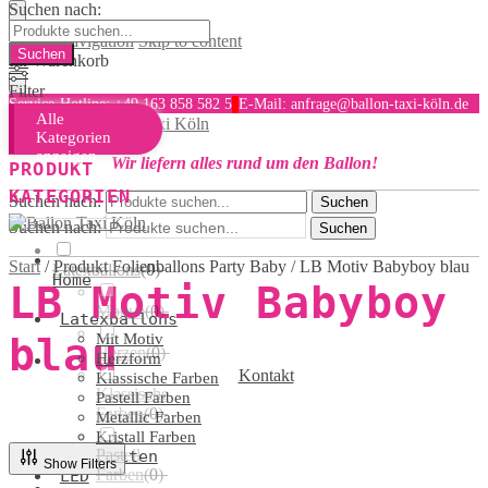
Suchen nach:
Skip to navigation
Skip to content
Ihr Warenkorb
Filter
Service-Hotline: +49 163 858 582 5
E-Mail: anfrage@ballon-taxi-köln.de
Alle
MENU
Kategorien
anzeigen
Wir liefern alles rund um den Ballon!
PRODUKT
KATEGORIEN
Suchen nach:
Suchen
Suchen nach:
Suchen
Start
/
Produkt Folienballons Party Baby
/
LB Motiv Babyboy blau
Latexballons
(
0
)
Home
LB Motiv Babyboy
Motive
(
0
)
Latexballons
blau
Mit Motiv
Herzen
(
0
)
Herzform
Kontakt
Klassische Farben
Klassische
Pastell Farben
Farben
(
0
)
Metallic Farben
Kristall Farben
Pastell
Hochzeiten
Show Filters
Farben
(
0
)
LED