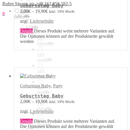
Rufen Sie uns an: +49 163 858-582-5
Airwalker
(
0
)
Geburtstag Baby
123 /
2,00
€
–
19,90
€
Inkl. 19% MwSt
0
ABC
(
0
)
zzgl.
Liefergebühr
123
(
0
)
Details
Dieses Produkt weist mehrere Varianten auf.
Die Optionen können auf der Produktseite gewählt
123
werden
Silber
(
0
)
123
Gold
(
0
)
123
Pink
(
0
)
Geburtstag Baby
,
Party
123
Rot
(
0
)
Geburtstag Baby
2,00
€
–
19,90
€
Inkl. 19% MwSt
123
Blau
(
0
)
zzgl.
Liefergebühr
123
Details
Dieses Produkt weist mehrere Varianten auf.
Bunt
(
0
)
Die Optionen können auf der Produktseite gewählt