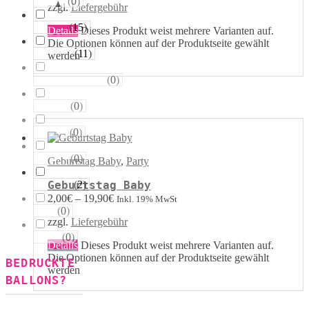
(
0
)
Sterne
zzgl.
Liefergebühr
(
15
)
Runde
Details
Dieses Produkt weist mehrere Varianten auf.
Die Optionen können auf der Produktseite gewählt
(
11
)
Tropfen
werden
(
0
)
Riesen−Kugeln
(
0
)
Eckige
(
0
)
Säulen
(
0
)
Portale
Geburtstag Baby
,
Party
(
2
)
Geburtstag Baby
Figuren
2,00
€
–
19,90
€
Inkl. 19% MwSt
(
0
)
123
zzgl.
Liefergebühr
(
0
)
ABC
Details
Dieses Produkt weist mehrere Varianten auf.
Die Optionen können auf der Produktseite gewählt
BEDRUCKTE
werden
BALLONS?