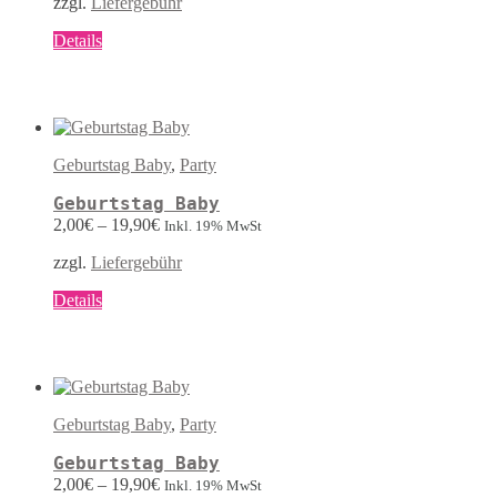
zzgl.
Liefergebühr
gewählt
werden
Dieses
Details
Produkt
weist
mehrere
Varianten
auf.
Die
Geburtstag Baby
,
Party
Optionen
können
Geburtstag Baby
auf
2,00
€
–
19,90
€
Inkl. 19% MwSt
der
Produktseite
zzgl.
Liefergebühr
gewählt
werden
Dieses
Details
Produkt
weist
mehrere
Varianten
auf.
Die
Geburtstag Baby
,
Party
Optionen
können
Geburtstag Baby
auf
2,00
€
–
19,90
€
Inkl. 19% MwSt