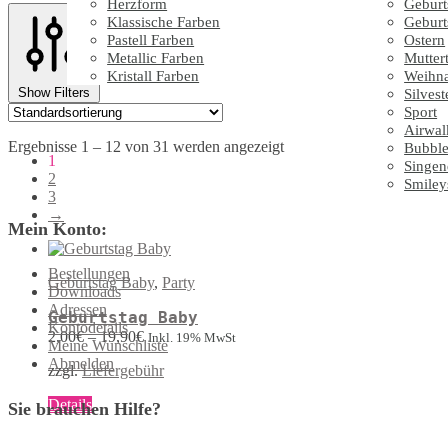
Herzform
Geburt
Klassische Farben
Geburt
Pastell Farben
Ostern
Metallic Farben
Mutter
Kristall Farben
Weihn
Show Filters
Silvest
Sport
Airwal
Ergebnisse 1 – 12 von 31 werden angezeigt
Bubble
1
Singen
2
Smiley
3
→
Mein Konto:
Bestellungen
Geburtstag Baby
,
Party
Downloads
Adressen
Geburtstag Baby
Kontodetails
2,00
€
–
19,90
€
Inkl. 19% MwSt
Meine Wunschliste
Abmelden
zzgl.
Liefergebühr
Dieses
Details
Sie brauchen Hilfe?
Produkt
weist