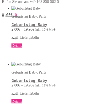
Rufen Sie uns an: +49 163 858-582-5
mehrere
Varianten
auf.
0,00
€
0
Die
Geburtstag Baby
,
Party
Optionen
können
Geburtstag Baby
auf
2,00
€
–
19,90
€
Inkl. 19% MwSt
der
Produktseite
zzgl.
Liefergebühr
gewählt
werden
Dieses
Details
Produkt
weist
mehrere
Varianten
auf.
Die
Geburtstag Baby
,
Party
Optionen
können
Geburtstag Baby
auf
2,00
€
–
19,90
€
Inkl. 19% MwSt
der
Produktseite
zzgl.
Liefergebühr
gewählt
werden
Dieses
Details
Produkt