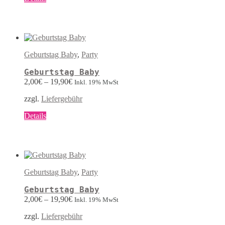
Produkt
weist
mehrere
Varianten
auf.
Die
Geburtstag Baby
,
Party
Optionen
können
Geburtstag Baby
auf
2,00
€
–
19,90
€
Inkl. 19% MwSt
der
Produktseite
zzgl.
Liefergebühr
gewählt
werden
Dieses
Details
Produkt
weist
mehrere
Varianten
auf.
Die
Geburtstag Baby
,
Party
Optionen
können
Geburtstag Baby
auf
2,00
€
–
19,90
€
Inkl. 19% MwSt
der
Produktseite
zzgl.
Liefergebühr
gewählt