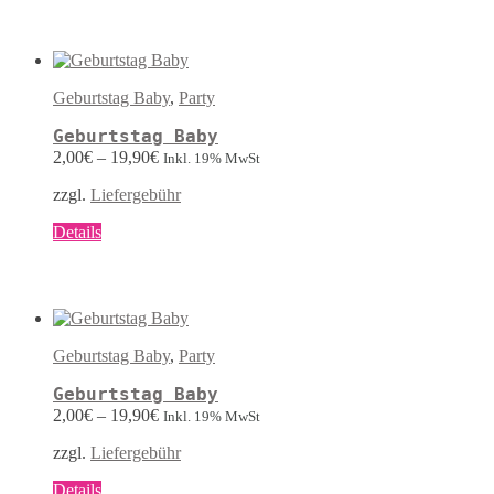
weist
mehrere
Varianten
auf.
Die
Geburtstag Baby
,
Party
Optionen
können
Geburtstag Baby
auf
2,00
€
–
19,90
€
Inkl. 19% MwSt
der
Produktseite
zzgl.
Liefergebühr
gewählt
werden
Dieses
Details
Produkt
weist
mehrere
Varianten
auf.
Die
Geburtstag Baby
,
Party
Optionen
können
Geburtstag Baby
auf
2,00
€
–
19,90
€
Inkl. 19% MwSt
der
Produktseite
zzgl.
Liefergebühr
gewählt
werden
Dieses
Details