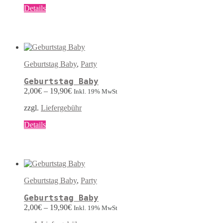
werden
Dieses
Details
Produkt
weist
mehrere
Varianten
auf.
Die
Geburtstag Baby
,
Party
Optionen
können
Geburtstag Baby
auf
2,00
€
–
19,90
€
Inkl. 19% MwSt
der
Produktseite
zzgl.
Liefergebühr
gewählt
werden
Dieses
Details
Produkt
weist
mehrere
Varianten
auf.
Die
Geburtstag Baby
,
Party
Optionen
können
Geburtstag Baby
auf
2,00
€
–
19,90
€
Inkl. 19% MwSt
der
Produktseite