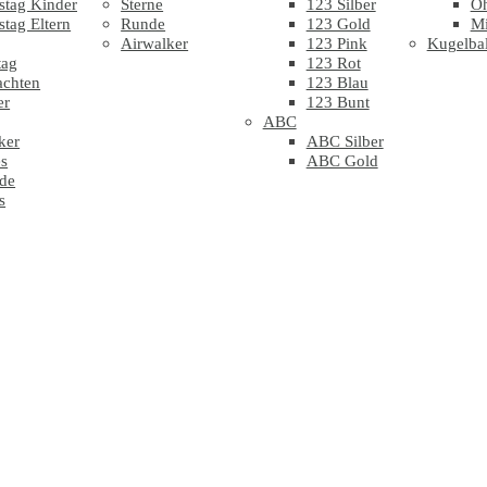
stag Kinder
Sterne
123 Silber
Oh
stag Eltern
Runde
123 Gold
Mi
Airwalker
123 Pink
Kugelbal
tag
123 Rot
achten
123 Blau
er
123 Bunt
ABC
ker
ABC Silber
s
ABC Gold
de
s