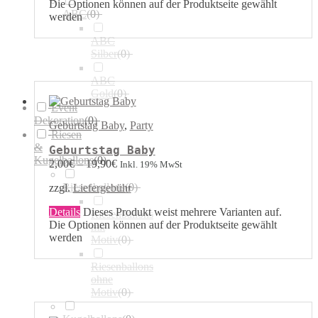
Die Optionen können auf der Produktseite gewählt
ABC
(
0
)
werden
ABC
Silber
(
0
)
ABC
Gold
(
0
)
Event
Dekoration
(
0
)
Geburtstag Baby
,
Party
Riesen
&
Geburtstag Baby
Kugelballons
(
0
)
2,00
€
–
19,90
€
Inkl. 19% MwSt
Riesenballons
(
0
)
zzgl.
Liefergebühr
Details
Dieses Produkt weist mehrere Varianten auf.
Riesenballons
Die Optionen können auf der Produktseite gewählt
mit
werden
Motiv
(
0
)
Riesenballons
ohne
Motiv
(
0
)