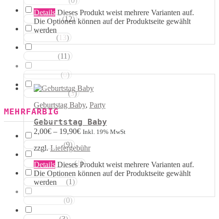
(
0
)
Magentatöne
Details
Dieses Produkt weist mehrere Varianten auf.
(
12
)
Violetttöne
Die Optionen können auf der Produktseite gewählt
werden
(
13
)
Blautöne
(
11
)
Grüntöne
(
0
)
Brauntöne
(
3
)
Schwarztöne
Geburtstag Baby
,
Party
MEHRFARBIG
Geburtstag Baby
2,00
€
–
19,90
€
Inkl. 19% MwSt
(
9
)
Rosa Weiss
zzgl.
Liefergebühr
(
1
)
Schwarz Weiss
Details
Dieses Produkt weist mehrere Varianten auf.
Die Optionen können auf der Produktseite gewählt
(
1
)
werden
Silber Weiss
(
0
)
Gold Weiss
(
3
)