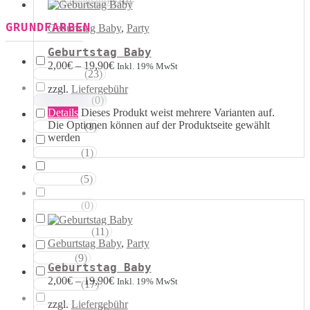
Kugelballons
(
0
)
GRUNDFARBEN
Geburtstag Baby
,
Party
Geburtstag Baby
2,00
€
–
19,90
€
Inkl. 19% MwSt
(
23
)
Weisstöne
zzgl.
Liefergebühr
(
0
)
Transparent
Details
Dieses Produkt weist mehrere Varianten auf.
Die Optionen können auf der Produktseite gewählt
(
1
)
Silbertöne
werden
(
1
)
Grautöne
(
5
)
Gelbtöne
(
0
)
Goldtöne
(
11
)
Orangetöne
Geburtstag Baby
,
Party
(
9
)
Rottöne
Geburtstag Baby
2,00
€
–
19,90
€
Inkl. 19% MwSt
(
17
)
Rosatöne
zzgl.
Liefergebühr