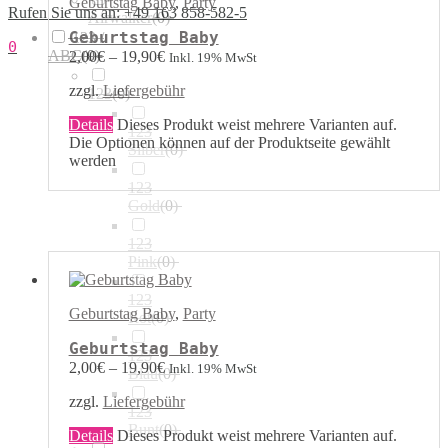
Geburtstag Baby
,
Party
Rufen Sie uns an: +49 163 858-582-5
Airwalker
(
0
)
Geburtstag Baby
123 /
0
ABC
(
0
)
2,00
€
–
19,90
€
Inkl. 19% MwSt
zzgl.
Liefergebühr
123
(
0
)
Details
Dieses Produkt weist mehrere Varianten auf.
123
Die Optionen können auf der Produktseite gewählt
Silber
(
0
)
werden
123
Gold
(
0
)
123
Pink
(
0
)
123
Geburtstag Baby
,
Party
Rot
(
0
)
Geburtstag Baby
123
2,00
€
–
19,90
€
Inkl. 19% MwSt
Blau
(
0
)
zzgl.
Liefergebühr
123
Bunt
(
0
)
Details
Dieses Produkt weist mehrere Varianten auf.