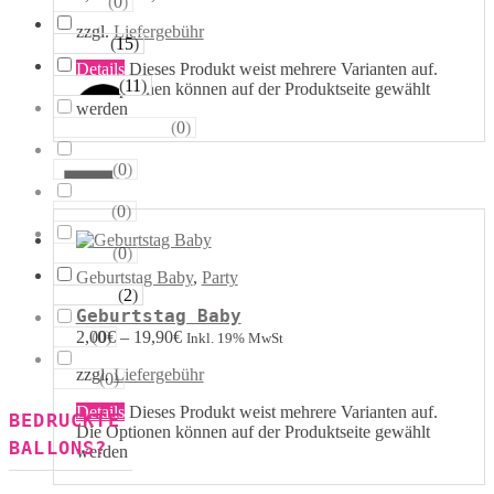
(
0
)
Sterne
zzgl.
Liefergebühr
(
15
)
Runde
Details
Dieses Produkt weist mehrere Varianten auf.
(
11
)
Tropfen
Die Optionen können auf der Produktseite gewählt
werden
(
0
)
Riesen−Kugeln
(
0
)
Eckige
(
0
)
Säulen
(
0
)
Portale
Geburtstag Baby
,
Party
(
2
)
Figuren
Geburtstag Baby
(
0
)
2,00
€
–
19,90
€
123
Inkl. 19% MwSt
zzgl.
Liefergebühr
(
0
)
ABC
Details
Dieses Produkt weist mehrere Varianten auf.
BEDRUCKTE
Die Optionen können auf der Produktseite gewählt
BALLONS?
werden