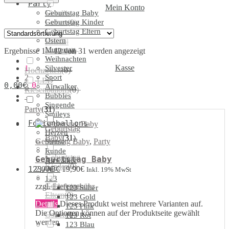
Party
Mein Konto
Geburtstag Baby
Metallic
Geburtstag Kinder
Farben
(
0
)
Geburtstag Eltern
Ostern
Kristall
Muttertag
Ergebnisse 1 – 12 von 31 werden angezeigt
Farben
(
0
)
Weihnachten
Kasse
1
Silvester
Hochzeiten
(
0
)
2
Sport
LED
0,00
€
0
3
Airwalker
Riesenballons
(
0
)
→
Bubbles
Singende
Party
(
31
)
Smileys
Folienballons
Geburtstag
Herzen
Baby
(
31
)
Geburtstag Baby
,
Party
Sterne
Runde
Geburtstag
Geburtstag Baby
Airwalker
Kinder
(
0
)
2,00
€
–
19,90
€
123/ABC
Inkl. 19% MwSt
123
Geburtstag
zzgl.
Liefergebühr
123 Silber
Eltern
(
0
)
123 Gold
Details
Dieses Produkt weist mehrere Varianten auf.
123 Pink
Die Optionen können auf der Produktseite gewählt
Ostern
(
0
)
123 Rot
werden
123 Blau