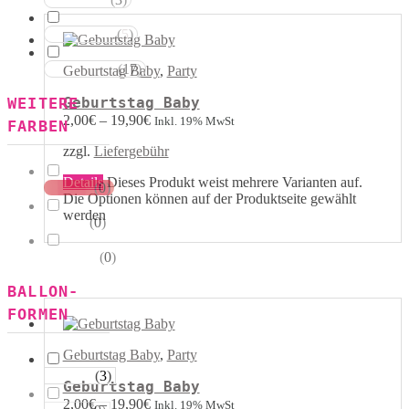
Rot Weiss
(
5
)
Blau Weiss
(
17
)
Mehrfarbig
Geburtstag Baby
,
Party
WEITERE
Geburtstag Baby
2,00
€
–
19,90
€
Inkl. 19% MwSt
FARBEN
zzgl.
Liefergebühr
Details
Dieses Produkt weist mehrere Varianten auf.
(
0
)
Kristall
Die Optionen können auf der Produktseite gewählt
werden
(
0
)
Pastell
(
0
)
Metallik
BALLON-
FORMEN
Geburtstag Baby
,
Party
(
3
)
Herzen
Geburtstag Baby
2,00
€
–
19,90
€
Inkl. 19% MwSt