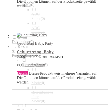
Die Optionen können auf der Produktseite gewählt
ABC
(
0
)
werden
ABC
Silber
(
0
)
ABC
Gold
(
0
)
Event
Dekoration
(
0
)
Geburtstag Baby
,
Party
Riesen
&
Geburtstag Baby
Kugelballons
(
0
)
2,00
€
–
19,90
€
Inkl. 19% MwSt
Riesenballons
(
0
)
zzgl.
Liefergebühr
Details
Dieses Produkt weist mehrere Varianten auf.
Riesenballons
Die Optionen können auf der Produktseite gewählt
mit
werden
Motiv
(
0
)
Riesenballons
ohne
Motiv
(
0
)