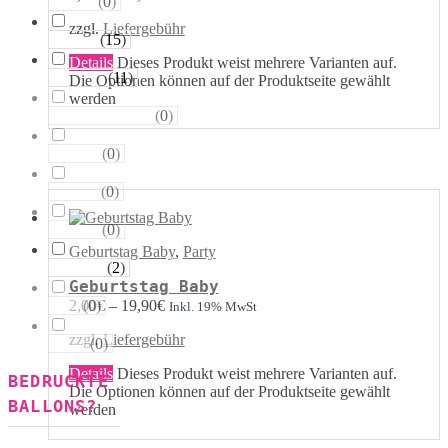
(
0
)
Sterne
zzgl.
Liefergebühr
(
15
)
Runde
Details
Dieses Produkt weist mehrere Varianten auf.
(
11
)
Tropfen
Die Optionen können auf der Produktseite gewählt
werden
(
0
)
Riesen−Kugeln
(
0
)
Eckige
(
0
)
Säulen
(
0
)
Portale
Geburtstag Baby
,
Party
(
2
)
Figuren
Geburtstag Baby
(
0
)
2,00
€
–
19,90
€
123
Inkl. 19% MwSt
zzgl.
Liefergebühr
(
0
)
ABC
Details
Dieses Produkt weist mehrere Varianten auf.
BEDRUCKTE
Die Optionen können auf der Produktseite gewählt
BALLONS?
werden