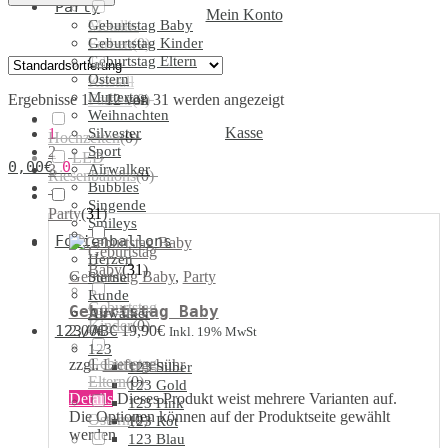
Party
Mein Konto
Geburtstag Baby
Metallic
Geburtstag Kinder
Farben
(
0
)
Geburtstag Eltern
Ostern
Kristall
Muttertag
Ergebnisse 1 – 12 von 31 werden angezeigt
Farben
(
0
)
Weihnachten
Kasse
1
Silvester
Hochzeiten
(
0
)
2
Sport
LED
0,00
€
0
3
Airwalker
Riesenballons
(
0
)
→
Bubbles
Singende
Party
(
31
)
Smileys
Folienballons
Geburtstag
Herzen
Baby
(
31
)
Geburtstag Baby
,
Party
Sterne
Runde
Geburtstag
Geburtstag Baby
Airwalker
Kinder
(
0
)
2,00
€
–
19,90
€
123/ABC
Inkl. 19% MwSt
123
Geburtstag
zzgl.
Liefergebühr
123 Silber
Eltern
(
0
)
123 Gold
Details
Dieses Produkt weist mehrere Varianten auf.
123 Pink
Die Optionen können auf der Produktseite gewählt
Ostern
(
0
)
123 Rot
werden
123 Blau