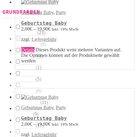
Kugelballons
(
0
)
GRUNDFARBEN
Geburtstag Baby
,
Party
Geburtstag Baby
2,00
€
–
19,90
€
Inkl. 19% MwSt
(
23
)
Weisstöne
zzgl.
Liefergebühr
(
0
)
Transparent
Details
Dieses Produkt weist mehrere Varianten auf.
Die Optionen können auf der Produktseite gewählt
(
1
)
Silbertöne
werden
(
1
)
Grautöne
(
5
)
Gelbtöne
(
0
)
Goldtöne
(
11
)
Orangetöne
Geburtstag Baby
,
Party
(
9
)
Rottöne
Geburtstag Baby
2,00
€
–
19,90
€
Inkl. 19% MwSt
(
17
)
Rosatöne
zzgl.
Liefergebühr