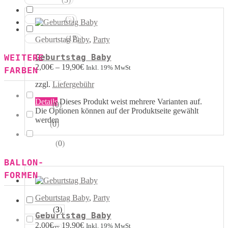
Rot Weiss
(
5
)
Blau Weiss
(
17
)
Mehrfarbig
Geburtstag Baby
,
Party
WEITERE
Geburtstag Baby
2,00
€
–
19,90
€
Inkl. 19% MwSt
FARBEN
zzgl.
Liefergebühr
Details
Dieses Produkt weist mehrere Varianten auf.
(
0
)
Kristall
Die Optionen können auf der Produktseite gewählt
werden
(
0
)
Pastell
(
0
)
Metallik
BALLON-
FORMEN
Geburtstag Baby
,
Party
(
3
)
Herzen
Geburtstag Baby
2,00
€
–
19,90
€
Inkl. 19% MwSt