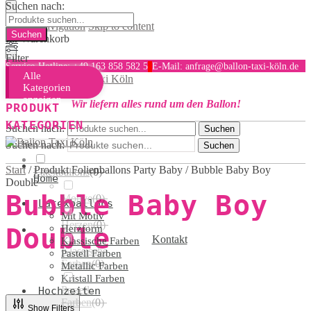
Suchen nach:
Skip to navigation
Skip to content
Ihr Warenkorb
Filter
Service-Hotline: +49 163 858 582 5
E-Mail: anfrage@ballon-taxi-köln.de
Alle
MENU
Kategorien
anzeigen
Wir liefern alles rund um den Ballon!
PRODUKT
KATEGORIEN
Suchen nach:
Suchen
Suchen nach:
Suchen
Start
/
Produkt Folienballons Party Baby
/
Bubble Baby Boy
Latexballons
(
0
)
Home
Double
Bubble Baby Boy
Motive
(
0
)
Latexballons
Mit Motiv
Herzen
(
0
)
Double
Herzform
Kontakt
Klassische Farben
Klassische
Pastell Farben
Farben
(
0
)
Metallic Farben
Kristall Farben
Pastell
Hochzeiten
Farben
(
0
)
LED
Show Filters