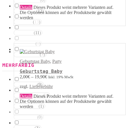
(
0
)
Magentatöne
Details
Dieses Produkt weist mehrere Varianten auf.
(
12
)
Violetttöne
Die Optionen können auf der Produktseite gewählt
werden
(
13
)
Blautöne
(
11
)
Grüntöne
(
0
)
Brauntöne
(
3
)
Schwarztöne
Geburtstag Baby
,
Party
MEHRFARBIG
Geburtstag Baby
2,00
€
–
19,90
€
Inkl. 19% MwSt
(
9
)
Rosa Weiss
zzgl.
Liefergebühr
(
1
)
Schwarz Weiss
Details
Dieses Produkt weist mehrere Varianten auf.
Die Optionen können auf der Produktseite gewählt
(
1
)
werden
Silber Weiss
(
0
)
Gold Weiss
(
3
)