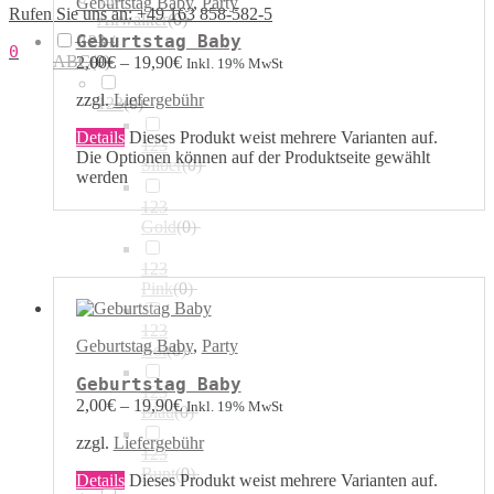
Geburtstag Baby
,
Party
Rufen Sie uns an: +49 163 858-582-5
Airwalker
(
0
)
Geburtstag Baby
123 /
0
ABC
(
0
)
2,00
€
–
19,90
€
Inkl. 19% MwSt
zzgl.
Liefergebühr
123
(
0
)
Details
Dieses Produkt weist mehrere Varianten auf.
123
Die Optionen können auf der Produktseite gewählt
Silber
(
0
)
werden
123
Gold
(
0
)
123
Pink
(
0
)
123
Geburtstag Baby
,
Party
Rot
(
0
)
Geburtstag Baby
123
2,00
€
–
19,90
€
Inkl. 19% MwSt
Blau
(
0
)
zzgl.
Liefergebühr
123
Bunt
(
0
)
Details
Dieses Produkt weist mehrere Varianten auf.