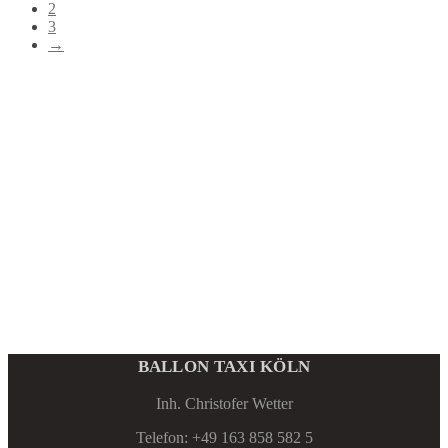
2
3
→
BALLON TAXI KÖLN
Inh. Christofer Wetter
Telefon: +49 163 858 582 5