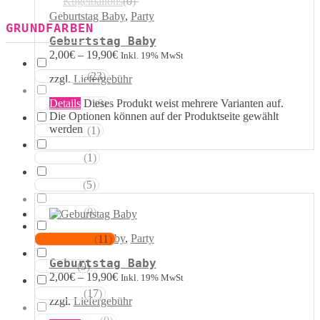
Kugelballons
(
0
)
Geburtstag Baby
,
Party
GRUNDFARBEN
Geburtstag Baby
2,00
€
–
19,90
€
Inkl. 19% MwSt
(
23
)
Weisstöne
zzgl.
Liefergebühr
Details
Dieses Produkt weist mehrere Varianten auf.
(
0
)
Transparent
Die Optionen können auf der Produktseite gewählt
werden
(
1
)
Silbertöne
(
1
)
Grautöne
(
5
)
Gelbtöne
(
0
)
Goldtöne
Geburtstag Baby
,
Party
(
11
)
Orangetöne
Geburtstag Baby
(
9
)
Rottöne
2,00
€
–
19,90
€
Inkl. 19% MwSt
(
17
)
Rosatöne
zzgl.
Liefergebühr