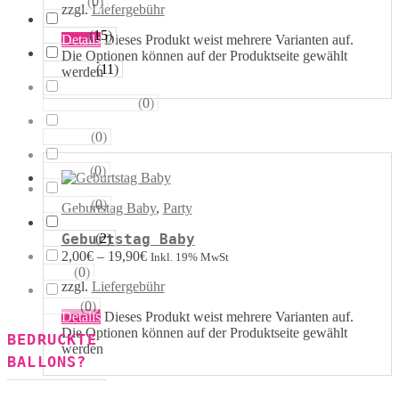
(
0
)
Sterne
zzgl.
Liefergebühr
(
15
)
Runde
Details
Dieses Produkt weist mehrere Varianten auf.
Die Optionen können auf der Produktseite gewählt
(
11
)
Tropfen
werden
(
0
)
Riesen−Kugeln
(
0
)
Eckige
(
0
)
Säulen
(
0
)
Portale
Geburtstag Baby
,
Party
(
2
)
Geburtstag Baby
Figuren
2,00
€
–
19,90
€
Inkl. 19% MwSt
(
0
)
123
zzgl.
Liefergebühr
(
0
)
ABC
Details
Dieses Produkt weist mehrere Varianten auf.
Die Optionen können auf der Produktseite gewählt
BEDRUCKTE
werden
BALLONS?