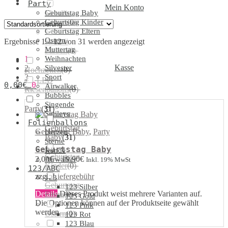
Party
Mein Konto
Geburtstag Baby
Metallic
Geburtstag Kinder
Farben
(
0
)
Geburtstag Eltern
Ostern
Ergebnisse 1 – 12 von 31 werden angezeigt
Kristall
Muttertag
Farben
(
0
)
1
Weihnachten
Kasse
2
Silvester
Hochzeiten
(
0
)
3
Sport
LED
0,00
€
0
→
Airwalker
Riesenballons
(
0
)
Bubbles
Singende
Party
(
31
)
Smileys
Folienballons
Geburtstag
Geburtstag Baby
,
Party
Herzen
Baby
(
31
)
Sterne
Geburtstag Baby
Runde
Geburtstag
2,00
€
–
19,90
€
Airwalker
Inkl. 19% MwSt
Kinder
(
0
)
123/ABC
zzgl.
Liefergebühr
123
Geburtstag
123 Silber
Details
Dieses Produkt weist mehrere Varianten auf.
Eltern
(
0
)
123 Gold
Die Optionen können auf der Produktseite gewählt
123 Pink
werden
Ostern
(
0
)
123 Rot
123 Blau