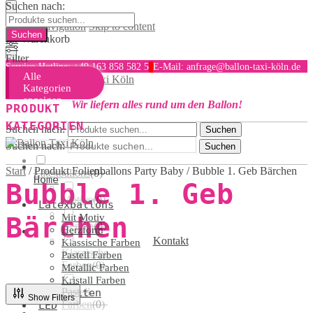
Suchen nach:
Skip to navigation
Skip to content
Ihr Warenkorb
Filter
Service-Hotline: +49 163 858 582 5
E-Mail: anfrage@ballon-taxi-köln.de
Alle
MENU
Kategorien
anzeigen
Wir liefern alles rund um den Ballon!
PRODUKT
KATEGORIEN
Suchen nach:
Suchen
Suchen nach:
Suchen
Start
/
Produkt Folienballons Party Baby
/
Bubble 1. Geb Bärchen
Latexballons
(
0
)
Home
Bubble 1. Geb
Motive
(
0
)
Latexballons
Bärchen
Mit Motiv
Herzen
(
0
)
Herzform
Kontakt
Klassische Farben
Klassische
Pastell Farben
Farben
(
0
)
Metallic Farben
Kristall Farben
Pastell
Hochzeiten
Show Filters
Farben
(
0
)
LED