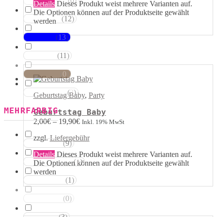
(
0
)
Magentatöne
Details
Dieses Produkt weist mehrere Varianten auf.
Die Optionen können auf der Produktseite gewählt
(
12
)
Violetttöne
werden
(
13
)
Blautöne
(
11
)
Grüntöne
(
0
)
Brauntöne
(
3
)
Schwarztöne
Geburtstag Baby
,
Party
MEHRFARBIG
Geburtstag Baby
2,00
€
–
19,90
€
Inkl. 19% MwSt
zzgl.
Liefergebühr
(
9
)
Rosa Weiss
Details
Dieses Produkt weist mehrere Varianten auf.
(
1
)
Schwarz Weiss
Die Optionen können auf der Produktseite gewählt
werden
(
1
)
Silber Weiss
(
0
)
Gold Weiss
(
3
)