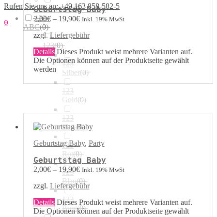
Rufen Sie uns an: +49 163 858-582-5
Airwalker
(
0
)
Geburtstag Baby
123 /
2,00
€
–
19,90
€
Inkl. 19% MwSt
0
ABC
(
0
)
zzgl.
Liefergebühr
123
(
0
)
Details
Dieses Produkt weist mehrere Varianten auf.
Die Optionen können auf der Produktseite gewählt
123
werden
Silber
(
0
)
123
Gold
(
0
)
123
Pink
(
0
)
Geburtstag Baby
,
Party
123
Rot
(
0
)
Geburtstag Baby
2,00
€
–
19,90
€
Inkl. 19% MwSt
123
Blau
(
0
)
zzgl.
Liefergebühr
123
Details
Dieses Produkt weist mehrere Varianten auf.
Bunt
(
0
)
Die Optionen können auf der Produktseite gewählt