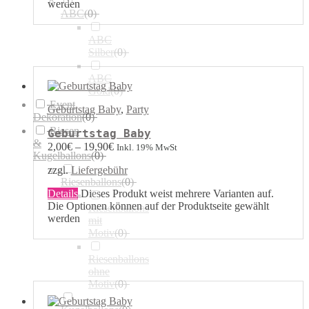
werden
ABC
(
0
)
ABC
Silber
(
0
)
ABC
Gold
(
0
)
Event
Geburtstag Baby
,
Party
Dekoration
(
0
)
Riesen
Geburtstag Baby
&
2,00
€
–
19,90
€
Inkl. 19% MwSt
Kugelballons
(
0
)
zzgl.
Liefergebühr
Riesenballons
(
0
)
Details
Dieses Produkt weist mehrere Varianten auf.
Die Optionen können auf der Produktseite gewählt
Riesenballons
werden
mit
Motiv
(
0
)
Riesenballons
ohne
Motiv
(
0
)