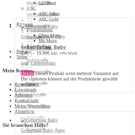
Muttertag
123 Bunt
(
0
)
ABC
ABC Silber
Weihnachten
(
0
)
ABC Gold
Riesen
Silvester
(
0
)
Riesenballons
Ohne Motiv
Geburtstag Baby
,
Party
Sport
(
0
)
Mit Motiv
Kugelballons
Geburtstag Baby
Airwalker
(
0
)
Deko
2,00
€
–
19,90
€
Inkl. 19% MwSt
Shop
Bubbles
(
0
)
zzgl.
Liefergebühr
Mein Konto:
Singende
(
0
)
Details
Dieses Produkt weist mehrere Varianten auf.
Die Optionen können auf der Produktseite gewählt
Smileys
(
0
)
werden
Bestellungen
Downloads
Folienballons
(
0
)
Adressen
Kontodetails
Meine Wunschliste
Herzen
(
0
)
Abmelden
Sterne
(
0
)
Sie brauchen Hilfe?
Runde
(
0
)
Geburtstag Baby
,
Party