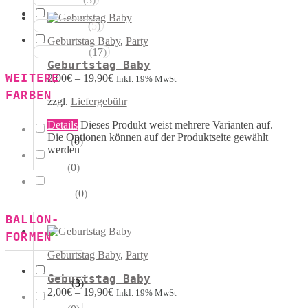
Rot Weiss
(
5
)
Blau Weiss
Geburtstag Baby
,
Party
(
17
)
Mehrfarbig
Geburtstag Baby
WEITERE
2,00
€
–
19,90
€
Inkl. 19% MwSt
FARBEN
zzgl.
Liefergebühr
Details
Dieses Produkt weist mehrere Varianten auf.
Die Optionen können auf der Produktseite gewählt
(
0
)
Kristall
werden
(
0
)
Pastell
(
0
)
Metallik
BALLON-
FORMEN
Geburtstag Baby
,
Party
Geburtstag Baby
(
3
)
Herzen
2,00
€
–
19,90
€
Inkl. 19% MwSt