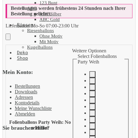
123 Bunt
Bestellungen werden frühestens 24 Stunden nach Ihrer
ABC
Bestellung geliefert.
ABC Silber
ABC Gold
Riesen
Lieferzeiten:
Mo-So 07:00-23:00 Uhr
Riesenballons
Ohne Motiv
Mit Motiv
Kugelballons
Weitere Optionen
Deko
Select Folienballons
Shop
Party Weih
Mein Konto:
Bestellungen
Downloads
Adressen
Kontodetails
Meine Wunschliste
Abmelden
Folienballons Party Weih
:
No
Sie brauchen Hilfe?
selection