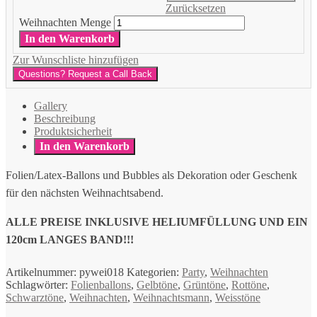
Zurücksetzen
Weihnachten Menge
In den Warenkorb
Zur Wunschliste hinzufügen
Questions? Request a Call Back
Gallery
Beschreibung
Produktsicherheit
In den Warenkorb
Folien/Latex-Ballons und Bubbles als Dekoration oder Geschenk
für den nächsten Weihnachtsabend.
ALLE PREISE INKLUSIVE HELIUMFÜLLUNG UND EIN
120cm LANGES BAND!!!
Artikelnummer:
pywei018
Kategorien:
Party
,
Weihnachten
Schlagwörter:
Folienballons
,
Gelbtöne
,
Grüntöne
,
Rottöne
,
Schwarztöne
,
Weihnachten
,
Weihnachtsmann
,
Weisstöne