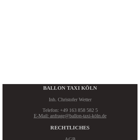
BALLON TAXI KÖLN
Inh. Christofer Wetter
Telefon: +49 163 858 582 5
E-Mail: anfrage@ballon-taxi-köln.de
RECHTLICHES
AGB