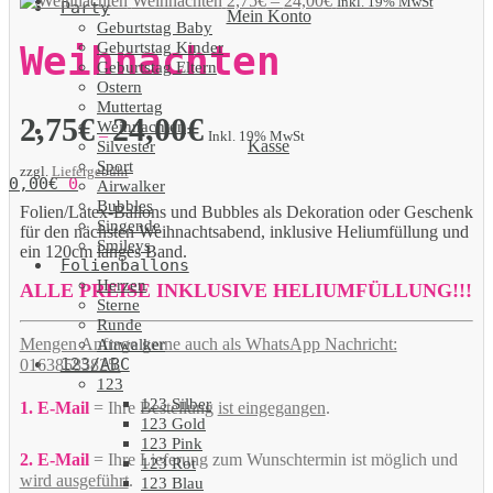
Weihnachten
2,75
€
–
24,00
€
Inkl. 19% MwSt
Party
Mein Konto
Geburtstag Baby
Geburtstag Kinder
Weihnachten
Geburtstag Eltern
Ostern
Muttertag
2,75
€
24,00
€
Weihnachten
–
Inkl. 19% MwSt
Kasse
Silvester
Sport
zzgl.
Liefergebühr
0,00
€
0
Airwalker
Bubbles
Folien/Latex-Ballons und Bubbles als Dekoration oder Geschenk
Singende
für den nächsten Weihnachtsabend, inklusive Heliumfüllung und
Smileys
ein 120cm langes Band.
Folienballons
Herzen
ALLE PREISE INKLUSIVE HELIUMFÜLLUNG!!!
Sterne
Runde
Mengen Anfrage gerne auch als WhatsApp Nachricht:
Airwalker
123/ABC
01638585825.
123
123 Silber
1. E-Mail
= Ihre Bestellung
ist eingegangen
.
123 Gold
123 Pink
2. E-Mail
= Ihre Lieferung zum Wunschtermin ist möglich und
123 Rot
wird ausgeführt
.
123 Blau