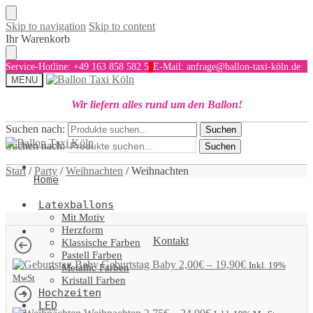
Skip to navigation
Skip to content
Ihr Warenkorb
Service-Hotline: +49 163 858 582 5
E-Mail: anfrage@ballon-taxi-köln.de
MENU
Wir liefern alles rund um den Ballon!
Suchen nach:
Suchen
Suchen nach:
Suchen
Start
/
Party
/
Weihnachten
/
Weihnachten
Home
Latexballons
Mit Motiv
Herzform
Kontakt
Klassische Farben
Pastell Farben
Geburtstag Baby
2,00
€
–
19,90
€
Inkl. 19%
Metallic Farben
MwSt
Kristall Farben
Hochzeiten
LED