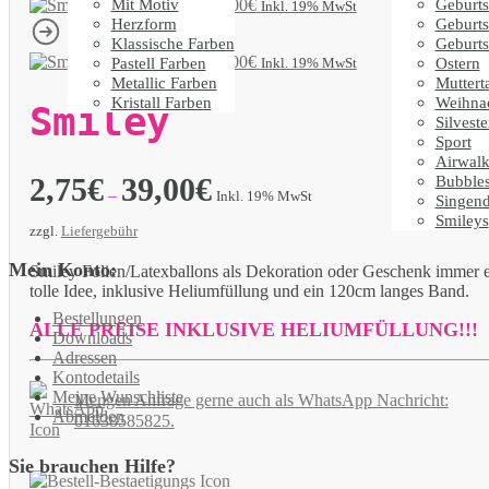
Mit Motiv
Geburts
Smiley
2,75
€
–
39,00
€
Inkl. 19% MwSt
Herzform
Geburts
Klassische Farben
Geburts
Smiley
2,75
€
–
39,00
€
Pastell Farben
Ostern
Inkl. 19% MwSt
Metallic Farben
Muttert
Kristall Farben
Weihna
Smiley
Silveste
Sport
Airwalk
2,75
€
39,00
€
Bubble
–
Inkl. 19% MwSt
Singen
Smileys
zzgl.
Liefergebühr
Mein Konto:
Smiley Folien/Latexballons als Dekoration oder Geschenk immer 
tolle Idee, inklusive Heliumfüllung und ein 120cm langes Band.
Bestellungen
ALLE PREISE INKLUSIVE HELIUMFÜLLUNG!!!
Downloads
Adressen
Kontodetails
Meine Wunschliste
Mengen Anfrage gerne auch als WhatsApp Nachricht:
Abmelden
01638585825.
Sie brauchen Hilfe?