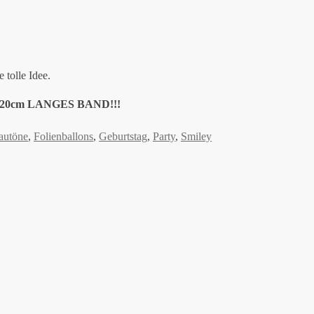
 tolle Idee.
0cm LANGES BAND!!!
autöne
,
Folienballons
,
Geburtstag
,
Party
,
Smiley