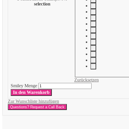
selection
Zurücksetzen
Smiley Menge
In den Warenkorb
Zur Wunschliste hinzufügen
Questions? Request a Call Back