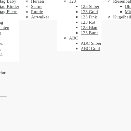
tag Baby
Herzen
123
Riesenbal
tag Kinder
Sterne
123 Silber
Oh
tag Eltern
Runde
123 Gold
Mit
Airwalker
123 Pink
Kugelbal
ag
123 Rot
chten
123 Blau
r
123 Bunt
ABC
er
ABC Silber
s
ABC Gold
de
eine