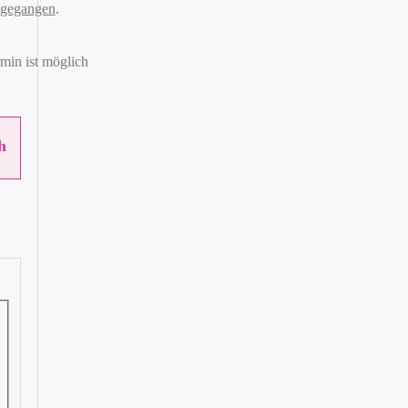
ingegangen
.
min ist möglich
h