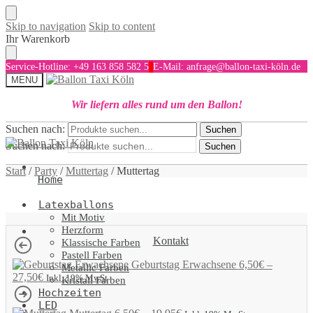
Skip to navigation
Skip to content
Ihr Warenkorb
Service-Hotline: +49 163 858 582 5
E-Mail: anfrage@ballon-taxi-köln.de
MENU
Wir liefern alles rund um den Ballon!
Suchen nach:
Suchen
Suchen nach:
Suchen
Start
/
Party
/
Muttertag
/
Muttertag
Home
Latexballons
Mit Motiv
Herzform
Kontakt
Klassische Farben
Pastell Farben
Geburtstag Erwachsene
6,50
€
–
Metallic Farben
27,50
€
Inkl. 19% MwSt
Kristall Farben
Hochzeiten
LED