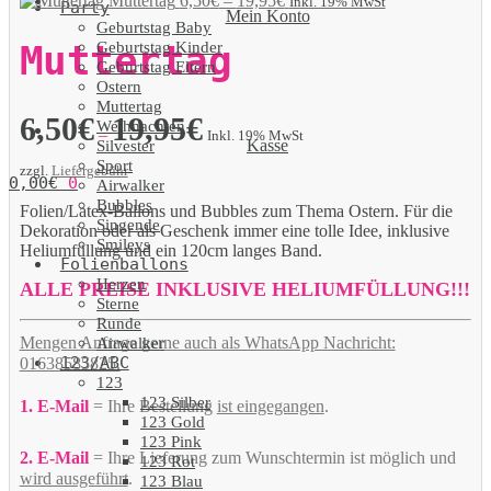
Muttertag
6,50
€
–
19,95
€
Inkl. 19% MwSt
Party
Mein Konto
Geburtstag Baby
Geburtstag Kinder
Muttertag
Geburtstag Eltern
Ostern
Muttertag
6,50
€
19,95
€
Weihnachten
–
Inkl. 19% MwSt
Kasse
Silvester
Sport
zzgl.
Liefergebühr
0,00
€
0
Airwalker
Bubbles
Folien/Latex-Ballons und Bubbles zum Thema Ostern. Für die
Singende
Dekoration oder als Geschenk immer eine tolle Idee, inklusive
Smileys
Heliumfüllung und ein 120cm langes Band.
Folienballons
Herzen
ALLE PREISE INKLUSIVE HELIUMFÜLLUNG!!!
Sterne
Runde
Mengen Anfrage gerne auch als WhatsApp Nachricht:
Airwalker
123/ABC
01638585825.
123
123 Silber
1. E-Mail
= Ihre Bestellung
ist eingegangen
.
123 Gold
123 Pink
2. E-Mail
= Ihre Lieferung zum Wunschtermin ist möglich und
123 Rot
wird ausgeführt
.
123 Blau