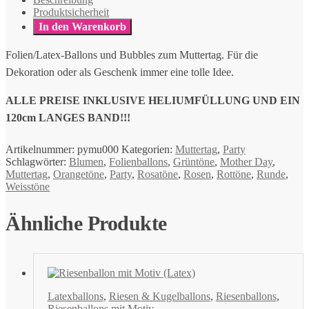
Produktsicherheit
In den Warenkorb
Folien/Latex-Ballons und Bubbles zum Muttertag. Für die
Dekoration oder als Geschenk immer eine tolle Idee.
ALLE PREISE INKLUSIVE HELIUMFÜLLUNG UND EIN
120cm LANGES BAND!!!
Artikelnummer:
pymu000
Kategorien:
Muttertag
,
Party
Schlagwörter:
Blumen
,
Folienballons
,
Grüntöne
,
Mother Day
,
Muttertag
,
Orangetöne
,
Party
,
Rosatöne
,
Rosen
,
Rottöne
,
Runde
,
Weisstöne
Ähnliche Produkte
Latexballons
,
Riesen & Kugelballons
,
Riesenballons
,
Riesenballons mit Motiv