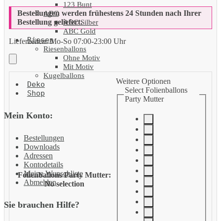
123 Bunt
Bestellungen werden frühestens 24 Stunden nach Ihrer
ABC
Bestellung geliefert.
ABC Silber
ABC Gold
Riesen
Lieferzeiten:
Mo-So 07:00-23:00 Uhr
Riesenballons
Ohne Motiv
Mit Motiv
Kugelballons
Weitere Optionen
Deko
Select Folienballons
Shop
Party Mutter
Mein Konto:
Bestellungen
Downloads
Adressen
Kontodetails
Meine Wunschliste
Folienballons Party Mutter
:
Abmelden
No selection
Sie brauchen Hilfe?