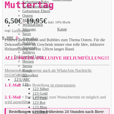
Geburtstag Baby
Muttertag
Geburtstag Kinder
Geburtstag Eltern
Ostern
6,50
€
19,95
€
Muttertag
–
Inkl. 19% MwSt
Weihnachten
Kasse
Silvester
zzgl.
Liefergebühr
Sport
0,00
€
0
Airwalker
Folien/Latex-Ballons und Bubbles zum Thema Ostern. Für die
Bubbles
Dekoration oder als Geschenk immer eine tolle Idee, inklusive
Singende
Heliumfüllung und ein 120cm langes Band.
Smileys
Folienballons
ALLE PREISE INKLUSIVE HELIUMFÜLLUNG!!!
Herzen
Sterne
Mengen Anfrage gerne auch als WhatsApp Nachricht:
Runde
Airwalker
01638585825.
123/ABC
123
1. E-Mail
= Ihre Bestellung
ist eingegangen
.
123 Silber
123 Gold
2. E-Mail
= Ihre Lieferung zum Wunschtermin ist möglich und
123 Pink
wird ausgeführt
.
123 Rot
123 Blau
Bestellungen werden frühestens 24 Stunden nach Ihrer
123 Bunt