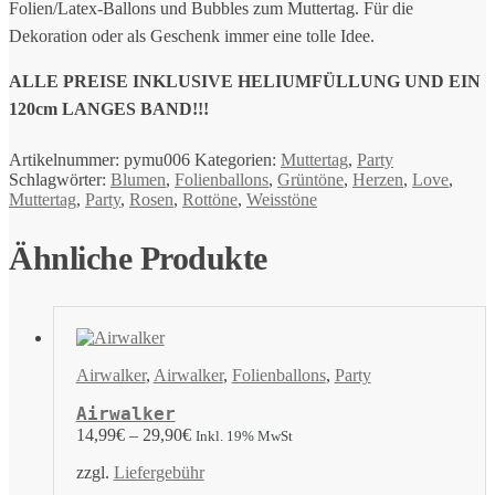
Folien/Latex-Ballons und Bubbles zum Muttertag. Für die
Dekoration oder als Geschenk immer eine tolle Idee.
ALLE PREISE INKLUSIVE HELIUMFÜLLUNG UND EIN
120cm LANGES BAND!!!
Artikelnummer:
pymu006
Kategorien:
Muttertag
,
Party
Schlagwörter:
Blumen
,
Folienballons
,
Grüntöne
,
Herzen
,
Love
,
Muttertag
,
Party
,
Rosen
,
Rottöne
,
Weisstöne
Ähnliche Produkte
Airwalker
,
Airwalker
,
Folienballons
,
Party
Airwalker
14,99
€
–
29,90
€
Inkl. 19% MwSt
zzgl.
Liefergebühr