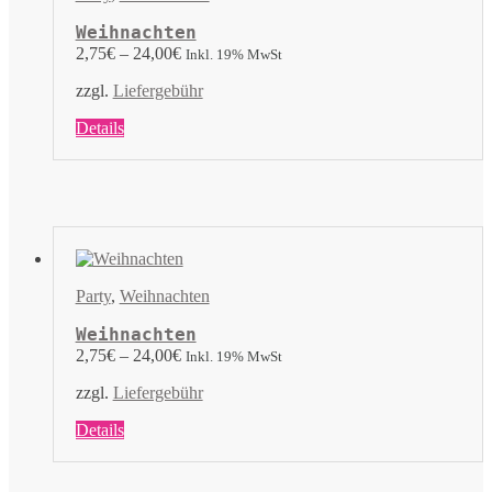
auf
der
Weihnachten
Produktseite
2,75
€
–
24,00
€
Inkl. 19% MwSt
gewählt
werden
zzgl.
Liefergebühr
Dieses
Details
Produkt
weist
mehrere
Varianten
auf.
Die
Optionen
können
Party
,
Weihnachten
auf
der
Weihnachten
Produktseite
2,75
€
–
24,00
€
Inkl. 19% MwSt
gewählt
werden
zzgl.
Liefergebühr
Dieses
Details
Produkt
weist
mehrere