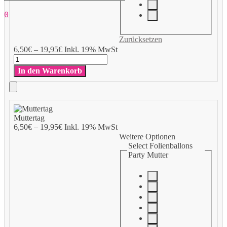
0
Zurücksetzen
Add
6,50
€
–
19,95
€
Inkl. 19% MwSt
to
Muttertag
Cart
Menge
In den Warenkorb
Add
to
Muttertag
Cart
6,50
€
–
19,95
€
Inkl. 19% MwSt
Weitere Optionen
Select Folienballons
Party Mutter