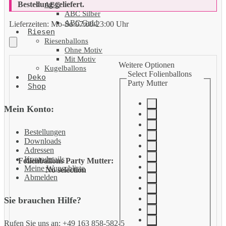
Bestellung geliefert.
ABC
ABC Silber
ABC Gold
Lieferzeiten:
Mo-So 07:00-23:00 Uhr
Riesen
Riesenballons
Ohne Motiv
Mit Motiv
Weitere Optionen
Kugelballons
Select Folienballons
Deko
Party Mutter
Shop
Mein Konto:
Bestellungen
Downloads
Adressen
Kontodetails
Folienballons Party Mutter
:
Meine Wunschliste
No selection
Abmelden
Sie brauchen Hilfe?
Rufen Sie uns an: +49 163 858-582-5