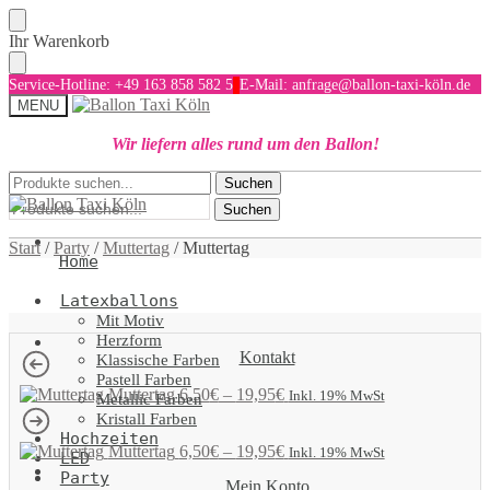
Skip
Skip
Ihr Warenkorb
to
to
navigation
content
Service-Hotline: +49 163 858 582 5
E-Mail: anfrage@ballon-taxi-köln.de
MENU
Wir liefern alles rund um den Ballon!
Suchen
Suchen
Suchen
nach:
nach:
Suchen
Start
/
Party
/
Muttertag
/
Muttertag
Home
Latexballons
Mit Motiv
Herzform
Kontakt
Klassische Farben
Pastell Farben
Muttertag
6,50
€
–
19,95
€
Inkl. 19% MwSt
Metallic Farben
Kristall Farben
Hochzeiten
Muttertag
6,50
€
–
19,95
€
Inkl. 19% MwSt
LED
Party
Mein Konto