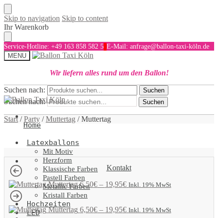
Skip to navigation
Skip to content
Ihr Warenkorb
Service-Hotline: +49 163 858 582 5
E-Mail: anfrage@ballon-taxi-köln.de
MENU
Wir liefern alles rund um den Ballon!
Suchen nach:
Suchen
Suchen nach:
Suchen
Start
/
Party
/
Muttertag
/
Muttertag
Home
Latexballons
Mit Motiv
Herzform
Kontakt
Klassische Farben
Pastell Farben
Muttertag
6,50
€
–
19,95
€
Inkl. 19% MwSt
Metallic Farben
Kristall Farben
Hochzeiten
Muttertag
6,50
€
–
19,95
€
Inkl. 19% MwSt
LED