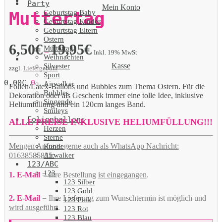
Party
Mein Konto
Geburtstag Baby
Muttertag
Geburtstag Kinder
Geburtstag Eltern
Ostern
6,50
€
19,95
€
Muttertag
–
Inkl. 19% MwSt
Weihnachten
Kasse
Silvester
zzgl.
Liefergebühr
Sport
0,00
€
0
Airwalker
Folien/Latex-Ballons und Bubbles zum Thema Ostern. Für die
Bubbles
Dekoration oder als Geschenk immer eine tolle Idee, inklusive
Singende
Heliumfüllung und ein 120cm langes Band.
Smileys
Folienballons
ALLE PREISE INKLUSIVE HELIUMFÜLLUNG!!!
Herzen
Sterne
Mengen Anfrage gerne auch als WhatsApp Nachricht:
Runde
Airwalker
01638585825.
123/ABC
123
1. E-Mail
= Ihre Bestellung
ist eingegangen
.
123 Silber
123 Gold
2. E-Mail
= Ihre Lieferung zum Wunschtermin ist möglich und
123 Pink
wird ausgeführt
.
123 Rot
123 Blau