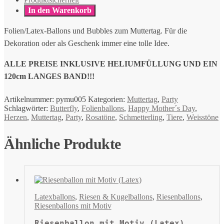
In den Warenkorb
Folien/Latex-Ballons und Bubbles zum Muttertag. Für die
Dekoration oder als Geschenk immer eine tolle Idee.
ALLE PREISE INKLUSIVE HELIUMFÜLLUNG UND EIN
120cm LANGES BAND!!!
Artikelnummer:
pymu005
Kategorien:
Muttertag
,
Party
Schlagwörter:
Butterfly
,
Folienballons
,
Happy Mother´s Day
,
Herzen
,
Muttertag
,
Party
,
Rosatöne
,
Schmetterling
,
Tiere
,
Weisstöne
Ähnliche Produkte
Latexballons
,
Riesen & Kugelballons
,
Riesenballons
,
Riesenballons mit Motiv
Riesenballon mit Motiv (Latex)