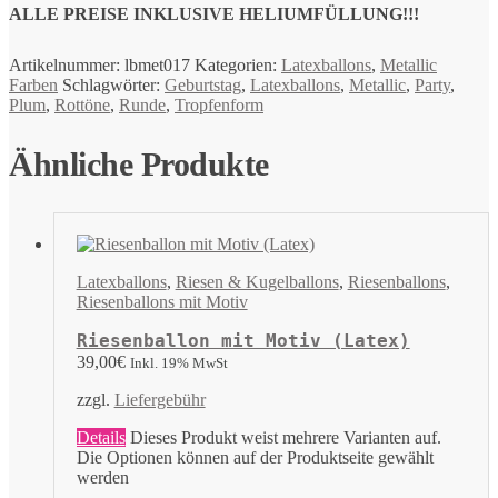
ALLE PREISE INKLUSIVE HELIUMFÜLLUNG!!!
Artikelnummer:
lbmet017
Kategorien:
Latexballons
,
Metallic
Farben
Schlagwörter:
Geburtstag
,
Latexballons
,
Metallic
,
Party
,
Plum
,
Rottöne
,
Runde
,
Tropfenform
Ähnliche Produkte
Latexballons
,
Riesen & Kugelballons
,
Riesenballons
,
Riesenballons mit Motiv
Riesenballon mit Motiv (Latex)
39,00
€
Inkl. 19% MwSt
zzgl.
Liefergebühr
Details
Dieses Produkt weist mehrere Varianten auf.
Die Optionen können auf der Produktseite gewählt
werden