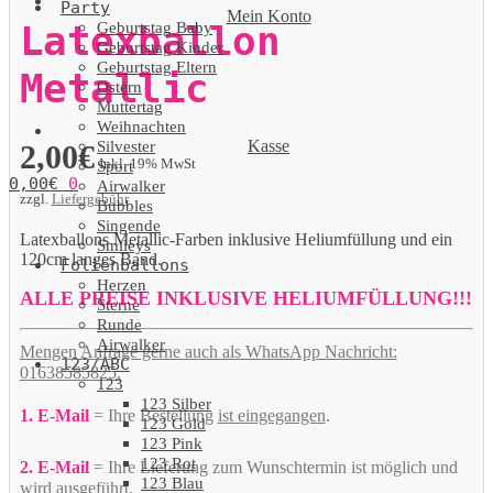
Party
Mein Konto
Geburtstag Baby
Latexballon
Geburtstag Kinder
Geburtstag Eltern
Metallic
Ostern
Muttertag
Weihnachten
Kasse
Silvester
2,00
€
Inkl. 19% MwSt
Sport
0,00
€
0
Airwalker
zzgl.
Liefergebühr
Bubbles
Singende
Latexballons Metallic-Farben inklusive Heliumfüllung und ein
Smileys
120cm langes Band.
Folienballons
Herzen
ALLE PREISE INKLUSIVE HELIUMFÜLLUNG!!!
Sterne
Runde
Airwalker
Mengen Anfrage gerne auch als WhatsApp Nachricht:
123/ABC
01638585825.
123
123 Silber
1. E-Mail
= Ihre Bestellung
ist eingegangen
.
123 Gold
123 Pink
123 Rot
2. E-Mail
= Ihre Lieferung zum Wunschtermin ist möglich und
123 Blau
wird ausgeführt
.