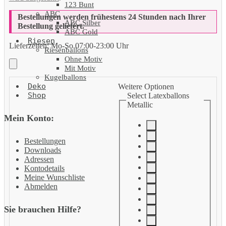
123 Bunt
ABC
Bestellungen werden frühestens 24 Stunden nach Ihrer
ABC Silber
Bestellung geliefert.
ABC Gold
Riesen
Lieferzeiten:
Mo-So 07:00-23:00 Uhr
Riesenballons
Ohne Motiv
Mit Motiv
Kugelballons
Deko
Weitere Optionen
Shop
Select Latexballons
Metallic
Mein Konto:
Bestellungen
Downloads
Adressen
Kontodetails
Meine Wunschliste
Abmelden
Sie brauchen Hilfe?