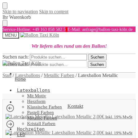
Skip to navigation
Skip to content
Ihr Warenkorb
Service-Hotline: +49 163 858 582 5
E-Mail: anfrage@ballon-taxi-köln.de
MENU
Wir liefern alles rund um den Ballon!
Suchen nach:
Suchen
Suchen nach:
Suchen
Start
/
Latexballons
/
Metallic Farben
/
Latexballon Metallic
Home
Latexballons
Mit Motiv
Herzform
Kontakt
Klassische Farben
Pastell Farben
Latexballon Metallic
2,00
€
Inkl. 19% MwSt
Metallic Farben
Kristall Farben
Hochzeiten
Latexballon Metallic
2,00
€
Inkl. 19% MwSt
LED