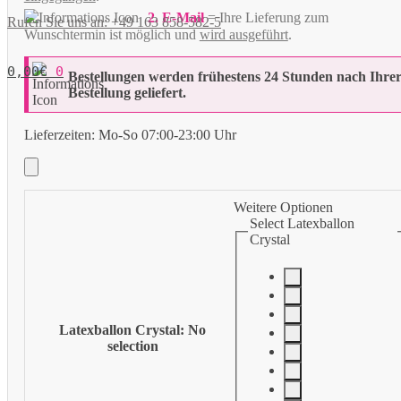
2. E-Mail
= Ihre Lieferung zum
Rufen Sie uns an: +49 163 858-582-5
Wunschtermin ist möglich und
wird ausgeführt
.
0,00
€
0
Bestellungen werden frühestens 24 Stunden nach Ihre
Bestellung geliefert.
Lieferzeiten:
Mo-So 07:00-23:00 Uhr
Weitere Optionen
Select Latexballon
Crystal
Latexballon Crystal
:
No
selection