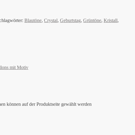
chlagwörter:
Blautöne
,
Crystal
,
Geburtstag
,
Grüntöne
,
Kristall
,
llons mit Motiv
nen können auf der Produktseite gewählt werden