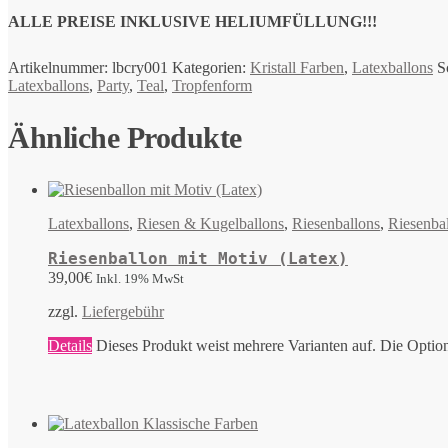
ALLE PREISE INKLUSIVE HELIUMFÜLLUNG!!!
Artikelnummer:
lbcry001
Kategorien:
Kristall Farben
,
Latexballons
S
Latexballons
,
Party
,
Teal
,
Tropfenform
Ähnliche Produkte
Latexballons
,
Riesen & Kugelballons
,
Riesenballons
,
Riesenba
Riesenballon mit Motiv (Latex)
39,00
€
Inkl. 19% MwSt
zzgl.
Liefergebühr
Details
Dieses Produkt weist mehrere Varianten auf. Die Optio