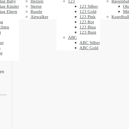
tag Baby
Herzen
123
Riesenbal
tag Kinder
Sterne
123 Silber
Oh
tag Eltern
Runde
123 Gold
Mit
Airwalker
123 Pink
Kugelbal
ag
123 Rot
chten
123 Blau
l
r
123 Bunt
ABC
er
ABC Silber
s
ABC Gold
de
den