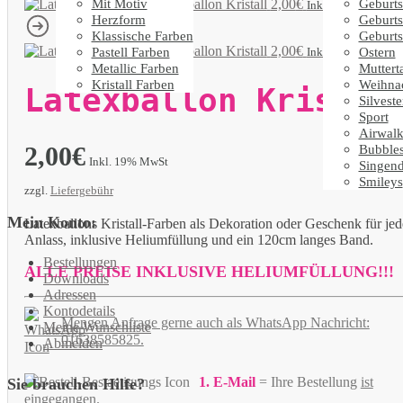
Mit Motiv
Geburts
Latexballon Kristall
2,00
€
Inkl. 19% MwSt
Herzform
Geburts
Klassische Farben
Geburts
Latexballon Kristall
2,00
€
Pastell Farben
Ostern
Inkl. 19% MwSt
Metallic Farben
Muttert
Kristall Farben
Weihna
Latexballon Kristal
Silveste
Sport
Airwalk
2,00
€
Bubble
Inkl. 19% MwSt
Singen
Smileys
zzgl.
Liefergebühr
Mein Konto:
Latexballons Kristall-Farben als Dekoration oder Geschenk für je
Anlass, inklusive Heliumfüllung und ein 120cm langes Band.
Bestellungen
ALLE PREISE INKLUSIVE HELIUMFÜLLUNG!!!
Downloads
Adressen
Kontodetails
Mengen Anfrage gerne auch als WhatsApp Nachricht:
Meine Wunschliste
01638585825.
Abmelden
1. E-Mail
= Ihre Bestellung
ist
Sie brauchen Hilfe?
eingegangen
.