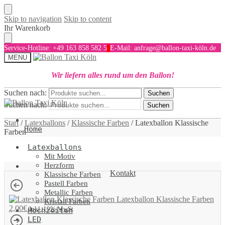
Skip to navigation
Skip to content
Ihr Warenkorb
Service-Hotline: +49 163 858 582 5
E-Mail: anfrage@ballon-taxi-köln.de
MENU
Wir liefern alles rund um den Ballon!
Suchen nach:
Suchen
Suchen nach:
Suchen
Start
/
Latexballons
/
Klassische Farben
/
Latexballon Klassische
Home
Farben
Latexballons
Mit Motiv
Herzform
Kontakt
Klassische Farben
Pastell Farben
Metallic Farben
Latexballon Klassische Farben
Kristall Farben
2,00
€
Inkl. 19% MwSt
Hochzeiten
LED