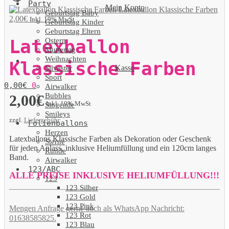
Party
Mein Konto
Latexballon Klassische Farben
Geburtstag Baby
2,00
€
Inkl. 19% MwSt
Geburtstag Kinder
Geburtstag Eltern
Ostern
Latexballon
Muttertag
Weihnachten
Klassische Farben
Kasse
Silvester
Sport
0,00
€
0
Airwalker
Bubbles
2,00
€
Inkl. 19% MwSt
Singende
Smileys
zzgl.
Liefergebühr
Folienballons
Herzen
Latexballons Klassische Farben als Dekoration oder Geschenk
Sterne
für jeden Anlass, inklusive Heliumfüllung und ein 120cm langes
Runde
Band.
Airwalker
123/ABC
ALLE PREISE INKLUSIVE HELIUMFÜLLUNG!!!
123
123 Silber
123 Gold
123 Pink
Mengen Anfrage gerne auch als WhatsApp Nachricht:
123 Rot
01638585825.
123 Blau