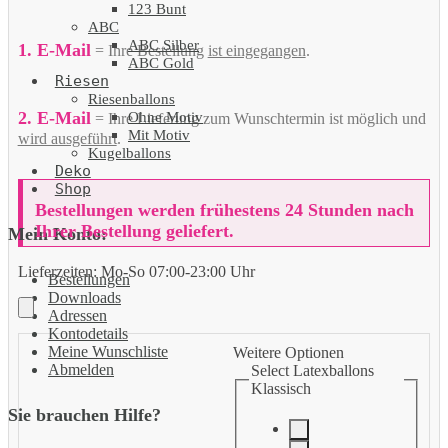
123 Bunt
ABC
ABC Silber
1. E-Mail
= Ihre Bestellung
ist eingegangen
.
ABC Gold
Riesen
Riesenballons
2. E-Mail
Ohne Motiv
= Ihre Lieferung zum Wunschtermin ist möglich und
Mit Motiv
wird ausgeführt
.
Kugelballons
Deko
Shop
Bestellungen werden frühestens 24 Stunden nach
Ihrer Bestellung geliefert.
Mein Konto:
Lieferzeiten:
Mo-So 07:00-23:00 Uhr
Bestellungen
Downloads
Adressen
Kontodetails
Meine Wunschliste
Weitere Optionen
Abmelden
Select Latexballons
Klassisch
Sie brauchen Hilfe?