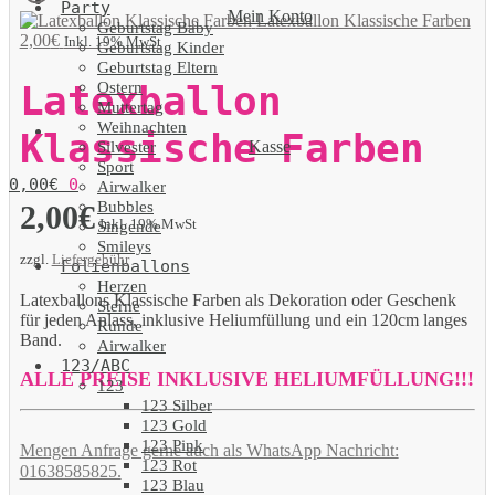
Party
Mein Konto
Latexballon Klassische Farben
Geburtstag Baby
2,00
€
Inkl. 19% MwSt
Geburtstag Kinder
Geburtstag Eltern
Ostern
Latexballon
Muttertag
Weihnachten
Klassische Farben
Kasse
Silvester
Sport
0,00
€
0
Airwalker
Bubbles
2,00
€
Inkl. 19% MwSt
Singende
Smileys
zzgl.
Liefergebühr
Folienballons
Herzen
Latexballons Klassische Farben als Dekoration oder Geschenk
Sterne
für jeden Anlass, inklusive Heliumfüllung und ein 120cm langes
Runde
Band.
Airwalker
123/ABC
ALLE PREISE INKLUSIVE HELIUMFÜLLUNG!!!
123
123 Silber
123 Gold
123 Pink
Mengen Anfrage gerne auch als WhatsApp Nachricht:
123 Rot
01638585825.
123 Blau