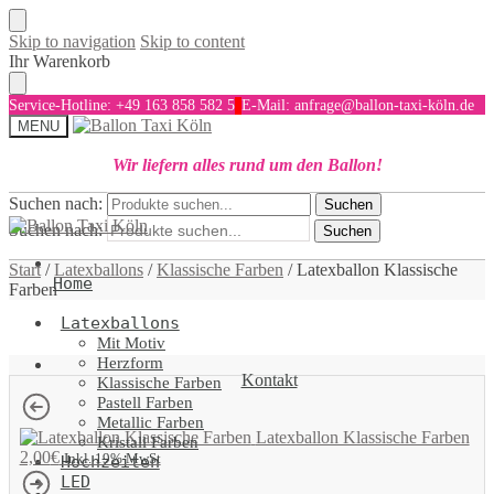
Skip to navigation
Skip to content
Ihr Warenkorb
Service-Hotline: +49 163 858 582 5
E-Mail: anfrage@ballon-taxi-köln.de
MENU
Wir liefern alles rund um den Ballon!
Suchen nach:
Suchen
Suchen nach:
Suchen
Start
/
Latexballons
/
Klassische Farben
/
Latexballon Klassische
Home
Farben
Latexballons
Mit Motiv
Herzform
Kontakt
Klassische Farben
Pastell Farben
Metallic Farben
Latexballon Klassische Farben
Kristall Farben
2,00
€
Inkl. 19% MwSt
Hochzeiten
LED