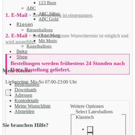
123 Bunt
ABC
ABC Silber
1. E-Mail
= Ihre Bestellung
ist eingegangen
.
ABC Gold
Riesen
Riesenballons
2. E-Mail
Ohne Motiv
= Ihre Lieferung zum Wunschtermin ist möglich und
Mit Motiv
wird ausgeführt
.
Kugelballons
Deko
Shop
Bestellungen werden frühestens 24 Stunden nach
Ihrer Bestellung geliefert.
Mein Konto:
Lieferzeiten:
Mo-So 07:00-23:00 Uhr
Bestellungen
Downloads
Adressen
Kontodetails
Meine Wunschliste
Weitere Optionen
Abmelden
Select Latexballons
Klassisch
Sie brauchen Hilfe?