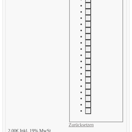
Zurücksetzen
Add
2,00
€
Inkl. 19% MwSt