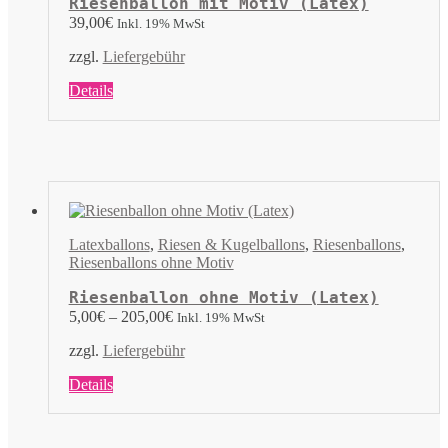
Riesenballon mit Motiv (Latex)
39,00
€
Inkl. 19% MwSt
zzgl.
Liefergebühr
Dieses
Details
Produkt
weist
mehrere
Varianten
auf.
Die
Optionen
können
Latexballons
,
Riesen & Kugelballons
,
Riesenballons
,
auf
Riesenballons ohne Motiv
der
Produktseite
Riesenballon ohne Motiv (Latex)
gewählt
5,00
€
–
205,00
€
Inkl. 19% MwSt
werden
zzgl.
Liefergebühr
Dieses
Details
Produkt
weist
mehrere