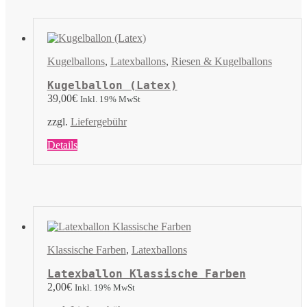
Varianten
auf.
Die
Optionen
können
Kugelballons
,
Latexballons
,
Riesen & Kugelballons
auf
der
Kugelballon (Latex)
Produktseite
39,00
€
Inkl. 19% MwSt
gewählt
werden
zzgl.
Liefergebühr
Dieses
Details
Produkt
weist
mehrere
Varianten
auf.
Die
Optionen
können
Klassische Farben
,
Latexballons
auf
der
Latexballon Klassische Farben
Produktseite
2,00
€
Inkl. 19% MwSt
gewählt
werden