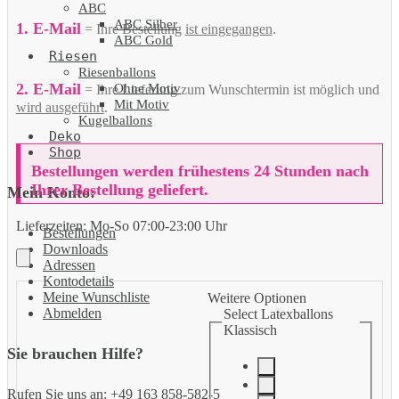
ABC
ABC Silber
1. E-Mail
= Ihre Bestellung
ist eingegangen
.
ABC Gold
Riesen
Riesenballons
2. E-Mail
Ohne Motiv
= Ihre Lieferung zum Wunschtermin ist möglich und
Mit Motiv
wird ausgeführt
.
Kugelballons
Deko
Shop
Bestellungen werden frühestens 24 Stunden nach
Ihrer Bestellung geliefert.
Mein Konto:
Lieferzeiten:
Mo-So 07:00-23:00 Uhr
Bestellungen
Downloads
Adressen
Kontodetails
Meine Wunschliste
Weitere Optionen
Abmelden
Select Latexballons
Klassisch
Sie brauchen Hilfe?
Rufen Sie uns an: +49 163 858-582-5