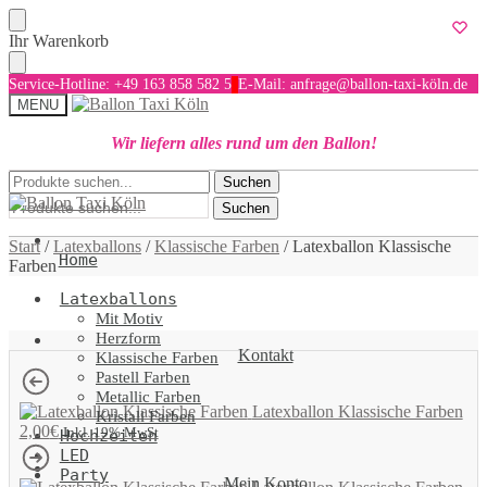
Skip
Skip
Ihr Warenkorb
to
to
navigation
content
Service-Hotline: +49 163 858 582 5
E-Mail: anfrage@ballon-taxi-köln.de
MENU
Wir liefern alles rund um den Ballon!
Suchen
Suchen
Suchen
nach:
nach:
Suchen
Start
/
Latexballons
/
Klassische Farben
/
Latexballon Klassische
Home
Farben
Latexballons
Mit Motiv
Herzform
Kontakt
Klassische Farben
Pastell Farben
Metallic Farben
Latexballon Klassische Farben
Kristall Farben
2,00
€
Inkl. 19% MwSt
Hochzeiten
LED
Party
Mein Konto