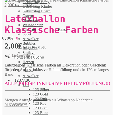
Latexballon Klassische Farben
Geburtstag Baby
2,00
€
Inkl. 19% MwSt
Geburtstag Kinder
Geburtstag Eltern
Ostern
Latexballon
Muttertag
Weihnachten
Klassische Farben
Kasse
Silvester
Sport
0,00
€
0
Airwalker
Bubbles
2,00
€
Inkl. 19% MwSt
Singende
Smileys
zzgl.
Liefergebühr
Folienballons
Herzen
Latexballons Klassische Farben als Dekoration oder Geschenk
Sterne
für jeden Anlass, inklusive Heliumfüllung und ein 120cm langes
Runde
Band.
Airwalker
123/ABC
ALLE PREISE INKLUSIVE HELIUMFÜLLUNG!!!
123
123 Silber
123 Gold
123 Pink
Mengen Anfrage gerne auch als WhatsApp Nachricht:
123 Rot
01638585825.
123 Blau
123 Bunt