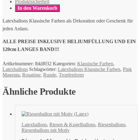
Produktsicherheit
In den Warenkorb
Latexballons Klassische Farben als Dekoration oder Geschenk für
jeden Anlass.
ALLE PREISE INKLUSIVE HELIUMFÜLLUNG UND EIN
120cm LANGES BAND!!!
Artikelnummer:
lbklf032
Kategorien:
Klassische Farben
,
Latexballons
Schlagwörter:
Latexballons Klassische Farben
,
Pink
Magenta
,
Rosatöne
,
Runde
,
Tropfenform
Ähnliche Produkte
Latexballons
,
Riesen & Kugelballons
,
Riesenballons
,
Riesenballons mit Motiv