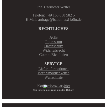
Inh. Christofer Wetter
Telefon: +49 163 858 582 5
E-Mail: anfrage@ballon-taxi-köln.de
RECHTLICHES
AGB
Impressum
Datenschutz
Widerrufsrecht
Cookie-Richtlinien
SERVICE
Lieferinformationen
Bezahlmöglichkeiten
Wunschliste
Kontaktformular:
hier
Wir liefern alles rund um den Ballon!