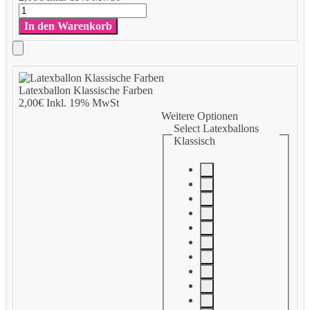
to
Latexballon
Cart
Klassische
In den Warenkorb
Farben
Menge
Add
to
Latexballon Klassische Farben
Cart
2,00
€
Inkl. 19% MwSt
Weitere Optionen
Select Latexballons
Klassisch