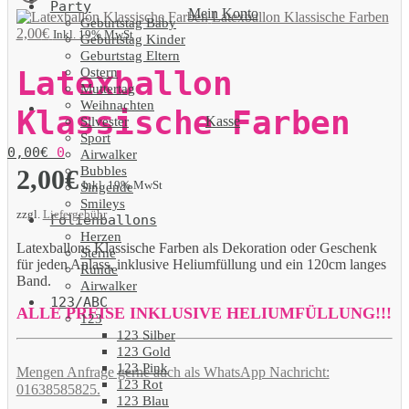
Party
Mein Konto
Latexballon Klassische Farben
Geburtstag Baby
2,00
€
Inkl. 19% MwSt
Geburtstag Kinder
Geburtstag Eltern
Ostern
Latexballon
Muttertag
Weihnachten
Klassische Farben
Kasse
Silvester
Sport
0,00
€
0
Airwalker
Bubbles
2,00
€
Inkl. 19% MwSt
Singende
Smileys
zzgl.
Liefergebühr
Folienballons
Herzen
Latexballons Klassische Farben als Dekoration oder Geschenk
Sterne
für jeden Anlass, inklusive Heliumfüllung und ein 120cm langes
Runde
Band.
Airwalker
123/ABC
ALLE PREISE INKLUSIVE HELIUMFÜLLUNG!!!
123
123 Silber
123 Gold
123 Pink
Mengen Anfrage gerne auch als WhatsApp Nachricht:
123 Rot
01638585825.
123 Blau