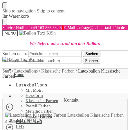
Skip to navigation
Skip to content
Ihr Warenkorb
Service-Hotline: +49 163 858 582 5
E-Mail: anfrage@ballon-taxi-köln.de
MENU
Wir liefern alles rund um den Ballon!
Suchen nach:
Suchen
Suchen nach:
Suchen
Start
/
Latexballons
/
Klassische Farben
/
Latexballon Klassische
Home
Farben
Latexballons
Mit Motiv
Herzform
Kontakt
Klassische Farben
Pastell Farben
Metallic Farben
Latexballon Klassische Farben
Kristall Farben
2,00
€
Inkl. 19% MwSt
Hochzeiten
LED