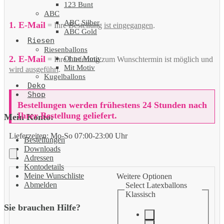
123 Bunt
ABC
ABC Silber
1. E-Mail
= Ihre Bestellung
ist eingegangen
.
ABC Gold
Riesen
Riesenballons
2. E-Mail
Ohne Motiv
= Ihre Lieferung zum Wunschtermin ist möglich und
Mit Motiv
wird ausgeführt
.
Kugelballons
Deko
Shop
Bestellungen werden frühestens 24 Stunden nach
Ihrer Bestellung geliefert.
Mein Konto:
Lieferzeiten:
Mo-So 07:00-23:00 Uhr
Bestellungen
Downloads
Adressen
Kontodetails
Meine Wunschliste
Weitere Optionen
Abmelden
Select Latexballons
Klassisch
Sie brauchen Hilfe?