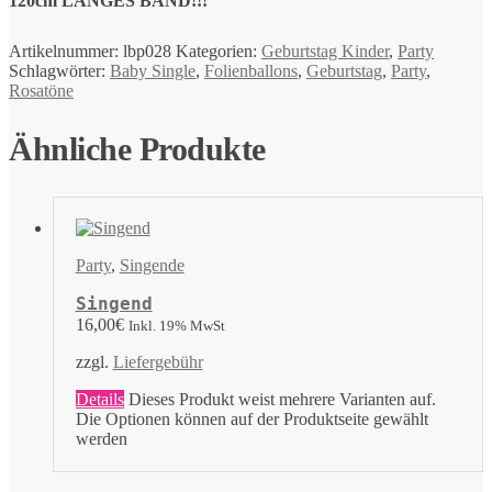
120cm LANGES BAND!!!
Artikelnummer:
lbp028
Kategorien:
Geburtstag Kinder
,
Party
Schlagwörter:
Baby Single
,
Folienballons
,
Geburtstag
,
Party
,
Rosatöne
Ähnliche Produkte
Party
,
Singende
Singend
16,00
€
Inkl. 19% MwSt
zzgl.
Liefergebühr
Details
Dieses Produkt weist mehrere Varianten auf.
Die Optionen können auf der Produktseite gewählt
werden