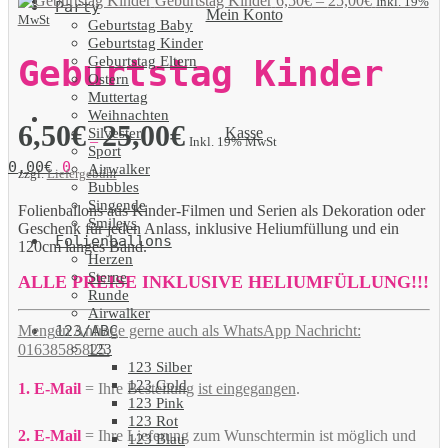
Geburtstag Kinder
6,50
€
–
25,00
€
Inkl. 19%
Party
Mein Konto
MwSt
Geburtstag Baby
Geburtstag Kinder
Geburtstag Eltern
Geburtstag Kinder
Ostern
Muttertag
Weihnachten
6,50
€
25,00
€
Kasse
Silvester
–
Inkl. 19% MwSt
Sport
0,00
€
0
Airwalker
zzgl.
Liefergebühr
Bubbles
Singende
Folienballons aus Kinder-Filmen und Serien als Dekoration oder
Smileys
Geschenk für jeden Anlass, inklusive Heliumfüllung und ein
Folienballons
120cm langes Band.
Herzen
Sterne
ALLE PREISE INKLUSIVE HELIUMFÜLLUNG!!!
Runde
Airwalker
123/ABC
Mengen Anfrage gerne auch als WhatsApp Nachricht:
123
01638585825.
123 Silber
123 Gold
1. E-Mail
= Ihre Bestellung
ist eingegangen
.
123 Pink
123 Rot
2. E-Mail
= Ihre Lieferung zum Wunschtermin ist möglich und
123 Blau