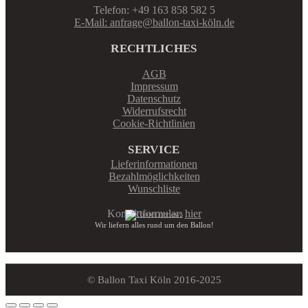
Telefon: +49 163 858 582 5
E-Mail: anfrage@ballon-taxi-köln.de
RECHTLICHES
AGB
Impressum
Datenschutz
Widerrufsrecht
Cookie-Richtlinien
SERVICE
Lieferinformationen
Bezahlmöglichkeiten
Wunschliste
Kontaktformular:
hier
Wir liefern alles rund um den Ballon!
© Ballon Taxi Köln 2016-2025