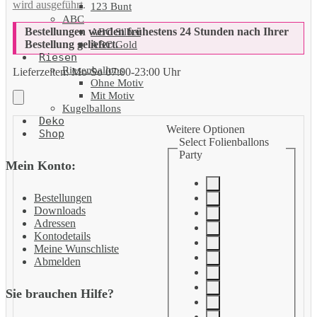
wird ausgeführt
.
123 Bunt
ABC
Bestellungen werden frühestens 24 Stunden nach Ihrer
ABC Silber
Bestellung geliefert.
ABC Gold
Riesen
Riesenballons
Lieferzeiten:
Mo-So 07:00-23:00 Uhr
Ohne Motiv
Mit Motiv
Kugelballons
Deko
Weitere Optionen
Shop
Select Folienballons
Party
Mein Konto:
Bestellungen
Downloads
Adressen
Kontodetails
Meine Wunschliste
Abmelden
Sie brauchen Hilfe?