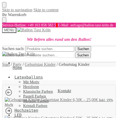
Skip to navigation
Skip to content
Ihr Warenkorb
Service-Hotline: +49 163 858 582 5
E-Mail: anfrage@ballon-taxi-köln.de
MENU
Wir liefern alles rund um den Ballon!
Suchen nach:
Suchen
Suchen nach:
Suchen
Start
/
Party
/
Geburtstag Kinder
/
Geburtstag Kinder
Home
Latexballons
Mit Motiv
Herzform
Kontakt
Klassische Farben
Pastell Farben
Geburtstag Kinder
6,50
€
–
25,00
€
Inkl. 19%
Metallic Farben
MwSt
Kristall Farben
Hochzeiten
LED