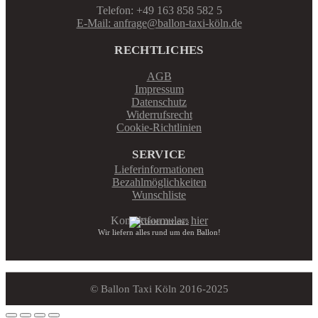
Telefon: +49 163 858 582 5
E-Mail: anfrage@ballon-taxi-köln.de
RECHTLICHES
AGB
Impressum
Datenschutz
Widerrufsrecht
Cookie-Richtlinien
SERVICE
Lieferinformationen
Bezahlmöglichkeiten
Wunschliste
Kontaktformular:
hier
Wir liefern alles rund um den Ballon!
© Ballon Taxi Köln 2016-2025