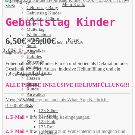
Geburtstag Kinder
6,50
€
–
25,00
€
Inkl. 19%
Party
Mein Konto
MwSt
Geburtstag Baby
Geburtstag Kinder
Geburtstag Eltern
Geburtstag Kinder
Ostern
Muttertag
Weihnachten
6,50
€
25,00
€
Kasse
Silvester
–
Inkl. 19% MwSt
Sport
0,00
€
0
Airwalker
zzgl.
Liefergebühr
Bubbles
Singende
Folienballons aus Kinder-Filmen und Serien als Dekoration oder
Smileys
Geschenk für jeden Anlass, inklusive Heliumfüllung und ein
Folienballons
120cm langes Band.
Herzen
Sterne
ALLE PREISE INKLUSIVE HELIUMFÜLLUNG!!!
Runde
Airwalker
123/ABC
Mengen Anfrage gerne auch als WhatsApp Nachricht:
123
01638585825.
123 Silber
123 Gold
1. E-Mail
= Ihre Bestellung
ist eingegangen
.
123 Pink
123 Rot
2. E-Mail
= Ihre Lieferung zum Wunschtermin ist möglich und
123 Blau