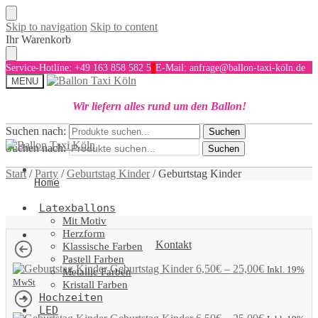
Skip to navigation
Skip to content
Ihr Warenkorb
Service-Hotline: +49 163 858 582 5
E-Mail: anfrage@ballon-taxi-köln.de
MENU
Wir liefern alles rund um den Ballon!
Suchen nach:
Suchen
Suchen nach:
Suchen
Start
/
Party
/
Geburtstag Kinder
/
Geburtstag Kinder
Home
Latexballons
Mit Motiv
Herzform
Kontakt
Klassische Farben
Pastell Farben
Geburtstag Kinder
6,50
€
–
25,00
€
Inkl. 19%
Metallic Farben
MwSt
Kristall Farben
Hochzeiten
LED