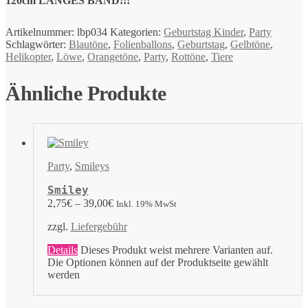
120cm LANGES BAND!!!
Artikelnummer:
lbp034
Kategorien:
Geburtstag Kinder
,
Party
Schlagwörter:
Blautöne
,
Folienballons
,
Geburtstag
,
Gelbtöne
,
Helikopter
,
Löwe
,
Orangetöne
,
Party
,
Rottöne
,
Tiere
Ähnliche Produkte
Party
,
Smileys
Smiley
2,75
€
–
39,00
€
Inkl. 19% MwSt
zzgl.
Liefergebühr
Details
Dieses Produkt weist mehrere Varianten auf.
Die Optionen können auf der Produktseite gewählt
werden