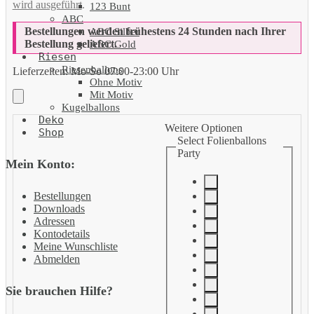
wird ausgeführt
.
123 Bunt
ABC
Bestellungen werden frühestens 24 Stunden nach Ihrer
ABC Silber
Bestellung geliefert.
ABC Gold
Riesen
Riesenballons
Lieferzeiten:
Mo-So 07:00-23:00 Uhr
Ohne Motiv
Mit Motiv
Kugelballons
Deko
Weitere Optionen
Shop
Select Folienballons
Party
Mein Konto:
Bestellungen
Downloads
Adressen
Kontodetails
Meine Wunschliste
Abmelden
Sie brauchen Hilfe?