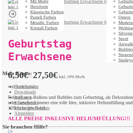
Mit Motiv
Geburts
Geburtstag Erwachsene
6,50
€
–
27,50
€
Herzform
Geburts
Inkl. 19% MwSt
Klassische Farben
Geburts
Pastell Farben
Ostern
Geburtstag Erwachsene
6,50
€
–
27,50
€
Metallic Farben
Muttert
Kristall Farben
Weihna
Inkl. 19% MwSt
Silveste
Sport
Geburtstag
Airwalk
Bubble
Erwachsene
Singen
Smileys
6,50
€
27,50
€
Mein Konto:
–
Inkl. 19% MwSt
Bestellungen
zzgl.
Liefergebühr
Downloads
Adressen
Folien/Latex-Ballons und Bubbles zum Geburtstag, als Dekoration
Kontodetails
oder Geschenk immer eine tolle Idee, inklusive Heliumfüllung und
Meine Wunschliste
120cm langes Band.
Abmelden
ALLE PREISE INKLUSIVE HELIUMFÜLLUNG!!!
Sie brauchen Hilfe?