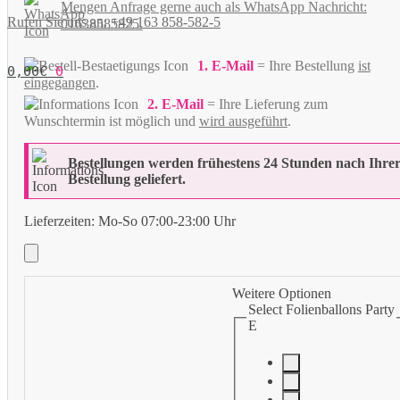
Mengen Anfrage gerne auch als WhatsApp Nachricht:
Rufen Sie uns an: +49 163 858-582-5
01638585825.
1. E-Mail
= Ihre Bestellung
ist
0,00
€
0
eingegangen
.
2. E-Mail
= Ihre Lieferung zum
Wunschtermin ist möglich und
wird ausgeführt
.
Bestellungen werden frühestens 24 Stunden nach Ihre
Bestellung geliefert.
Lieferzeiten:
Mo-So 07:00-23:00 Uhr
Weitere Optionen
Select Folienballons Party
E