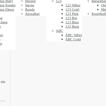
tag Baby
Herzen
123
Riesenbal
tag Kinder
Sterne
123 Silber
Oh
tag Eltern
Runde
123 Gold
Mit
Airwalker
123 Pink
Kugelbal
ag
123 Rot
chten
123 Blau
r
123 Bunt
ABC
er
ABC Silber
s
ABC Gold
de
 ein