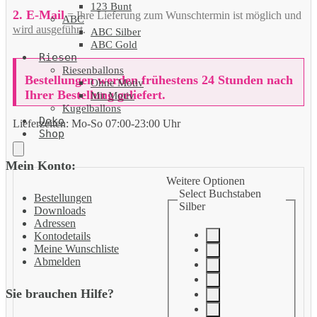
123 Bunt
2. E-Mail
= Ihre Lieferung zum Wunschtermin ist möglich und
ABC
wird ausgeführt
.
ABC Silber
ABC Gold
Riesen
Riesenballons
Bestellungen werden frühestens 24 Stunden nach
Ohne Motiv
Ihrer Bestellung geliefert.
Mit Motiv
Kugelballons
Deko
Lieferzeiten:
Mo-So 07:00-23:00 Uhr
Shop
Mein Konto:
Weitere Optionen
Select Buchstaben
Bestellungen
Silber
Downloads
Adressen
Kontodetails
Meine Wunschliste
Abmelden
Sie brauchen Hilfe?