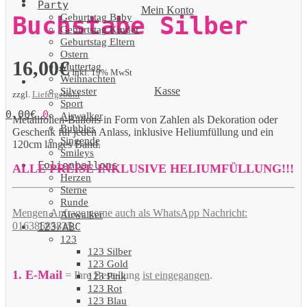
Party
Mein Konto
Geburtstag Baby
Buchstabe Silber
Geburtstag Kinder
Geburtstag Eltern
Ostern
16,00
€
Muttertag
Inkl. 19% MwSt
Weihnachten
Kasse
Silvester
zzgl.
Liefergebühr
Sport
0,00
€
0
Airwalker
Metallfolien-Ballons in Form von Zahlen als Dekoration oder
Bubbles
Geschenk für jeden Anlass, inklusive Heliumfüllung und ein
Singende
120cm langes Band.
Smileys
Folienballons
ALLE PREISE INKLUSIVE HELIUMFÜLLUNG!!!
Herzen
Sterne
Runde
Mengen Anfrage gerne auch als WhatsApp Nachricht:
Airwalker
01638585825.
123/ABC
123
123 Silber
123 Gold
1. E-Mail
= Ihre Bestellung
ist eingegangen
.
123 Pink
123 Rot
123 Blau