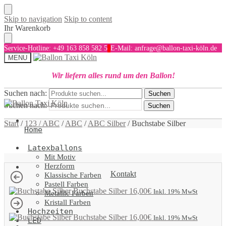
Skip to navigation
Skip to content
Ihr Warenkorb
Service-Hotline: +49 163 858 582 5
E-Mail: anfrage@ballon-taxi-köln.de
MENU
Wir liefern alles rund um den Ballon!
Suchen nach:
Suchen
Suchen nach:
Suchen
Start
/
123 / ABC
/
ABC
/
ABC Silber
/
Buchstabe Silber
Home
Latexballons
Mit Motiv
Herzform
Kontakt
Klassische Farben
Pastell Farben
Buchstabe Silber
16,00
€
Inkl. 19% MwSt
Metallic Farben
Kristall Farben
Hochzeiten
Buchstabe Silber
16,00
€
Inkl. 19% MwSt
LED