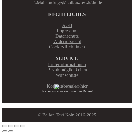
E-Mail: anfrage@ballon-taxi-köln.de
RECHTLICHES
AGB
Impressum
Datenschutz
Widerrufsrecht
Cookie-Richtlinien
SERVICE
Lieferinformationen
Bezahlmöglichkeiten
Wunschliste
Kontaktformular:
hier
Wir liefern alles rund um den Ballon!
© Ballon Taxi Köln 2016-2025