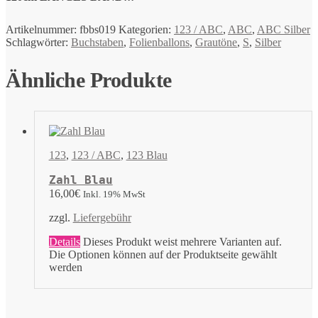
Artikelnummer:
fbbs019
Kategorien:
123 / ABC
,
ABC
,
ABC Silber
Schlagwörter:
Buchstaben
,
Folienballons
,
Grautöne
,
S
,
Silber
Ähnliche Produkte
123
,
123 / ABC
,
123 Blau
Zahl Blau
16,00
€
Inkl. 19% MwSt
zzgl.
Liefergebühr
Details
Dieses Produkt weist mehrere Varianten auf.
Die Optionen können auf der Produktseite gewählt
werden