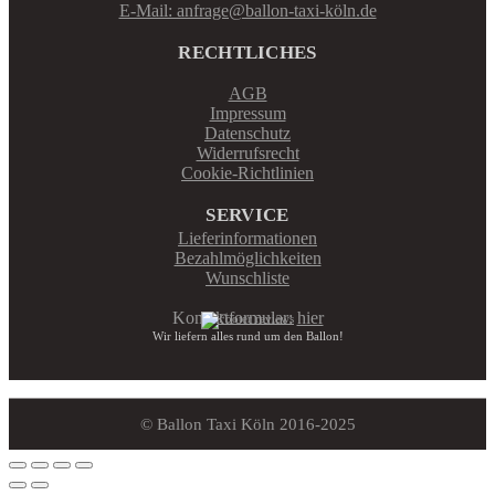
E-Mail: anfrage@ballon-taxi-köln.de
RECHTLICHES
AGB
Impressum
Datenschutz
Widerrufsrecht
Cookie-Richtlinien
SERVICE
Lieferinformationen
Bezahlmöglichkeiten
Wunschliste
Kontaktformular:
hier
Wir liefern alles rund um den Ballon!
© Ballon Taxi Köln 2016-2025