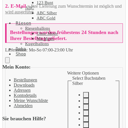
123 Bunt
2. E-Mail
= Ihre Lieferung zum Wunschtermin ist möglich und
ABC
wird ausgeführt
.
ABC Silber
ABC Gold
Riesen
Riesenballons
Bestellungen werden frühestens 24 Stunden nach
Ohne Motiv
Ihrer Bestellung geliefert.
Mit Motiv
Kugelballons
Deko
Lieferzeiten:
Mo-So 07:00-23:00 Uhr
Shop
Mein Konto:
Weitere Optionen
Select Buchstaben
Bestellungen
Silber
Downloads
Adressen
Kontodetails
Meine Wunschliste
Abmelden
Sie brauchen Hilfe?