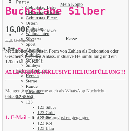
Party
Mein Konto
Geburtstag Baby
Buchstabe Silber
Geburtstag Kinder
Geburtstag Eltern
Ostern
16,00
€
Muttertag
Inkl. 19% MwSt
Weihnachten
Kasse
Silvester
zzgl.
Liefergebühr
Sport
0,00
€
0
Airwalker
Metallfolien-Ballons in Form von Zahlen als Dekoration oder
Bubbles
Geschenk für jeden Anlass, inklusive Heliumfüllung und ein
Singende
120cm langes Band.
Smileys
Folienballons
ALLE PREISE INKLUSIVE HELIUMFÜLLUNG!!!
Herzen
Sterne
Runde
Mengen Anfrage gerne auch als WhatsApp Nachricht:
Airwalker
01638585825.
123/ABC
123
123 Silber
123 Gold
1. E-Mail
= Ihre Bestellung
ist eingegangen
.
123 Pink
123 Rot
123 Blau