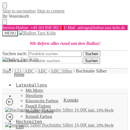
Skip to navigation
Skip to content
Ihr Warenkorb
Service-Hotline: +49 163 858 582 5
E-Mail: anfrage@ballon-taxi-köln.de
MENU
Wir liefern alles rund um den Ballon!
Suchen nach:
Suchen
Suchen nach:
Suchen
Start
/
123 / ABC
/
ABC
/
ABC Silber
/
Buchstabe Silber
Home
Latexballons
Mit Motiv
Herzform
Kontakt
Klassische Farben
Pastell Farben
Buchstabe Silber
16,00
€
Inkl. 19% MwSt
Metallic Farben
Kristall Farben
Hochzeiten
Buchstabe Silber
16,00
€
Inkl. 19% MwSt
LED