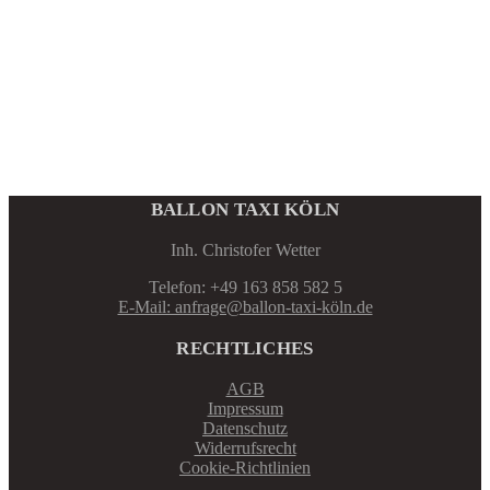
gewählt
werden
BALLON TAXI KÖLN
Inh. Christofer Wetter
Telefon: +49 163 858 582 5
E-Mail: anfrage@ballon-taxi-köln.de
RECHTLICHES
AGB
Impressum
Datenschutz
Widerrufsrecht
Cookie-Richtlinien