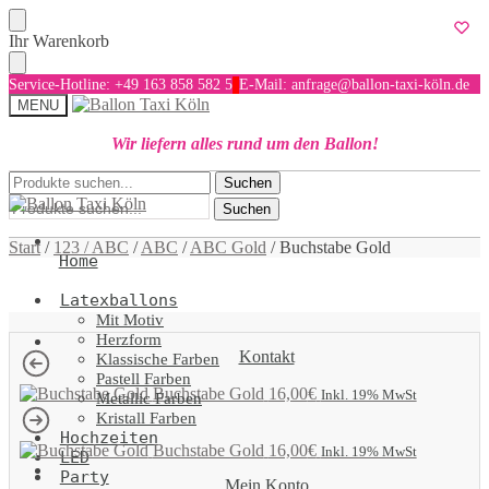
Skip
Skip
Ihr Warenkorb
to
to
navigation
content
Service-Hotline: +49 163 858 582 5
E-Mail: anfrage@ballon-taxi-köln.de
MENU
Wir liefern alles rund um den Ballon!
Suchen
Suchen
Suchen
nach:
nach:
Suchen
Start
/
123 / ABC
/
ABC
/
ABC Gold
/
Buchstabe Gold
Home
Latexballons
Mit Motiv
Herzform
Kontakt
Klassische Farben
Pastell Farben
Buchstabe Gold
16,00
€
Inkl. 19% MwSt
Metallic Farben
Kristall Farben
Hochzeiten
Buchstabe Gold
16,00
€
Inkl. 19% MwSt
LED
Party
Mein Konto