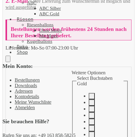
2. E-Mail
= Ihre Lieferung zum Wunschtermin ist möglich und
ABC
wird ausgeführt
.
ABC Silber
ABC Gold
Riesen
Riesenballons
Bestellungen werden frühestens 24 Stunden nach
Ohne Motiv
Ihrer Bestellung geliefert.
Mit Motiv
Kugelballons
Deko
Lieferzeiten:
Mo-So 07:00-23:00 Uhr
Shop
Mein Konto:
Weitere Optionen
Select Buchstaben
Bestellungen
Gold
Downloads
Adressen
Kontodetails
Meine Wunschliste
Abmelden
Sie brauchen Hilfe?
Rufen Sie uns an: +49 163 858-582-5