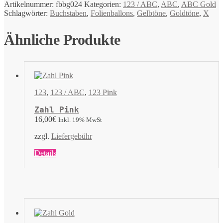
Artikelnummer:
fbbg024
Kategorien:
123 / ABC
,
ABC
,
ABC Gold
Schlagwörter:
Buchstaben
,
Folienballons
,
Gelbtöne
,
Goldtöne
,
X
Ähnliche Produkte
123
,
123 / ABC
,
123 Pink
Zahl Pink
16,00
€
Inkl. 19% MwSt
zzgl.
Liefergebühr
Dieses
Details
Produkt
weist
mehrere
Varianten
auf.
Die
Optionen