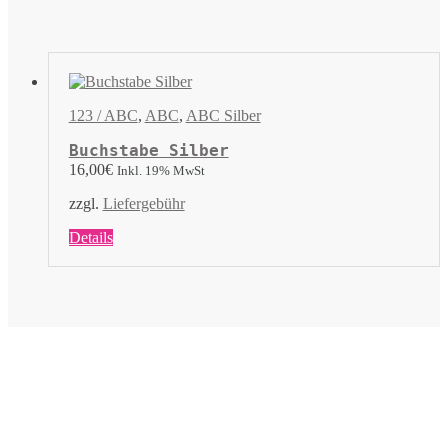
mehrere
Varianten
auf.
Die
Optionen
können
123 / ABC
,
ABC
,
ABC Silber
auf
der
Buchstabe Silber
Produktseite
16,00
€
Inkl. 19% MwSt
gewählt
werden
zzgl.
Liefergebühr
Dieses
Details
Produkt
weist
mehrere
Varianten
auf.
Die
Optionen
können
auf
der
Produktseite