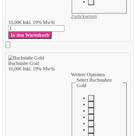
Zurücksetzen
Add
16,00
€
Inkl. 19% MwSt
to
Buchstabe
Cart
Gold
In den Warenkorb
Menge
Add
to
Buchstabe Gold
Cart
16,00
€
Inkl. 19% MwSt
Weitere Optionen
Select Buchstaben
Gold