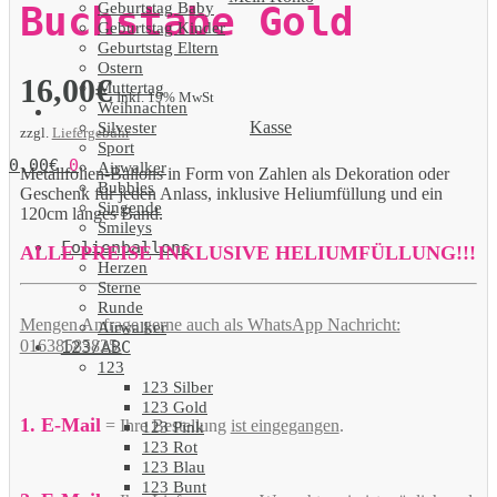
Geburtstag Baby
Buchstabe Gold
Geburtstag Kinder
Geburtstag Eltern
Ostern
16,00
€
Muttertag
Inkl. 19% MwSt
Weihnachten
Kasse
Silvester
zzgl.
Liefergebühr
Sport
0,00
€
0
Airwalker
Metallfolien-Ballons in Form von Zahlen als Dekoration oder
Bubbles
Geschenk für jeden Anlass, inklusive Heliumfüllung und ein
Singende
120cm langes Band.
Smileys
Folienballons
ALLE PREISE INKLUSIVE HELIUMFÜLLUNG!!!
Herzen
Sterne
Runde
Mengen Anfrage gerne auch als WhatsApp Nachricht:
Airwalker
01638585825.
123/ABC
123
123 Silber
123 Gold
1. E-Mail
= Ihre Bestellung
ist eingegangen
.
123 Pink
123 Rot
123 Blau
123 Bunt