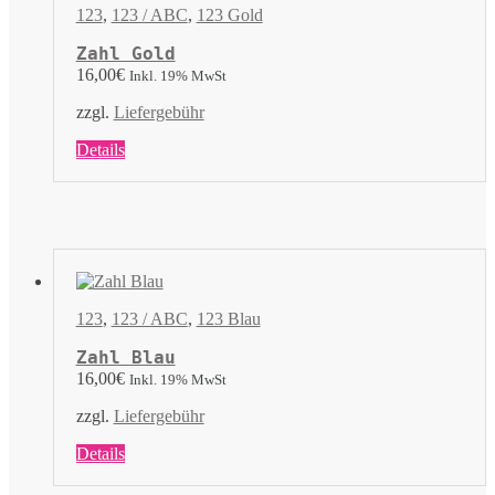
können
123
,
123 / ABC
,
123 Gold
auf
der
Zahl Gold
Produktseite
16,00
€
Inkl. 19% MwSt
gewählt
werden
zzgl.
Liefergebühr
Dieses
Details
Produkt
weist
mehrere
Varianten
auf.
Die
Optionen
können
123
,
123 / ABC
,
123 Blau
auf
der
Zahl Blau
Produktseite
16,00
€
Inkl. 19% MwSt
gewählt
werden
zzgl.
Liefergebühr
Dieses
Details
Produkt
weist