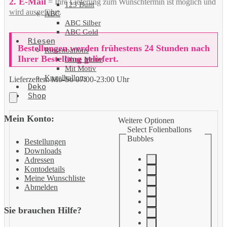
2. E-Mail
= Ihre Lieferung zum Wunschtermin ist möglich und
123 Bunt
wird ausgeführt
.
ABC
ABC Silber
ABC Gold
Riesen
Bestellungen werden frühestens 24 Stunden nach
Riesenballons
Ihrer Bestellung geliefert.
Ohne Motiv
Mit Motiv
Kugelballons
Lieferzeiten:
Mo-So 07:00-23:00 Uhr
Deko
Shop
Mein Konto:
Weitere Optionen
Select Folienballons
Bubbles
Bestellungen
Downloads
Adressen
Kontodetails
Meine Wunschliste
Abmelden
Sie brauchen Hilfe?