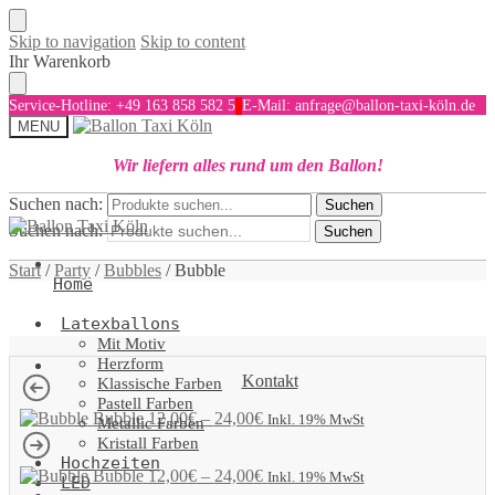
Skip to navigation
Skip to content
Ihr Warenkorb
Service-Hotline: +49 163 858 582 5
E-Mail: anfrage@ballon-taxi-köln.de
MENU
Wir liefern alles rund um den Ballon!
Suchen nach:
Suchen
Suchen nach:
Suchen
Start
/
Party
/
Bubbles
/
Bubble
Home
Latexballons
Mit Motiv
Herzform
Kontakt
Klassische Farben
Pastell Farben
Bubble
12,00
€
–
24,00
€
Inkl. 19% MwSt
Metallic Farben
Kristall Farben
Hochzeiten
Bubble
12,00
€
–
24,00
€
Inkl. 19% MwSt
LED