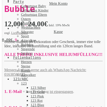
Party
Mein Konto
Geburtstag Baby
Bubble
Geburtstag Kinder
Geburtstag Eltern
Ostern
12,00
€
24,00
€
Muttertag
–
Inkl. 19% MwSt
Weihnachten
Kasse
Silvester
zzgl.
Liefergebühr
Sport
0,00
€
0
Airwalker
Bubble-Ballons als Dekoration oder Geschenk, immer eine tolle
Bubbles
Idee, inklusive Heliumfüllung und ein 120cm langes Band.
Singende
Smileys
ALLE PREISE INKLUSIVE HELIUMFÜLLUNG!!!
Folienballons
Herzen
Sterne
Mengen Anfrage gerne auch als WhatsApp Nachricht:
Runde
01638585825.
Airwalker
123/ABC
123
123 Silber
1. E-Mail
= Ihre Bestellung
ist eingegangen
.
123 Gold
123 Pink
123 Rot
123 Blau