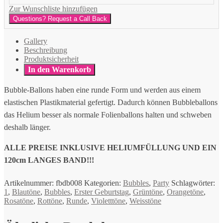
Zur Wunschliste hinzufügen
Questions? Request a Call Back
Gallery
Beschreibung
Produktsicherheit
In den Warenkorb
Bubble-Ballons haben eine runde Form und werden aus einem
elastischen Plastikmaterial gefertigt. Dadurch können Bubbleballons
das Helium besser als normale Folienballons halten und schweben
deshalb länger.
ALLE PREISE INKLUSIVE HELIUMFÜLLUNG UND EIN
120cm LANGES BAND!!!
Artikelnummer:
fbdb008
Kategorien:
Bubbles
,
Party
Schlagwörter:
1
,
Blautöne
,
Bubbles
,
Erster Geburtstag
,
Grüntöne
,
Orangetöne
,
Rosatöne
,
Rottöne
,
Runde
,
Violetttöne
,
Weisstöne