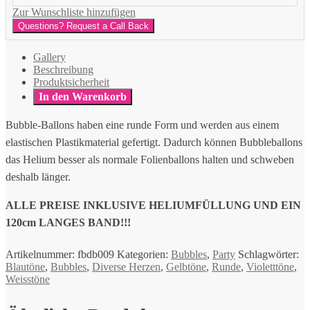
Zur Wunschliste hinzufügen
Questions? Request a Call Back
Gallery
Beschreibung
Produktsicherheit
In den Warenkorb
Bubble-Ballons haben eine runde Form und werden aus einem
elastischen Plastikmaterial gefertigt. Dadurch können Bubbleballons
das Helium besser als normale Folienballons halten und schweben
deshalb länger.
ALLE PREISE INKLUSIVE HELIUMFÜLLUNG UND EIN
120cm LANGES BAND!!!
Artikelnummer:
fbdb009
Kategorien:
Bubbles
,
Party
Schlagwörter:
Blautöne
,
Bubbles
,
Diverse Herzen
,
Gelbtöne
,
Runde
,
Violetttöne
,
Weisstöne