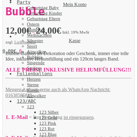
Party
Mein Konto
Geburtstag Baby
Bubble
Geburtstag Kinder
Geburtstag Eltern
Ostern
12,00
€
24,00
€
Muttertag
–
Inkl. 19% MwSt
Weihnachten
Kasse
Silvester
zzgl.
Liefergebühr
Sport
0,00
€
0
Airwalker
Bubble-Ballons als Dekoration oder Geschenk, immer eine tolle
Bubbles
Idee, inklusive Heliumfüllung und ein 120cm langes Band.
Singende
Smileys
ALLE PREISE INKLUSIVE HELIUMFÜLLUNG!!!
Folienballons
Herzen
Sterne
Mengen Anfrage gerne auch als WhatsApp Nachricht:
Runde
01638585825.
Airwalker
123/ABC
123
123 Silber
1. E-Mail
= Ihre Bestellung
ist eingegangen
.
123 Gold
123 Pink
123 Rot
123 Blau