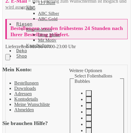
2. E-Mail
= Ihre Lieferung zum Wunschtermin ist möglich und
123 Bunt
wird ausgeführt
.
ABC
ABC Silber
ABC Gold
Riesen
Bestellungen werden frühestens 24 Stunden nach
Riesenballons
Ihrer Bestellung geliefert.
Ohne Motiv
Mit Motiv
Kugelballons
Lieferzeiten:
Mo-So 07:00-23:00 Uhr
Deko
Shop
Mein Konto:
Weitere Optionen
Select Folienballons
Bubbles
Bestellungen
Downloads
Adressen
Kontodetails
Meine Wunschliste
Abmelden
Sie brauchen Hilfe?