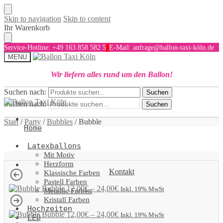
Skip to navigation
Skip to content
Ihr Warenkorb
Service-Hotline: +49 163 858 582 5
E-Mail: anfrage@ballon-taxi-köln.de
MENU
Wir liefern alles rund um den Ballon!
Suchen nach:
Suchen
Suchen nach:
Suchen
Start
/
Party
/
Bubbles
/
Bubble
Home
Latexballons
Mit Motiv
Herzform
Kontakt
Klassische Farben
Pastell Farben
Bubble
12,00
€
–
24,00
€
Inkl. 19% MwSt
Metallic Farben
Kristall Farben
Hochzeiten
Bubble
12,00
€
–
24,00
€
Inkl. 19% MwSt
LED