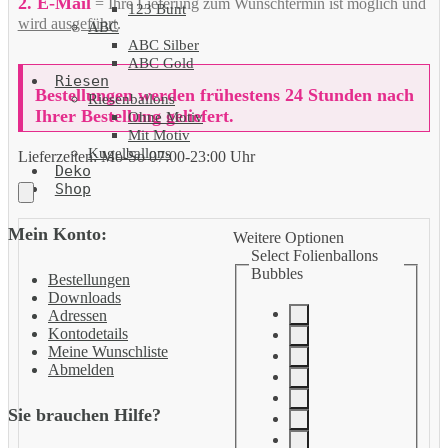
2. E-Mail
= Ihre Lieferung zum Wunschtermin ist möglich und
123 Bunt
wird ausgeführt
.
ABC
ABC Silber
ABC Gold
Riesen
Bestellungen werden frühestens 24 Stunden nach
Riesenballons
Ihrer Bestellung geliefert.
Ohne Motiv
Mit Motiv
Kugelballons
Lieferzeiten:
Mo-So 07:00-23:00 Uhr
Deko
Shop
Mein Konto:
Weitere Optionen
Select Folienballons
Bubbles
Bestellungen
Downloads
Adressen
Kontodetails
Meine Wunschliste
Abmelden
Sie brauchen Hilfe?