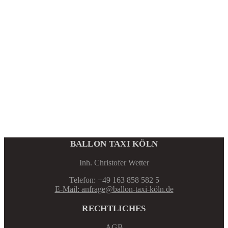
BALLON TAXI KÖLN
Inh. Christofer Wetter
Telefon: +49 163 858 582 5
E-Mail: anfrage@ballon-taxi-köln.de
RECHTLICHES
AGB