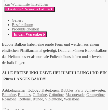
Zur Wunschliste hinzufügen
Questions? Request a Call Back
Gallery
Beschreibung
Produktsicherheit
In den Warenkorb
Bubble-Ballons haben eine runde Form und werden aus einem
elastischen Plastikmaterial gefertigt. Dadurch können Bubbleballons
das Helium besser als normale Folienballons halten und schweben
deshalb länger.
ALLE PREISE INKLUSIVE HELIUMFÜLLUNG UND EIN
120cm LANGES BAND!!!
Artikelnummer:
fbdb028
Kategorien:
Bubbles
,
Party
Schlagwörter:
Blautöne
,
Bubbles
,
Gelbtöne
,
Grüntöne
,
Masquerade
,
Orangetöne
,
Rosatöne
,
Rottöne
,
Runde
,
Violetttöne
,
Weisstöne