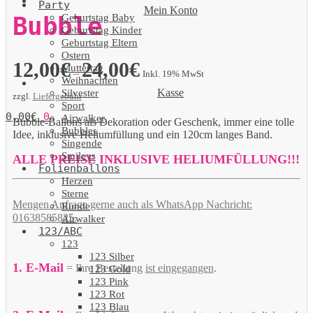
Party
Mein Konto
Geburtstag Baby
Bubble
Geburtstag Kinder
Geburtstag Eltern
Ostern
12,00
€
24,00
€
Muttertag
–
Inkl. 19% MwSt
Weihnachten
Kasse
Silvester
zzgl.
Liefergebühr
Sport
0,00
€
0
Airwalker
Bubble-Ballons als Dekoration oder Geschenk, immer eine tolle
Bubbles
Idee, inklusive Heliumfüllung und ein 120cm langes Band.
Singende
Smileys
ALLE PREISE INKLUSIVE HELIUMFÜLLUNG!!!
Folienballons
Herzen
Sterne
Mengen Anfrage gerne auch als WhatsApp Nachricht:
Runde
01638585825.
Airwalker
123/ABC
123
123 Silber
1. E-Mail
= Ihre Bestellung
ist eingegangen
.
123 Gold
123 Pink
123 Rot
123 Blau