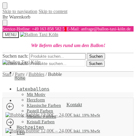
Skip to navigation
Skip to content
Ihr Warenkorb
Service-Hotline: +49 163 858 582 5
E-Mail: anfrage@ballon-taxi-köln.de
MENU
Wir liefern alles rund um den Ballon!
Suchen nach:
Suchen
Suchen nach:
Suchen
Start
/
Party
/
Bubbles
/
Bubble
Home
Latexballons
Mit Motiv
Herzform
Kontakt
Klassische Farben
Pastell Farben
Bubble
12,00
€
–
24,00
€
Inkl. 19% MwSt
Metallic Farben
Kristall Farben
Hochzeiten
Bubble
12,00
€
–
24,00
€
Inkl. 19% MwSt
LED