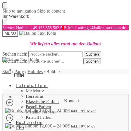
Skip to navigation
Skip to content
Ihr Warenkorb
Service-Hotline: +49 163 858 582 5
E-Mail: anfrage@ballon-taxi-köln.de
MENU
Wir liefern alles rund um den Ballon!
Suchen nach:
Suchen
Suchen nach:
Suchen
Start
/
Party
/
Bubbles
/
Bubble
Home
Latexballons
Mit Motiv
Herzform
Kontakt
Klassische Farben
Pastell Farben
Bubble
12,00
€
–
24,00
€
Inkl. 19% MwSt
Metallic Farben
Kristall Farben
Hochzeiten
Bubble
12,00
€
–
24,00
€
Inkl. 19% MwSt
LED