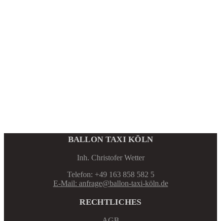
BALLON TAXI KÖLN
Inh. Christofer Wetter
Telefon: +49 163 858 582 5
E-Mail: anfrage@ballon-taxi-köln.de
RECHTLICHES
AGB