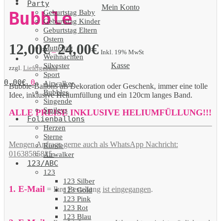
Party
Mein Konto
Geburtstag Baby
Bubble
Geburtstag Kinder
Geburtstag Eltern
Ostern
12,00
€
24,00
€
Muttertag
–
Inkl. 19% MwSt
Weihnachten
Kasse
Silvester
zzgl.
Liefergebühr
Sport
0,00
€
0
Airwalker
Bubble-Ballons als Dekoration oder Geschenk, immer eine tolle
Bubbles
Idee, inklusive Heliumfüllung und ein 120cm langes Band.
Singende
Smileys
ALLE PREISE INKLUSIVE HELIUMFÜLLUNG!!!
Folienballons
Herzen
Sterne
Mengen Anfrage gerne auch als WhatsApp Nachricht:
Runde
01638585825.
Airwalker
123/ABC
123
123 Silber
1. E-Mail
= Ihre Bestellung
ist eingegangen
.
123 Gold
123 Pink
123 Rot
123 Blau