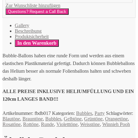
Zur Wunschliste hinzufügen
Questions? Request a Call Back
Gallery
Beschreibung
Produktsicherheit
In den Warenkorb
Bubble-Ballons haben eine runde Form und werden aus einem
elastischen Plastikmaterial gefertigt. Dadurch können Bubbleballons
das Helium besser als normale Folienballons halten und schweben
deshalb länger.
ALLE PREISE INKLUSIVE HELIUMFÜLLUNG UND EIN
120cm LANGES BAND!!!
Artikelnummer:
fbdb017
Kategorien:
Bubbles
,
Party
Schlagwörter:
Blautöne
,
Brauntöne
,
Bubbles
,
Gelbtöne
,
Grüntöne
,
Orangetöne
,
Rosatöne
,
Rottöne
,
Runde
,
Violetttöne
,
Weisstöne
,
Winnieh Pooh