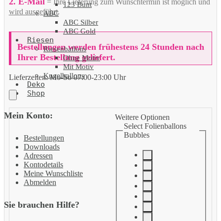
2. E-Mail
= Ihre Lieferung zum Wunschtermin ist möglich und
123 Bunt
wird ausgeführt
.
ABC
ABC Silber
ABC Gold
Riesen
Bestellungen werden frühestens 24 Stunden nach
Riesenballons
Ihrer Bestellung geliefert.
Ohne Motiv
Mit Motiv
Kugelballons
Lieferzeiten:
Mo-So 07:00-23:00 Uhr
Deko
Shop
Mein Konto:
Weitere Optionen
Select Folienballons
Bubbles
Bestellungen
Downloads
Adressen
Kontodetails
Meine Wunschliste
Abmelden
Sie brauchen Hilfe?