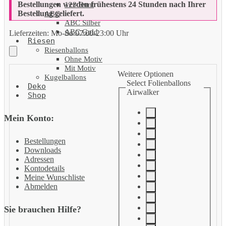
Bestellungen werden frühestens 24 Stunden nach Ihrer
123 Bunt
Bestellung geliefert.
ABC
ABC Silber
ABC Gold
Lieferzeiten:
Mo-So 07:00-23:00 Uhr
Riesen
Riesenballons
Ohne Motiv
Mit Motiv
Weitere Optionen
Kugelballons
Select Folienballons
Deko
Airwalker
Shop
Mein Konto:
Bestellungen
Downloads
Adressen
Kontodetails
Meine Wunschliste
Abmelden
Sie brauchen Hilfe?