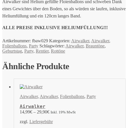
Airwalker sind Helium gefüllte Floienballons und schweben Dank
eines Gewichtes über den Boden, so als würden sie laufen, inklusive
Heliumfüllung und ein 120cm langes Band.
ALLE PREISE INKLUSIVE HELIUMFÜLLUNG!!!
Artikelnummer:
fbaw029
Kategorien:
Airwalker
,
Airwalker
,
Folienballons
,
Party
Schlagwörter:
Airwalker
,
Brauntöne
,
Geburtstag
,
Party
,
Rentier
,
Rottöne
Ähnliche Produkte
Airwalker
,
Airwalker
,
Folienballons
,
Party
Airwalker
14,99
€
–
29,90
€
Inkl. 19% MwSt
zzgl.
Liefergebühr