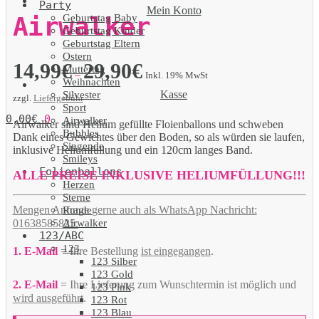
Party
Mein Konto
Geburtstag Baby
Airwalker
Geburtstag Kinder
Geburtstag Eltern
Ostern
14,99
€
29,90
€
Muttertag
–
Inkl. 19% MwSt
Weihnachten
Kasse
Silvester
zzgl.
Liefergebühr
Sport
0,00
€
0
Airwalker
Airwalker sind Helium gefüllte Floienballons und schweben
Bubbles
Dank eines Gewichtes über den Boden, so als würden sie laufen,
Singende
inklusive Heliumfüllung und ein 120cm langes Band.
Smileys
Folienballons
ALLE PREISE INKLUSIVE HELIUMFÜLLUNG!!!
Herzen
Sterne
Mengen Anfrage gerne auch als WhatsApp Nachricht:
Runde
Airwalker
01638585825.
123/ABC
123
1. E-Mail
= Ihre Bestellung
ist eingegangen
.
123 Silber
123 Gold
2. E-Mail
= Ihre Lieferung zum Wunschtermin ist möglich und
123 Pink
wird ausgeführt
.
123 Rot
123 Blau