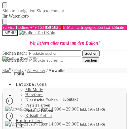
Skip to navigation
Skip to content
Ihr Warenkorb
Service-Hotline: +49 163 858 582 5
E-Mail: anfrage@ballon-taxi-köln.de
MENU
Wir liefern alles rund um den Ballon!
Suchen nach:
Suchen
Suchen nach:
Suchen
Start
/
Party
/
Airwalker
/
Airwalker
Home
Latexballons
Mit Motiv
Herzform
Kontakt
Klassische Farben
Pastell Farben
Airwalker
14,99
€
–
29,90
€
Inkl. 19% MwSt
Metallic Farben
Kristall Farben
Hochzeiten
Airwalker
14,99
€
–
29,90
€
Inkl. 19% MwSt
LED