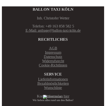
BALLON TAXI KÖLN
Inh. Christofer Wetter
Telefon: +49 163 858 582 5
E-Mail: anfrage@ballon-taxi-köln.de
RECHTLICHES
AGB
Impressum
Datenschutz
Widerrufsrecht
Cookie-Richtlinien
SERVICE
Lieferinformationen
Bezahlmöglichkeiten
Wunschliste
Kontaktformular:
hier
Wir liefern alles rund um den Ballon!