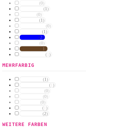
(
0
)
Goldtöne
(
1
)
Orangetöne
(
0
)
Rottöne
(
1
)
Rosatöne
(
0
)
Magentatöne
(
1
)
Violetttöne
(
2
)
Blautöne
(
0
)
Grüntöne
(
1
)
Brauntöne
(
1
)
Schwarztöne
MEHRFARBIG
(
1
)
Rosa Weiss
(
1
)
Schwarz Weiss
(
0
)
Silber Weiss
(
0
)
Gold Weiss
(
0
)
Rot Weiss
(
1
)
Blau Weiss
(
2
)
Mehrfarbig
WEITERE FARBEN