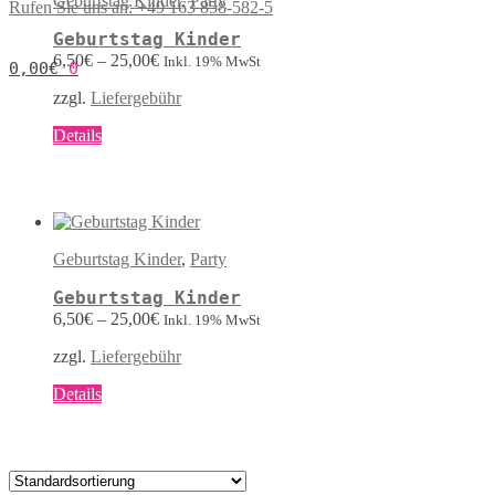
Geburtstag Kinder
,
Party
Rufen Sie uns an: +49 163 858-582-5
Optionen
können
Geburtstag Kinder
auf
6,50
€
–
25,00
€
Inkl. 19% MwSt
0,00
€
0
der
Produktseite
zzgl.
Liefergebühr
gewählt
werden
Dieses
Details
Produkt
weist
mehrere
Varianten
auf.
Die
Geburtstag Kinder
,
Party
Optionen
können
Geburtstag Kinder
auf
6,50
€
–
25,00
€
Inkl. 19% MwSt
der
Produktseite
zzgl.
Liefergebühr
gewählt
werden
Dieses
Details
Produkt
weist
mehrere
Varianten
auf.