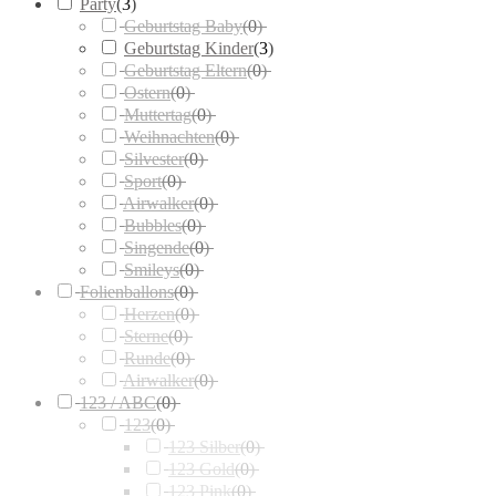
Party
(
3
)
Geburtstag Baby
(
0
)
Geburtstag Kinder
(
3
)
Geburtstag Eltern
(
0
)
Ostern
(
0
)
Muttertag
(
0
)
Weihnachten
(
0
)
Silvester
(
0
)
Sport
(
0
)
Airwalker
(
0
)
Bubbles
(
0
)
Singende
(
0
)
Smileys
(
0
)
Folienballons
(
0
)
Herzen
(
0
)
Sterne
(
0
)
Runde
(
0
)
Airwalker
(
0
)
123 / ABC
(
0
)
123
(
0
)
123 Silber
(
0
)
123 Gold
(
0
)
123 Pink
(
0
)