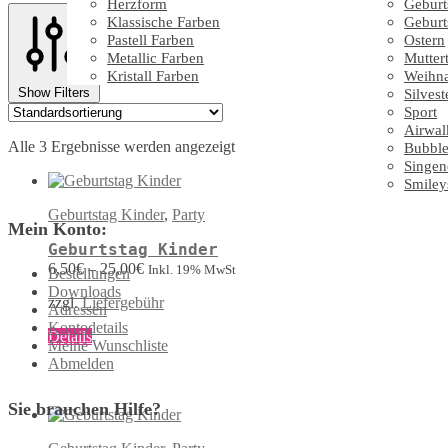
Herzform
Geburt
Klassische Farben
Geburt
Pastell Farben
Ostern
Metallic Farben
Mutter
Kristall Farben
Weihn
Show Filters
Silvest
Sport
Airwal
Alle 3 Ergebnisse werden angezeigt
Bubble
Singen
Smiley
Geburtstag Kinder
,
Party
Mein Konto:
Geburtstag Kinder
6,50
€
–
25,00
€
Inkl. 19% MwSt
Bestellungen
Downloads
zzgl.
Liefergebühr
Adressen
Kontodetails
Dieses
Details
Meine Wunschliste
Produkt
Abmelden
weist
mehrere
Varianten
Sie brauchen Hilfe?
auf.
Die