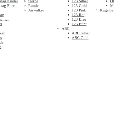
stag Kinder
Sterne
123 Silber
Oh
stag Eltern
Runde
123 Gold
Mi
Airwalker
123 Pink
Kugelbal
tag
123 Rot
achten
123 Blau
er
123 Bunt
ABC
ker
ABC Silber
s
ABC Gold
de
s