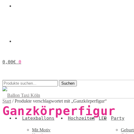
0,00
€
0
Suchen
Suchen
nach:
Start
/
Produkte verschlagwortet mit „Ganzkörperfigur“
Ganzkörperfigur
Latexballons
Hochzeiten
LED
Party
Mit Motiv
Geburt