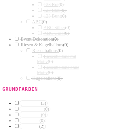
123 Rot
(
0
)
123 Blau
(
0
)
123 Bunt
(
0
)
ABC
(
0
)
ABC Silber
(
0
)
ABC Gold
(
0
)
Event Dekoration
(
0
)
Riesen & Kugelballons
(
0
)
Riesenballons
(
0
)
Riesenballons mit
Motiv
(
0
)
Riesenballons ohne
Motiv
(
0
)
Kugelballons
(
0
)
GRUNDFARBEN
(
3
)
Weisstöne
(
0
)
Transparent
(
0
)
Silbertöne
(
0
)
Grautöne
(
2
)
Gelbtöne