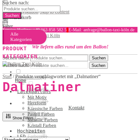
Suchen nach:
Skip to navigation
Skip to content
Ihr Warenkorb
Filter
Service-Hotline: +49 163 858 582 5
E-Mail: anfrage@ballon-taxi-köln.de
Alle
MENU
Kategorien
anzeigen
Wir liefern alles rund um den Ballon!
PRODUKT
KATEGORIEN
Suchen nach:
Suchen
Suchen nach:
Suchen
Start
/
Produkte verschlagwortet mit „Dalmatiner“
Latexballons
(
0
)
Home
Dalmatiner
Motive
(
0
)
Latexballons
Mit Motiv
Herzen
(
0
)
Herzform
Kontakt
Klassische Farben
Klassische
Pastell Farben
Show Filters
Farben
(
0
)
Metallic Farben
Kristall Farben
Pastell
Hochzeiten
Farben
(
0
)
LED