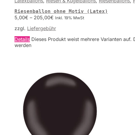
Latexballons
,
Riesen & Kugelballons
,
Riesenballons
,
Riesenballon ohne Motiv (Latex)
5,00
€
–
205,00
€
Inkl. 19% MwSt
zzgl.
Liefergebühr
Details
Dieses Produkt weist mehrere Varianten auf. 
werden