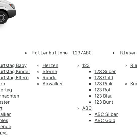
Folienballons
123/ABC
Riesen
rtstag Baby
Herzen
123
Ri
rtstag Kinder
Sterne
123 Silber
rtstag Eltern
Runde
123 Gold
ern
Airwalker
123 Pink
Ku
ertag
123 Rot
hnachten
123 Blau
ester
123 Bunt
t
ABC
alker
ABC Silber
bles
ABC Gold
gende
leys