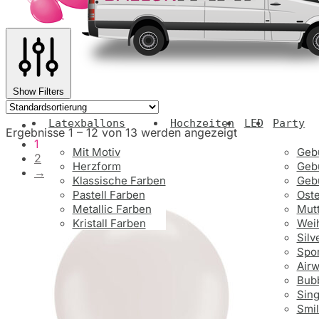
Show Filters
Latexballons
Hochzeiten
LED
Party
Ergebnisse 1 – 12 von 13 werden angezeigt
1
Mit Motiv
Gebu
2
Herzform
Gebu
→
Klassische Farben
Gebu
Pastell Farben
Ost
Metallic Farben
Mutt
Kristall Farben
Wei
Silv
Spor
Airw
Bub
Sin
Smi