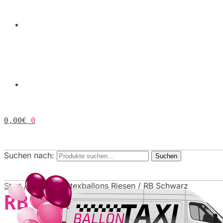
0,00
€
0
Suchen nach:
Suchen
Start
/
Produkt Latexballons Riesen
/
RB Schwarz
RB Schwarz