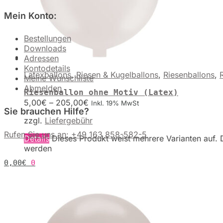
Mein Konto:
Bestellungen
Downloads
Adressen
Kontodetails
Latexballons
,
Riesen & Kugelballons
,
Riesenballons
,
Meine Wunschliste
Abmelden
Riesenballon ohne Motiv (Latex)
5,00
€
–
205,00
€
Inkl. 19% MwSt
Sie brauchen Hilfe?
zzgl.
Liefergebühr
Rufen Sie uns an: +49 163 858-582-5
Details
Dieses Produkt weist mehrere Varianten auf. 
werden
0,00
€
0