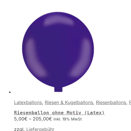
Latexballons
,
Riesen & Kugelballons
,
Riesenballons
,
Riesenballon ohne Motiv (Latex)
5,00
€
–
205,00
€
Inkl. 19% MwSt
zzgl.
Liefergebühr