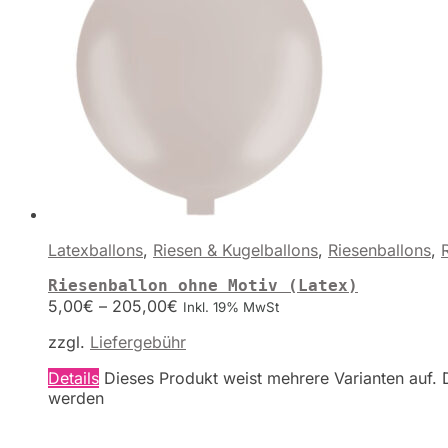
Latexballons
,
Riesen & Kugelballons
,
Riesenballons
,
Riesenballon ohne Motiv (Latex)
5,00
€
–
205,00
€
Inkl. 19% MwSt
zzgl.
Liefergebühr
Details
Dieses Produkt weist mehrere Varianten auf. 
werden