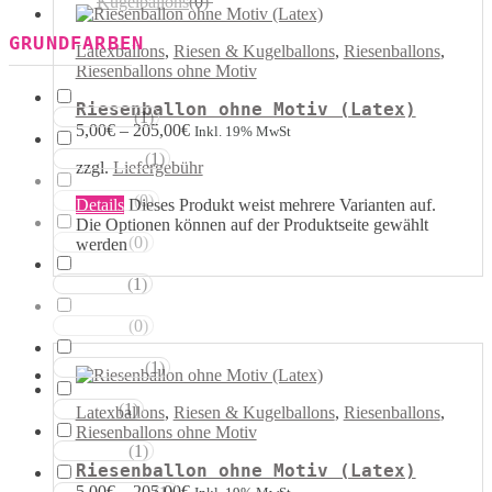
Kugelballons
(
0
)
GRUNDFARBEN
Latexballons
,
Riesen & Kugelballons
,
Riesenballons
,
Riesenballons ohne Motiv
Riesenballon ohne Motiv (Latex)
(
1
)
Weisstöne
5,00
€
–
205,00
€
Inkl. 19% MwSt
(
1
)
Transparent
zzgl.
Liefergebühr
(
0
)
Silbertöne
Details
Dieses Produkt weist mehrere Varianten auf.
Die Optionen können auf der Produktseite gewählt
(
0
)
Grautöne
werden
(
1
)
Gelbtöne
(
0
)
Goldtöne
(
1
)
Orangetöne
(
1
)
Rottöne
Latexballons
,
Riesen & Kugelballons
,
Riesenballons
,
Riesenballons ohne Motiv
(
1
)
Rosatöne
Riesenballon ohne Motiv (Latex)
5,00
€
–
205,00
€