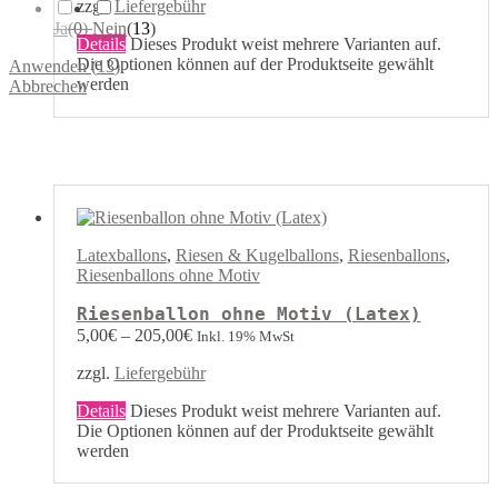
zzgl.
Liefergebühr
Ja
(
0
)
Nein
(
13
)
Details
Dieses Produkt weist mehrere Varianten auf.
Die Optionen können auf der Produktseite gewählt
Anwenden
(
13
)
werden
Abbrechen
Latexballons
,
Riesen & Kugelballons
,
Riesenballons
,
Riesenballons ohne Motiv
Riesenballon ohne Motiv (Latex)
5,00
€
–
205,00
€
Inkl. 19% MwSt
zzgl.
Liefergebühr
Details
Dieses Produkt weist mehrere Varianten auf.
Die Optionen können auf der Produktseite gewählt
werden