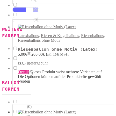
Rot Weiss
(
0
)
Blau Weiss
(
0
)
Mehrfarbig
WEITERE
FARBEN
Latexballons
,
Riesen & Kugelballons
,
Riesenballons
,
Riesenballons ohne Motiv
Riesenballon ohne Motiv (Latex)
(
0
)
Kristall
5,00
€
–
205,00
€
Inkl. 19% MwSt
(
0
)
zzgl.
Liefergebühr
Pastell
Details
Dieses Produkt weist mehrere Varianten auf.
(
0
)
Metallik
Die Optionen können auf der Produktseite gewählt
werden
BALLON-
FORMEN
(
0
)
Herzen