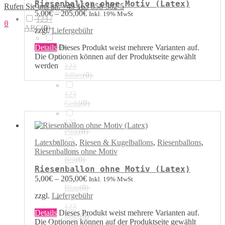
Riesenballon ohne Motiv (Latex)
Rufen Sie uns an: +49 163 858-582-5
Airwalker
(
0
)
5,00
€
–
205,00
€
Inkl. 19% MwSt
123 /
0
ABC
(
0
)
zzgl.
Liefergebühr
123
(
0
)
Details
Dieses Produkt weist mehrere Varianten auf.
Die Optionen können auf der Produktseite gewählt
werden
123
Silber
(
0
)
123
Gold
(
0
)
123
Pink
(
0
)
Latexballons
,
Riesen & Kugelballons
,
Riesenballons
,
123
Riesenballons ohne Motiv
Rot
(
0
)
Riesenballon ohne Motiv (Latex)
123
5,00
€
–
205,00
€
Inkl. 19% MwSt
Blau
(
0
)
zzgl.
Liefergebühr
123
Details
Dieses Produkt weist mehrere Varianten auf.
Bunt
(
0
)
Die Optionen können auf der Produktseite gewählt