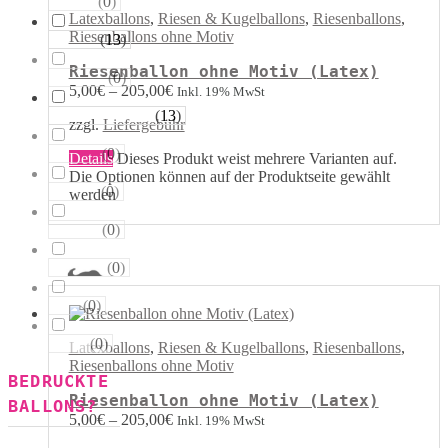
(
0
)
Sterne
Latexballons
,
Riesen & Kugelballons
,
Riesenballons
,
Riesenballons ohne Motiv
(
13
)
Runde
Riesenballon ohne Motiv (Latex)
(
0
)
Tropfen
5,00
€
–
205,00
€
Inkl. 19% MwSt
(
13
)
Riesen−Kugeln
zzgl.
Liefergebühr
(
0
)
Eckige
Details
Dieses Produkt weist mehrere Varianten auf.
Die Optionen können auf der Produktseite gewählt
(
0
)
Säulen
werden
(
0
)
Portale
(
0
)
Figuren
(
0
)
123
(
0
)
ABC
Latexballons
,
Riesen & Kugelballons
,
Riesenballons
,
Riesenballons ohne Motiv
BEDRUCKTE
Riesenballon ohne Motiv (Latex)
BALLONS?
5,00
€
–
205,00
€
Inkl. 19% MwSt