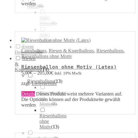
werden
ABC
(
0
)
ABC
Silber
(
0
)
ABC
Gold
(
0
)
Event
Latexballons
,
Riesen & Kugelballons
,
Riesenballons
,
Dekoration
(
0
)
Riesenballons ohne Motiv
Riesen
&
Riesenballon ohne Motiv (Latex)
Kugelballons
(
13
)
5,00
€
–
205,00
€
Inkl. 19% MwSt
Riesenballons
(
13
)
zzgl.
Liefergebühr
Riesenballons
Details
Dieses Produkt weist mehrere Varianten auf.
mit
Die Optionen können auf der Produktseite gewählt
Motiv
(
0
)
werden
Riesenballons
ohne
Motiv
(
13
)