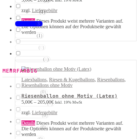
(
1
)
Inkl. 19% MwSt
Magentatöne
zzgl.
Liefergebühr
(
1
)
Violetttöne
Details
Dieses Produkt weist mehrere Varianten auf.
(
3
)
Blautöne
Die Optionen können auf der Produktseite gewählt
werden
(
1
)
Grüntöne
(
0
)
Brauntöne
(
1
)
Schwarztöne
MEHRFARBIG
Latexballons
,
Riesen & Kugelballons
,
Riesenballons
,
Riesenballons ohne Motiv
(
0
)
Rosa Weiss
Riesenballon ohne Motiv (Latex)
5,00
€
–
205,00
€
Inkl. 19% MwSt
(
0
)
Schwarz Weiss
zzgl.
Liefergebühr
(
0
)
Silber Weiss
Details
Dieses Produkt weist mehrere Varianten auf.
(
0
)
Gold Weiss
Die Optionen können auf der Produktseite gewählt
werden
(
0
)