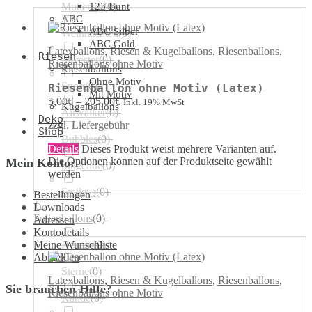
Muttertag
123 Bunt
(
0
)
ABC
ABC Silber
Weihnachten
(
0
)
ABC Gold
Latexballons
,
Riesen & Kugelballons
,
Riesenballons
,
Riesen
Silvester
(
0
)
Riesenballons ohne Motiv
Riesenballons
Ohne Motiv
Sport
(
0
)
Riesenballon ohne Motiv (Latex)
Mit Motiv
5,00
€
–
205,00
€
Inkl. 19% MwSt
Kugelballons
Airwalker
(
0
)
Deko
zzgl.
Liefergebühr
Shop
Bubbles
(
0
)
Details
Dieses Produkt weist mehrere Varianten auf.
Die Optionen können auf der Produktseite gewählt
Mein Konto:
Singende
(
0
)
werden
Smileys
(
0
)
Bestellungen
Downloads
Folienballons
(
0
)
Adressen
Kontodetails
Meine Wunschliste
Herzen
(
0
)
Abmelden
Sterne
(
0
)
Latexballons
,
Riesen & Kugelballons
,
Riesenballons
,
Sie brauchen Hilfe?
Riesenballons ohne Motiv
Runde
(
0
)