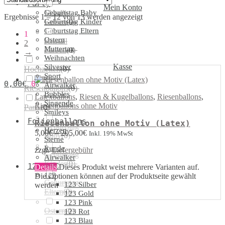
Party
Mein Konto
Geburtstag Baby
Metallic
Ergebnisse 1 – 12 von 13 werden angezeigt
Geburtstag Kinder
Farben
(
0
)
Geburtstag Eltern
1
Ostern
Kristall
2
Muttertag
Farben
(
0
)
→
Weihnachten
Kasse
Silvester
Hochzeiten
(
0
)
Sport
LED
0,00
€
0
Airwalker
Riesenballons
(
0
)
Bubbles
Latexballons
,
Riesen & Kugelballons
,
Riesenballons
,
Singende
Riesenballons ohne Motiv
Party
(
0
)
Smileys
Folienballons
Riesenballon ohne Motiv (Latex)
Geburtstag
Herzen
5,00
€
–
205,00
€
Inkl. 19% MwSt
Baby
(
0
)
Sterne
Runde
zzgl.
Liefergebühr
Geburtstag
Airwalker
Kinder
(
0
)
123/ABC
Details
Dieses Produkt weist mehrere Varianten auf.
123
Die Optionen können auf der Produktseite gewählt
Geburtstag
123 Silber
werden
Eltern
(
0
)
123 Gold
123 Pink
Ostern
(
0
)
123 Rot
123 Blau