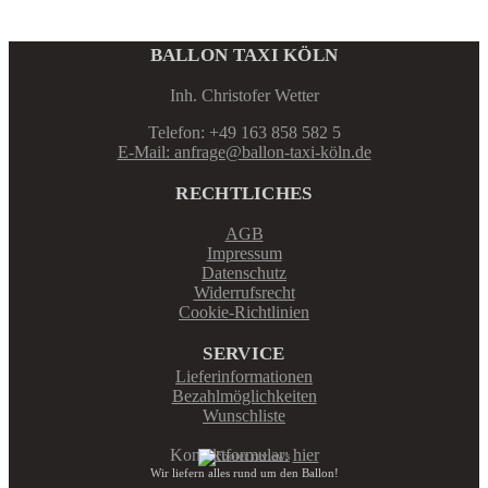
BALLON TAXI KÖLN
Inh. Christofer Wetter
Telefon: +49 163 858 582 5
E-Mail: anfrage@ballon-taxi-köln.de
RECHTLICHES
AGB
Impressum
Datenschutz
Widerrufsrecht
Cookie-Richtlinien
SERVICE
Lieferinformationen
Bezahlmöglichkeiten
Wunschliste
Kontaktformular:
hier
Wir liefern alles rund um den Ballon!