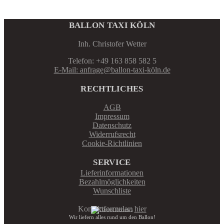
BALLON TAXI KÖLN
Inh. Christofer Wetter
Telefon: +49 163 858 582 5
E-Mail: anfrage@ballon-taxi-köln.de
RECHTLICHES
AGB
Impressum
Datenschutz
Widerrufsrecht
Cookie-Richtlinien
SERVICE
Lieferinformationen
Bezahlmöglichkeiten
Wunschliste
Kontaktformular:
hier
Wir liefern alles rund um den Ballon!