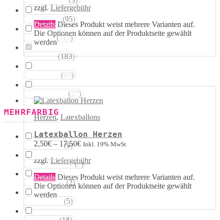
(
3
)
Magentatöne
zzgl.
Liefergebühr
(
95
)
Violetttöne
Details
Dieses Produkt weist mehrere Varianten auf.
Die Optionen können auf der Produktseite gewählt
(
115
)
Blautöne
werden
(
183
)
Grüntöne
(
19
)
Brauntöne
(
27
)
Schwarztöne
MEHRFARBIG
Herzen
,
Latexballons
Latexballon Herzen
2,50
€
–
17,50
€
Inkl. 19% MwSt
(
9
)
Rosa Weiss
zzgl.
Liefergebühr
(
2
)
Schwarz Weiss
Details
Dieses Produkt weist mehrere Varianten auf.
(
2
)
Silber Weiss
Die Optionen können auf der Produktseite gewählt
werden
(
5
)
Gold Weiss
(
18
)