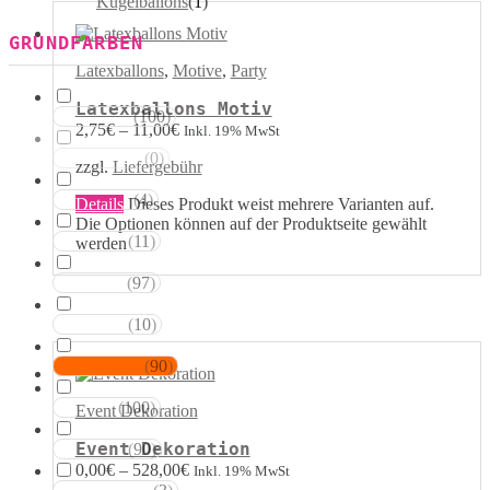
Kugelballons
(
1
)
GRUNDFARBEN
Latexballons
,
Motive
,
Party
Latexballons Motiv
(
100
)
Weisstöne
2,75
€
–
11,00
€
Inkl. 19% MwSt
(
0
)
Transparent
zzgl.
Liefergebühr
(
4
)
Silbertöne
Details
Dieses Produkt weist mehrere Varianten auf.
Die Optionen können auf der Produktseite gewählt
(
11
)
Grautöne
werden
(
97
)
Gelbtöne
(
10
)
Goldtöne
(
90
)
Orangetöne
(
100
)
Rottöne
Event Dekoration
Event Dekoration
(
90
)
Rosatöne
0,00
€
–
528,00
€
Inkl. 19% MwSt