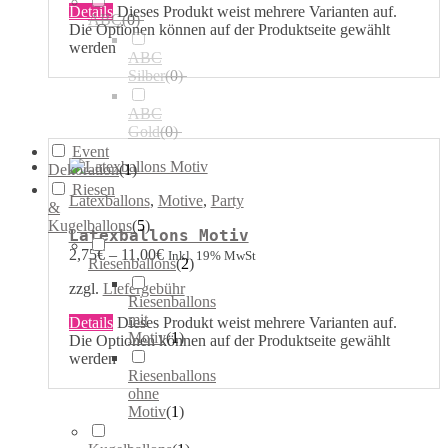
Details
Dieses Produkt weist mehrere Varianten auf.
ABC
(
0
)
Die Optionen können auf der Produktseite gewählt
werden
ABC
Silber
(
0
)
ABC
Gold
(
0
)
Event
Dekoration
(
1
)
Riesen
Latexballons
,
Motive
,
Party
&
Kugelballons
(
5
)
Latexballons Motiv
2,75
€
–
11,00
€
Inkl. 19% MwSt
Riesenballons
(
2
)
zzgl.
Liefergebühr
Riesenballons
mit
Details
Dieses Produkt weist mehrere Varianten auf.
Motiv
(
1
)
Die Optionen können auf der Produktseite gewählt
werden
Riesenballons
ohne
Motiv
(
1
)