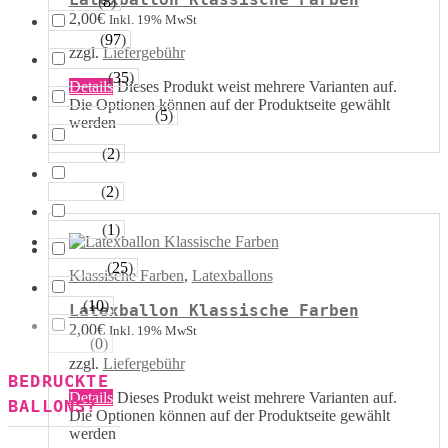
(
8
)
Sterne
2,00
€
Inkl. 19% MwSt
(
97
)
Runde
zzgl.
Liefergebühr
(
35
)
Tropfen
Details
Dieses Produkt weist mehrere Varianten auf.
Die Optionen können auf der Produktseite gewählt
(
5
)
Riesen−Kugeln
werden
(
2
)
Eckige
(
2
)
Säulen
(
1
)
Portale
(
25
)
Figuren
Klassische Farben
,
Latexballons
(
10
)
123
Latexballon Klassische Farben
2,00
€
Inkl. 19% MwSt
(
0
)
ABC
zzgl.
Liefergebühr
BEDRUCKTE
Details
Dieses Produkt weist mehrere Varianten auf.
BALLONS?
Die Optionen können auf der Produktseite gewählt
werden