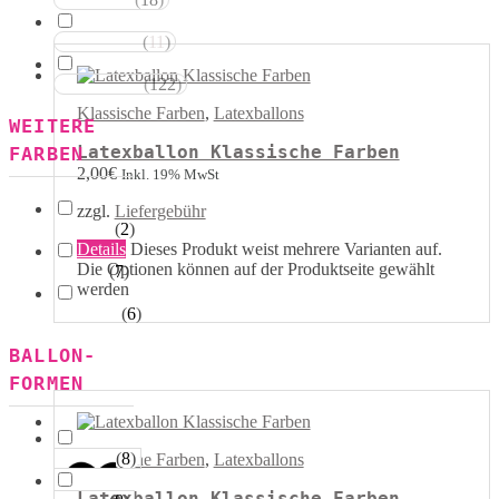
Rot Weiss
(
11
)
Blau Weiss
(
122
)
Mehrfarbig
Klassische Farben
,
Latexballons
WEITERE
Latexballon Klassische Farben
FARBEN
2,00
€
Inkl. 19% MwSt
zzgl.
Liefergebühr
(
2
)
Kristall
Details
Dieses Produkt weist mehrere Varianten auf.
Die Optionen können auf der Produktseite gewählt
(
7
)
Pastell
werden
(
6
)
Metallik
BALLON-
FORMEN
(
8
)
Herzen
Klassische Farben
,
Latexballons
Latexballon Klassische Farben