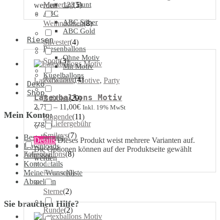
Muttertag
123 Bunt
(
5
)
werden
ABC
ABC Silber
Weihnachten
(
8
)
ABC Gold
Riesen
Silvester
(
4
)
Riesenballons
Ohne Motiv
Sport
(
3
)
Mit Motiv
Kugelballons
Airwalker
(
4
)
Latexballons
,
Motive
,
Party
Deko
Shop
Latexballons Motiv
Bubbles
(
29
)
2,75
€
–
11,00
€
Inkl. 19% MwSt
Mein Konto:
Singende
(
11
)
zzgl.
Liefergebühr
Smileys
(
7
)
Bestellungen
Details
Dieses Produkt weist mehrere Varianten auf.
Downloads
Die Optionen können auf der Produktseite gewählt
Folienballons
(
8
)
Adressen
werden
Kontodetails
Meine Wunschliste
Herzen
(
0
)
Abmelden
Sterne
(
2
)
Sie brauchen Hilfe?
Runde
(
2
)