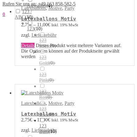
Rufen Sie uns an: +49 163 858-582-5
Airwalker
(
4
)
Latexballons
,
Motive
,
Party
123 /
0
ABC
(
10
)
Latexballons Motiv
2,75
€
–
11,00
€
Inkl. 19% MwSt
123
(
10
)
zzgl.
Liefergebühr
123
Details
Dieses Produkt weist mehrere Varianten auf.
Silber
(
0
)
Die Optionen können auf der Produktseite gewählt
werden
123
Gold
(
0
)
123
Pink
(
0
)
123
Rot
(
0
)
Latexballons
,
Motive
,
Party
123
Latexballons Motiv
Blau
(
0
)
2,75
€
–
11,00
€
Inkl. 19% MwSt
123
zzgl.
Liefergebühr
Bunt
(
10
)