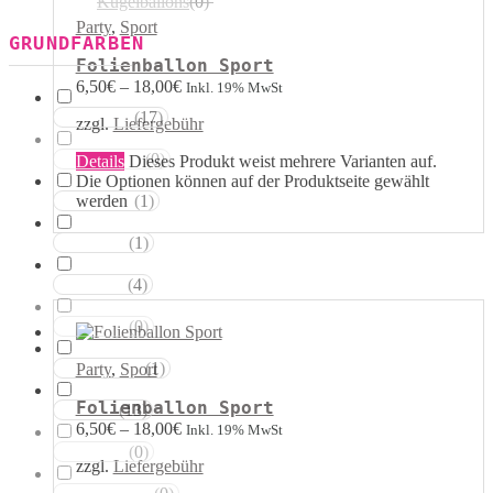
Kugelballons
(
0
)
Party
,
Sport
GRUNDFARBEN
Folienballon Sport
6,50
€
–
18,00
€
Inkl. 19% MwSt
(
17
)
Weisstöne
zzgl.
Liefergebühr
(
0
)
Transparent
Details
Dieses Produkt weist mehrere Varianten auf.
Die Optionen können auf der Produktseite gewählt
werden
(
1
)
Silbertöne
(
1
)
Grautöne
(
4
)
Gelbtöne
(
0
)
Goldtöne
(
1
)
Party
,
Sport
Orangetöne
Folienballon Sport
(
13
)
Rottöne
6,50
€
–
18,00
€
Inkl. 19% MwSt
(
0
)
Rosatöne
zzgl.
Liefergebühr