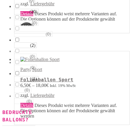
(
0
)
Sterne
zzgl.
Liefergebühr
(
20
)
Runde
Details
Dieses Produkt weist mehrere Varianten auf.
Die Optionen können auf der Produktseite gewählt
(
0
)
Tropfen
werden
(
0
)
Riesen−Kugeln
(
2
)
Eckige
(
0
)
Säulen
(
0
)
Portale
Party
,
Sport
(
1
)
Figuren
Folienballon Sport
6,50
€
–
18,00
€
Inkl. 19% MwSt
(
0
)
123
zzgl.
Liefergebühr
(
0
)
ABC
Details
Dieses Produkt weist mehrere Varianten auf.
Die Optionen können auf der Produktseite gewählt
BEDRUCKTE
werden
BALLONS?