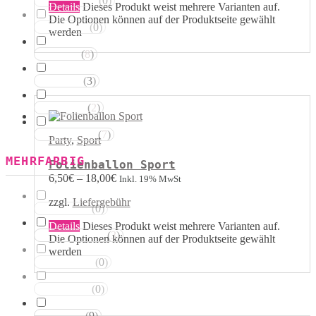
(
0
)
Magentatöne
Details
Dieses Produkt weist mehrere Varianten auf.
Die Optionen können auf der Produktseite gewählt
(
0
)
Violetttöne
werden
(
8
)
Blautöne
(
3
)
Grüntöne
(
2
)
Brauntöne
(
7
)
Schwarztöne
Party
,
Sport
MEHRFARBIG
Folienballon Sport
6,50
€
–
18,00
€
Inkl. 19% MwSt
zzgl.
Liefergebühr
(
0
)
Rosa Weiss
Details
Dieses Produkt weist mehrere Varianten auf.
(
3
)
Schwarz Weiss
Die Optionen können auf der Produktseite gewählt
werden
(
0
)
Silber Weiss
(
0
)
Gold Weiss
(
9
)