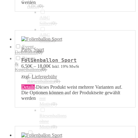
werden
ABC
(
0
)
ABC
Silber
(
0
)
ABC
Gold
(
0
)
Event
Party
,
Sport
Dekoration
(
0
)
Riesen
Folienballon Sport
&
6,50
€
–
18,00
€
Inkl. 19% MwSt
Kugelballons
(
0
)
zzgl.
Liefergebühr
Riesenballons
(
0
)
Details
Dieses Produkt weist mehrere Varianten auf.
Die Optionen können auf der Produktseite gewählt
Riesenballons
werden
mit
Motiv
(
0
)
Riesenballons
ohne
Motiv
(
0
)