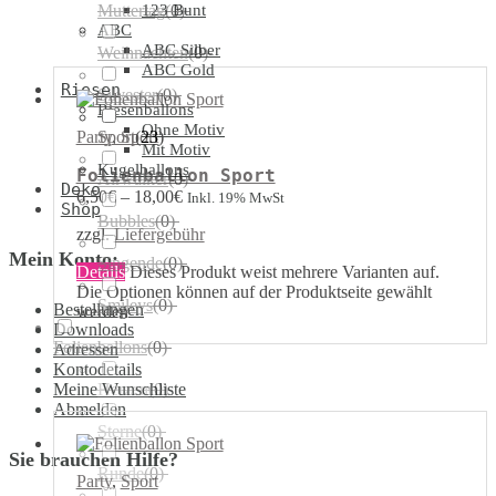
Muttertag
123 Bunt
(
0
)
ABC
ABC Silber
Weihnachten
(
0
)
ABC Gold
Riesen
Silvester
(
0
)
Riesenballons
Ohne Motiv
Party
,
Sport
Sport
(
23
)
Mit Motiv
Kugelballons
Folienballon Sport
Airwalker
(
0
)
Deko
6,50
€
–
18,00
€
Inkl. 19% MwSt
Shop
Bubbles
(
0
)
zzgl.
Liefergebühr
Mein Konto:
Singende
(
0
)
Details
Dieses Produkt weist mehrere Varianten auf.
Die Optionen können auf der Produktseite gewählt
Smileys
(
0
)
Bestellungen
werden
Downloads
Folienballons
(
0
)
Adressen
Kontodetails
Meine Wunschliste
Herzen
(
0
)
Abmelden
Sterne
(
0
)
Sie brauchen Hilfe?
Runde
(
0
)
Party
,
Sport