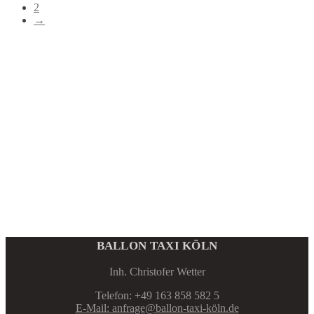
2
→
BALLON TAXI KÖLN
Inh. Christofer Wetter
Telefon: +49 163 858 582 5
E-Mail: anfrage@ballon-taxi-köln.de