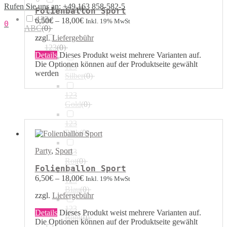
Rufen Sie uns an: +49 163 858-582-5
Airwalker
(
0
)
Folienballon Sport
123 /
6,50
€
–
18,00
€
Inkl. 19% MwSt
0
ABC
(
0
)
zzgl.
Liefergebühr
123
(
0
)
Details
Dieses Produkt weist mehrere Varianten auf.
Die Optionen können auf der Produktseite gewählt
123
werden
Silber
(
0
)
123
Gold
(
0
)
123
Pink
(
0
)
Party
,
Sport
123
Rot
(
0
)
Folienballon Sport
6,50
€
–
18,00
€
Inkl. 19% MwSt
123
Blau
(
0
)
zzgl.
Liefergebühr
123
Details
Dieses Produkt weist mehrere Varianten auf.
Bunt
(
0
)
Die Optionen können auf der Produktseite gewählt