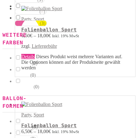
Rot Weiss
(
8
)
Blau Weiss
Party
,
Sport
(
3
)
Mehrfarbig
Folienballon Sport
WEITERE
6,50
€
–
18,00
€
Inkl. 19% MwSt
FARBEN
zzgl.
Liefergebühr
Details
Dieses Produkt weist mehrere Varianten auf.
Die Optionen können auf der Produktseite gewählt
(
0
)
Kristall
werden
(
0
)
Pastell
(
0
)
Metallik
BALLON-
FORMEN
Party
,
Sport
Folienballon Sport
(
0
)
Herzen
6,50
€
–
18,00
€
Inkl. 19% MwSt