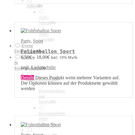
ABC
(
0
)
ABC
Silber
(
0
)
ABC
Gold
(
0
)
Party
,
Sport
Event
Dekoration
(
0
)
Folienballon Sport
Riesen
6,50
€
–
18,00
€
Inkl. 19% MwSt
&
zzgl.
Liefergebühr
Kugelballons
(
0
)
Details
Dieses Produkt weist mehrere Varianten auf.
Riesenballons
(
0
)
Die Optionen können auf der Produktseite gewählt
werden
Riesenballons
mit
Motiv
(
0
)
Riesenballons
ohne
Motiv
(
0
)
Party
,
Sport