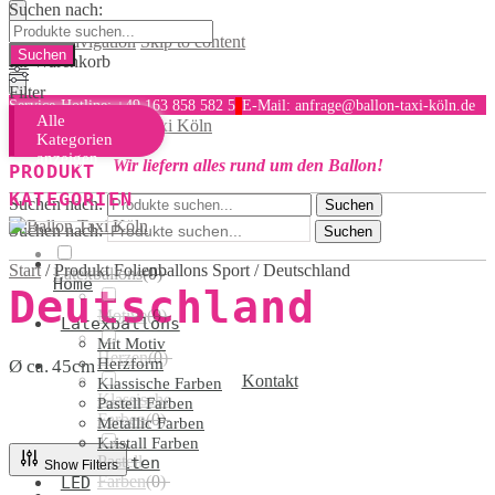
Suchen nach:
Skip to navigation
Skip to content
Ihr Warenkorb
Filter
Service-Hotline: +49 163 858 582 5
E-Mail: anfrage@ballon-taxi-köln.de
Alle
MENU
Kategorien
anzeigen
Wir liefern alles rund um den Ballon!
PRODUKT
KATEGORIEN
Suchen nach:
Suchen
Suchen nach:
Suchen
Start
/
Produkt Folienballons Sport
/
Deutschland
Latexballons
(
0
)
Home
Deutschland
Motive
(
0
)
Latexballons
Mit Motiv
Herzen
(
0
)
Herzform
Ø ca. 45cm
Kontakt
Klassische Farben
Klassische
Pastell Farben
Farben
(
0
)
Metallic Farben
Kristall Farben
Pastell
Hochzeiten
Show Filters
Farben
(
0
)
LED