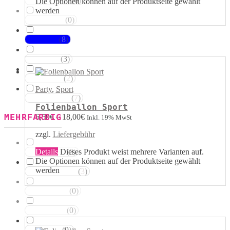
(
0
)
Magentatöne
Die Optionen können auf der Produktseite gewählt
werden
(
0
)
Violetttöne
(
8
)
Blautöne
(
3
)
Grüntöne
(
2
)
Brauntöne
Party
,
Sport
(
7
)
Schwarztöne
Folienballon Sport
MEHRFARBIG
6,50
€
–
18,00
€
Inkl. 19% MwSt
zzgl.
Liefergebühr
Details
Dieses Produkt weist mehrere Varianten auf.
(
0
)
Rosa Weiss
Die Optionen können auf der Produktseite gewählt
werden
(
3
)
Schwarz Weiss
(
0
)
Silber Weiss
(
0
)
Gold Weiss
(
9
)