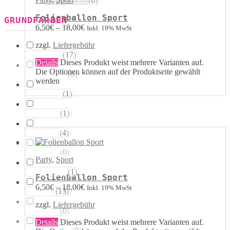
Kugelballons
(
0
)
Folienballon Sport
GRUNDFARBEN
6,50
€
–
18,00
€
Inkl. 19% MwSt
zzgl.
Liefergebühr
(
17
)
Weisstöne
Details
Dieses Produkt weist mehrere Varianten auf.
Die Optionen können auf der Produktseite gewählt
(
0
)
Transparent
werden
(
1
)
Silbertöne
(
1
)
Grautöne
(
4
)
Gelbtöne
(
0
)
Goldtöne
Party
,
Sport
(
1
)
Orangetöne
Folienballon Sport
6,50
€
–
18,00
€
Inkl. 19% MwSt
(
13
)
Rottöne
zzgl.
Liefergebühr
(
0
)
Rosatöne
Details
Dieses Produkt weist mehrere Varianten auf.