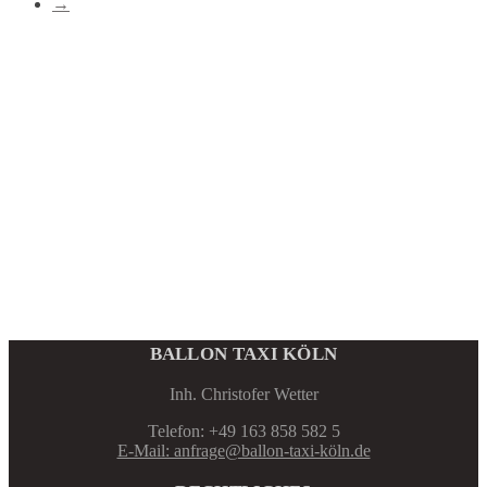
→
BALLON TAXI KÖLN
Inh. Christofer Wetter
Telefon: +49 163 858 582 5
E-Mail: anfrage@ballon-taxi-köln.de