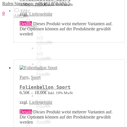
Rufen Sie uns an: +49 163 858-582-5
6,50
€
–
18,00
€
Inkl. 19% MwSt
Airwalker
(
0
)
123 /
0
zzgl.
Liefergebühr
ABC
(
0
)
Details
Dieses Produkt weist mehrere Varianten auf.
123
(
0
)
Die Optionen können auf der Produktseite gewählt
werden
123
Silber
(
0
)
123
Gold
(
0
)
123
Pink
(
0
)
Party
,
Sport
123
Folienballon Sport
Rot
(
0
)
6,50
€
–
18,00
€
Inkl. 19% MwSt
123
zzgl.
Liefergebühr
Blau
(
0
)
Details
Dieses Produkt weist mehrere Varianten auf.
123
Die Optionen können auf der Produktseite gewählt
Bunt
(
0
)
werden