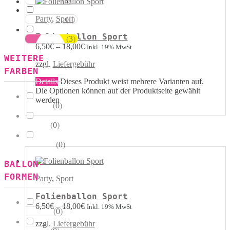
Rot Weiss
Party
,
Sport
(
8
)
Blau Weiss
Folienballon Sport
(
3
)
Mehrfarbig
6,50
€
–
18,00
€
Inkl. 19% MwSt
WEITERE
zzgl.
Liefergebühr
FARBEN
Details
Dieses Produkt weist mehrere Varianten auf.
Die Optionen können auf der Produktseite gewählt
werden
(
0
)
Kristall
(
0
)
Pastell
(
0
)
Metallik
BALLON-
FORMEN
Party
,
Sport
Folienballon Sport
6,50
€
–
18,00
€
Inkl. 19% MwSt
(
0
)
Herzen
zzgl.
Liefergebühr