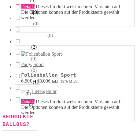
(
0
)
Sterne
Details
Dieses Produkt weist mehrere Varianten auf.
(
20
)
Die Optionen können auf der Produktseite gewählt
Runde
werden
(
0
)
Tropfen
(
0
)
Riesen−Kugeln
(
2
)
Eckige
(
0
)
Säulen
Party
,
Sport
(
0
)
Portale
Folienballon Sport
6,50
€
–
18,00
€
Inkl. 19% MwSt
(
1
)
Figuren
zzgl.
Liefergebühr
(
0
)
123
Details
Dieses Produkt weist mehrere Varianten auf.
(
0
)
ABC
Die Optionen können auf der Produktseite gewählt
werden
BEDRUCKTE
BALLONS?