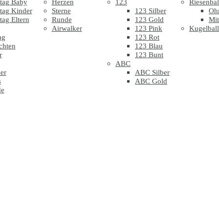
tag Baby
Herzen
123
Riesenbal
tag Kinder
Sterne
123 Silber
Oh
tag Eltern
Runde
123 Gold
Mit
Airwalker
123 Pink
Kugelbal
ag
123 Rot
chten
123 Blau
r
123 Bunt
ABC
er
ABC Silber
s
ABC Gold
de