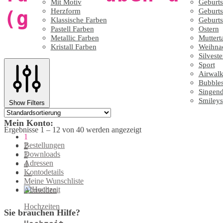
Mit Motiv
Geburts
(groß)
Herzform
Geburts
Klassische Farben
Geburts
Pastell Farben
Ostern
Metallic Farben
Muttert
Kristall Farben
Weihna
Silveste
Sport
Airwalk
Bubble
Singen
Smileys
Show Filters
Mein Konto:
Ergebnisse 1 – 12 von 40 werden angezeigt
1
Bestellungen
2
Downloads
3
Adressen
4
Kontodetails
→
Meine Wunschliste
Abmelden
Hochzeiten
Sie brauchen Hilfe?