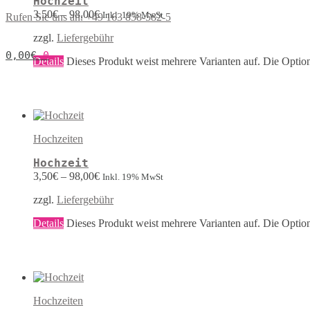
Hochzeit
3,50
€
–
98,00
€
Inkl. 19% MwSt
Rufen Sie uns an: +49 163 858-582-5
zzgl.
Liefergebühr
0,00
€
0
Details
Dieses Produkt weist mehrere Varianten auf. Die Optio
Hochzeiten
Hochzeit
3,50
€
–
98,00
€
Inkl. 19% MwSt
zzgl.
Liefergebühr
Details
Dieses Produkt weist mehrere Varianten auf. Die Optio
Hochzeiten