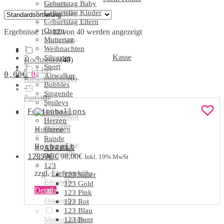
Geburtstag Baby
Metallic
Geburtstag Kinder
Farben
(
0
)
Geburtstag Eltern
Ostern
Ergebnisse 1 – 12 von 40 werden angezeigt
Kristall
Muttertag
Farben
(
0
)
1
Weihnachten
Kasse
2
Silvester
Hochzeiten
(
40
)
3
Sport
LED
0,00
€
0
4
Airwalker
Riesenballons
(
0
)
→
Bubbles
Singende
Party
(
0
)
Smileys
Folienballons
Geburtstag
Herzen
Baby
(
0
)
Hochzeiten
Sterne
Runde
Geburtstag
Hochzeit
Airwalker
Kinder
(
0
)
3,50
€
–
98,00
€
123/ABC
Inkl. 19% MwSt
123
Geburtstag
zzgl.
Liefergebühr
123 Silber
Eltern
(
0
)
123 Gold
Dieses
Details
123 Pink
Produkt
Ostern
(
0
)
123 Rot
weist
123 Blau
mehrere
Muttertag
123 Bunt
(
0
)