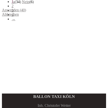
der
1
Ja
(
34
)
Nein
(
6
)
Produktseite
2
gewählt
Anwenden
(
40
)
3
werden
Abbrechen
4
→
BALLON TAXI KÖLN
Inh. Christofer Wetter