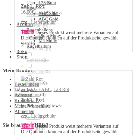
Muttertag
123 Bunt
(
0
)
Zahl Rot
ABC
16,00
€
Inkl. 19% MwSt
ABC Silber
Weihnachten
(
0
)
ABC Gold
zzgl.
Liefergebühr
Riesen
Silvester
(
0
)
Riesenballons
Details
Dieses Produkt weist mehrere Varianten auf.
Ohne Motiv
Sport
(
0
)
Die Optionen können auf der Produktseite gewählt
Mit Motiv
werden
Kugelballons
Airwalker
(
0
)
Deko
Shop
Bubbles
(
0
)
Mein Konto:
Singende
(
0
)
Smileys
(
0
)
Bestellungen
123
,
123 / ABC
,
123 Rot
Downloads
Folienballons
(
0
)
Adressen
Zahl Rot
Kontodetails
16,00
€
Meine Wunschliste
Herzen
(
0
)
Inkl. 19% MwSt
Abmelden
zzgl.
Liefergebühr
Sterne
(
0
)
Sie brauchen Hilfe?
Details
Dieses Produkt weist mehrere Varianten auf.
Runde
(
0
)
Die Optionen können auf der Produktseite gewählt