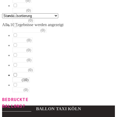
(
0
)
Sterne
(
0
)
Runde
(
0
)
Tropfen
Alle 10 Ergebnisse werden angezeigt
(
0
)
Riesen−Kugeln
(
0
)
Eckige
(
0
)
Säulen
(
0
)
Portale
(
0
)
Figuren
(
10
)
123
(
0
)
ABC
BEDRUCKTE
BALLONS?
BALLON TAXI KÖLN