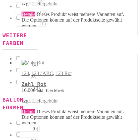
Rot Weiss
zzgl.
Liefergebühr
(
0
)
Blau Weiss
Details
Dieses Produkt weist mehrere Varianten auf.
Die Optionen können auf der Produktseite gewählt
(
0
)
Mehrfarbig
werden
WEITERE
FARBEN
(
0
)
Kristall
123
,
123 / ABC
,
123 Rot
(
0
)
Pastell
Zahl Rot
(
0
)
Metallik
16,00
€
Inkl. 19% MwSt
BALLON-
zzgl.
Liefergebühr
FORMEN
Details
Dieses Produkt weist mehrere Varianten auf.
Die Optionen können auf der Produktseite gewählt
werden
(
0
)
Herzen