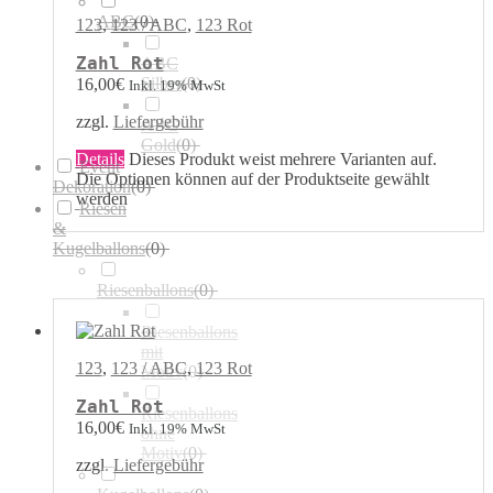
ABC
(
0
)
123
,
123 / ABC
,
123 Rot
Zahl Rot
ABC
Silber
(
0
)
16,00
€
Inkl. 19% MwSt
zzgl.
Liefergebühr
ABC
Gold
(
0
)
Details
Dieses Produkt weist mehrere Varianten auf.
Event
Die Optionen können auf der Produktseite gewählt
Dekoration
(
0
)
werden
Riesen
&
Kugelballons
(
0
)
Riesenballons
(
0
)
Riesenballons
mit
123
,
123 / ABC
,
123 Rot
Motiv
(
0
)
Zahl Rot
Riesenballons
16,00
€
Inkl. 19% MwSt
ohne
Motiv
(
0
)
zzgl.
Liefergebühr