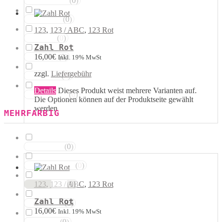
(
0
)
Magentatöne
(
0
)
Violetttöne
123
,
123 / ABC
,
123 Rot
(
0
)
Blautöne
Zahl Rot
16,00
€
(
0
)
Grüntöne
Inkl. 19% MwSt
zzgl.
Liefergebühr
(
0
)
Brauntöne
Details
Dieses Produkt weist mehrere Varianten auf.
(
0
)
Schwarztöne
Die Optionen können auf der Produktseite gewählt
werden
MEHRFARBIG
(
0
)
Rosa Weiss
(
0
)
Schwarz Weiss
(
0
)
123
,
123 / ABC
,
123 Rot
Silber Weiss
Zahl Rot
(
0
)
Gold Weiss
16,00
€
Inkl. 19% MwSt
(
0
)