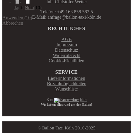
Inh. Christofer Wetter
Ja
(
0
)
Nein
(
10
)
Telefon: +49 163 858 582 5
E-Mail: anfrage@ballon-taxi-köln.de
Anwenden
(
10
)
Abbrechen
RECHTLICHES
AGB
Impressum
Datenschutz
Widerrufsrecht
Cookie-Richtlinien
SERVICE
Lieferinformationen
Bezahlmöglichkeiten
Wunschliste
Kontaktformular:
hier
Wir liefern alles rund um den Ballon!
© Ballon Taxi Köln 2016-2025