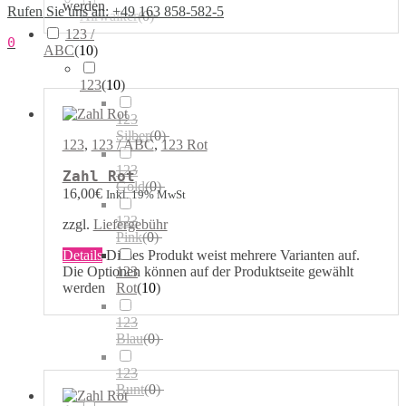
werden
Rufen Sie uns an: +49 163 858-582-5
Airwalker
(
0
)
123 /
0
ABC
(
10
)
123
(
10
)
123
Silber
(
0
)
123
,
123 / ABC
,
123 Rot
123
Zahl Rot
Gold
(
0
)
16,00
€
Inkl. 19% MwSt
123
zzgl.
Liefergebühr
Pink
(
0
)
Details
Dieses Produkt weist mehrere Varianten auf.
123
Die Optionen können auf der Produktseite gewählt
Rot
(
10
)
werden
123
Blau
(
0
)
123
Bunt
(
0
)