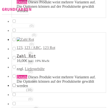
Kugelballons
(
0
)
Details
Dieses Produkt weist mehrere Varianten auf.
Die Optionen können auf der Produktseite gewählt
GRUNDFARBEN
werden
(
0
)
Weisstöne
(
0
)
Transparent
(
0
)
Silbertöne
123
,
123 / ABC
,
123 Rot
(
0
)
Grautöne
Zahl Rot
16,00
€
Inkl. 19% MwSt
(
0
)
Gelbtöne
zzgl.
Liefergebühr
(
0
)
Goldtöne
Details
Dieses Produkt weist mehrere Varianten auf.
(
0
)
Orangetöne
Die Optionen können auf der Produktseite gewählt
werden
(
10
)
Rottöne
(
0
)
Rosatöne