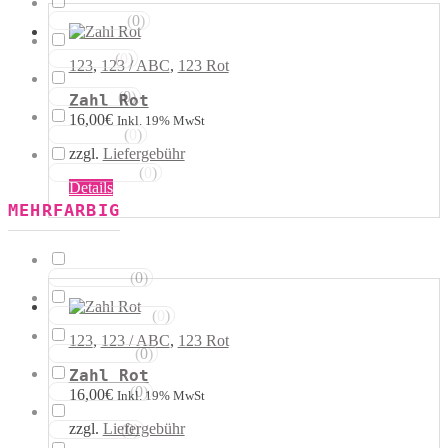
auf.
Die
(
0
)
Violetttöne
Optionen
können
(
0
)
Blautöne
123
,
123 / ABC
,
123 Rot
auf
der
(
0
)
Grüntöne
Zahl Rot
Produktseite
16,00
€
Inkl. 19% MwSt
gewählt
(
0
)
Brauntöne
werden
zzgl.
Liefergebühr
(
0
)
Schwarztöne
Dieses
Details
Produkt
MEHRFARBIG
weist
mehrere
Varianten
auf.
(
0
)
Rosa Weiss
Die
Optionen
(
0
)
Schwarz Weiss
können
123
,
123 / ABC
,
123 Rot
auf
(
0
)
Silber Weiss
der
Zahl Rot
Produktseite
(
0
)
Gold Weiss
16,00
€
Inkl. 19% MwSt
gewählt
werden
zzgl.
Liefergebühr
(
0
)
Rot Weiss