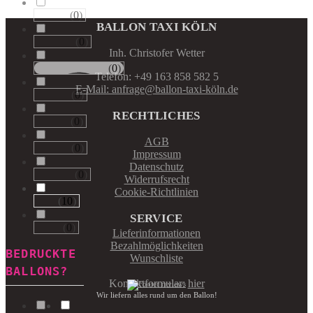
(
0
)
Runde
BALLON TAXI KÖLN
(
0
)
Tropfen
Inh. Christofer Wetter
(
0
)
Riesen−Kugeln
Telefon: +49 163 858 582 5
E-Mail: anfrage@ballon-taxi-köln.de
(
0
)
Eckige
RECHTLICHES
(
0
)
Säulen
AGB
(
0
)
Portale
Impressum
Datenschutz
(
0
)
Figuren
Widerrufsrecht
Cookie-Richtlinien
(
10
)
123
SERVICE
(
0
)
ABC
Lieferinformationen
Bezahlmöglichkeiten
BEDRUCKTE
Wunschliste
BALLONS?
Kontaktformular:
hier
Wir liefern alles rund um den Ballon!